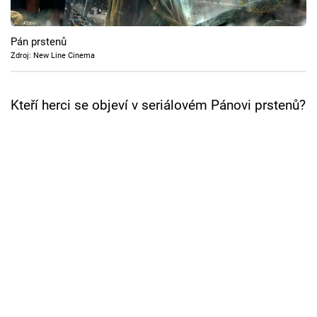
Cool Esport
Pán prstenů
Pořady
Zdroj: New Line Cinema
TV Program
Kteří herci se objeví v seriálovém Pánovi prstenů?
Sledujte prima+
Přihlášení
Sledujte nás