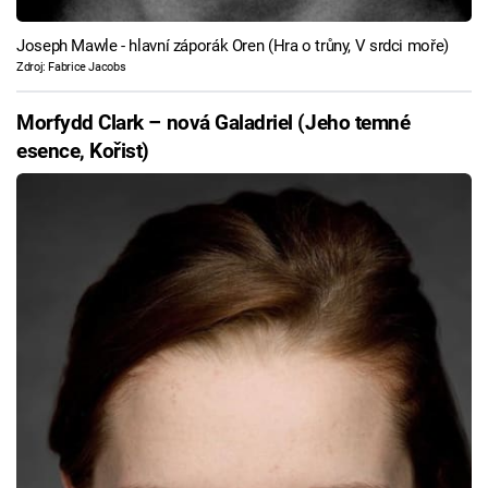
Joseph Mawle - hlavní záporák Oren (Hra o trůny, V srdci moře)
Zdroj: Fabrice Jacobs
Morfydd Clark – nová Galadriel (Jeho temné
esence, Kořist)