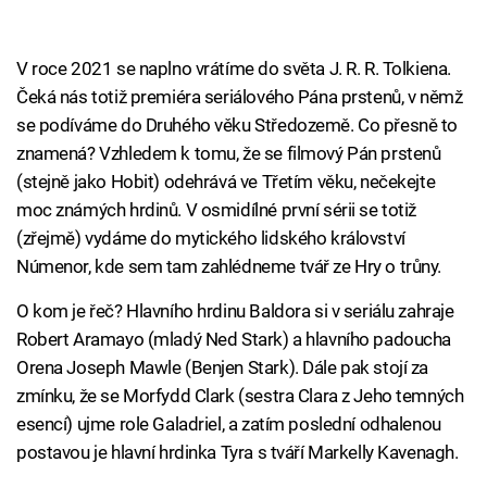
V roce 2021 se naplno vrátíme do světa J. R. R. Tolkiena.
Čeká nás totiž premiéra seriálového Pána prstenů, v němž
se podíváme do Druhého věku Středozemě. Co přesně to
znamená? Vzhledem k tomu, že se filmový Pán prstenů
(stejně jako Hobit) odehrává ve Třetím věku, nečekejte
moc známých hrdinů. V osmidílné první sérii se totiž
(zřejmě) vydáme do mytického lidského království
Númenor, kde sem tam zahlédneme tvář ze Hry o trůny.
O kom je řeč? Hlavního hrdinu Baldora si v seriálu zahraje
Robert Aramayo (mladý Ned Stark) a hlavního padoucha
Orena Joseph Mawle (Benjen Stark). Dále pak stojí za
zmínku, že se Morfydd Clark (sestra Clara z Jeho temných
esencí) ujme role Galadriel, a zatím poslední odhalenou
postavou je hlavní hrdinka Tyra s tváří Markelly Kavenagh.