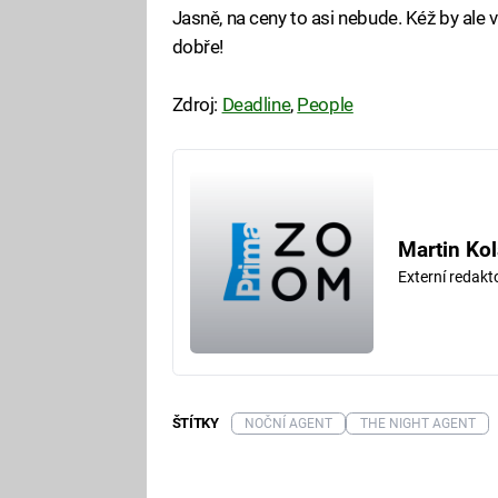
Jasně, na ceny to asi nebude. Kéž by ale
dobře!
Zdroj:
Deadline
,
People
Martin Kol
Externí redak
ŠTÍTKY
NOČNÍ AGENT
THE NIGHT AGENT