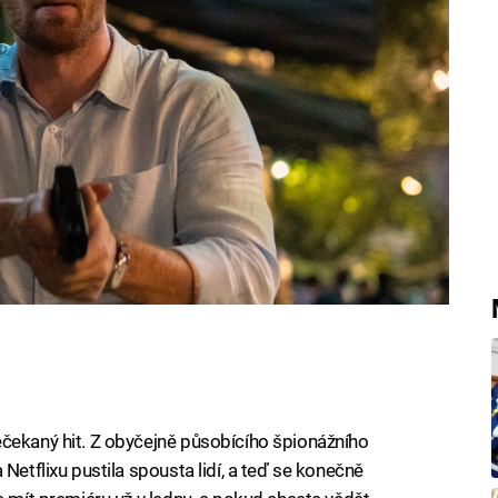
nebo Jacka Reachera by měli zpozornět.
ečekaný hit. Z obyčejně působícího špionážního
Netflixu pustila spousta lidí, a teď se konečně