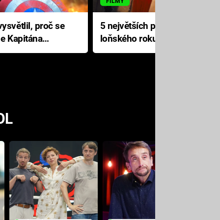
FILMY
ysvětlil, proč se
5 největších propadáků
le Kapitána
loňského roku: Disney na
jediné katastrofě prodělal 200
milionů dolarů
OL