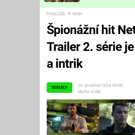
Které děsivé pecky vám
nejvíc zvednou tep?
Prima COOL
■
Seriály
Špionážní hit Ne
Trailer 2. série 
a intrik
26. prosince 2024 06:00
SERIÁLY
Martin Kolář
Fa