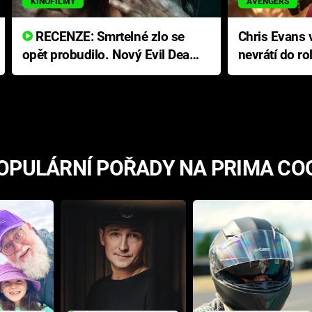
KINOFILMY
AVENGERS
RECENZE: Smrtelné zlo se
Chris Evans v
opět probudilo. Nový Evil Dead
nevrátí do ro
přichází s neodolatelnou
Ameriky
hororovou nabídkou
OPULÁRNÍ POŘADY NA PRIMA CO