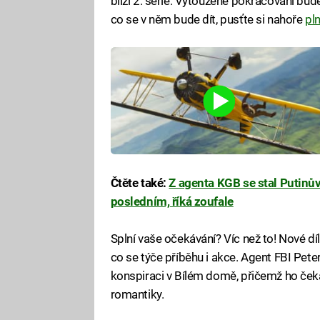
blíží 2. série. Vytoužené pokračování bud
co se v něm bude dít, pusťte si nahoře
pln
Čtěte také:
Z agenta KGB se stal Putinů
posledním, říká zoufale
Splní vaše očekávání? Víc než to! Nové díl
co se týče příběhu i akce. Agent FBI Pete
konspiraci v Bílém domě, přičemž ho čeká j
romantiky.