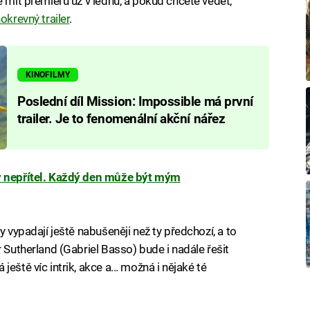
e mít premiéru už v lednu, a pokud chcete vědět,
okrevný trailer
.
KINOFILMY
Poslední díl Mission: Impossible má první
trailer. Je to fenomenální akční nářez
v nepřítel. Každý den může být mým
y vypadají ještě nabušeněji než ty předchozí, a to
r Sutherland (Gabriel Basso) bude i nadále řešit
eště víc intrik, akce a... možná i nějaké té