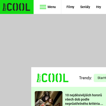
Menu
Filmy
Seriály
Hry
Seriály
Filmy
SIMPSONOVI
STAR WARS
HVĚZDNÁ
AVENGERS
BRÁNA
RYCHLE A
TEORIE
ZBĚSILE 10
Trendy:
VELKÉHO
Star
PREDÁTOR
TŘESKU
10 nejděsivějších hororů
FUTURAMA
všech dob podle
neprůstřelného kritéria.