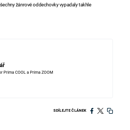
 všechny žánrové oddechovky vypadaly takhle
ář
tor Prima COOL a Prima ZOOM
SDÍLEJTE ČLÁNEK