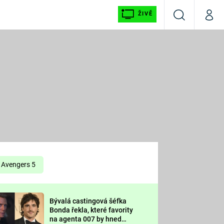
ŽIVĚ
Vyhledávání
Můj p
Prima+
É
CNN Prima NEWS
E
Prima FRESH
ŠÍ
Prima LIVING
E
Prima Ženy
Avengers 5
Prima LAJK
Bývalá castingová šéfka
OOL
Bonda řekla, které favority
Sledujte nás
na agenta 007 by hned