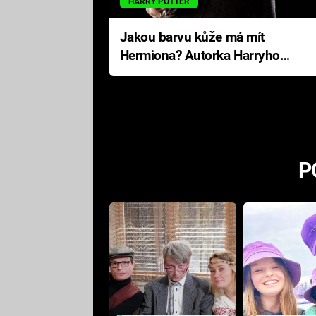
HARRY POTTER
Jakou barvu kůže má mít
Hermiona? Autorka Harryho
Pottera přišla s ráznou
odpovědí
P