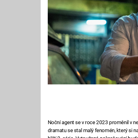
Fanoušci 24 hodin, Jacka Ryana 
Noční agent se v roce 2023 proměnil v n
dramatu se stal malý fenomén, který si na 