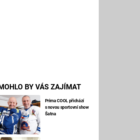
MOHLO BY VÁS ZAJÍMAT
Prima COOL přichází
s novou sportovní show
Šatna