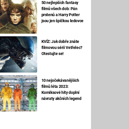
50 nejlepších fantasy
filmů všech dob: Pán
prstenů a Harry Potter
jsou jen špičkou ledovce
KVÍZ: Jak dobře znáte
filmovou sérii Vetřelec?
Otestujte se!
10 nejočekávanějších
filmů léta 2023:
Komiksové hity doplní
návraty akčních legend