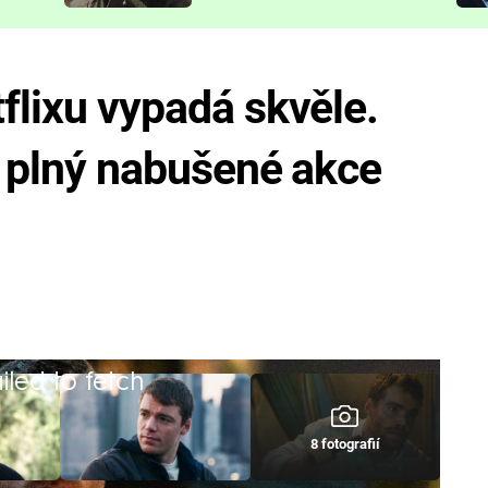
představit
tflixu vypadá skvěle.
je plný nabušené akce
iled to fetch
8 fotografií