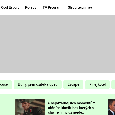
Cool Esport
Pořady
TV Program
Sledujte prima+
Hry
Zábava
MAFIA
ZÁBAVN
GALERI
GTA 6
NEJLEP
KINGDOM
KOMEDI
COME:
DELIVERANCE
CHUCK
House
Buffy, přemožitelka upírů
Escape
Plnej kotel
NORRIS
ESPORT
6 nejbizarnějších momentů z
DEADP
akčních klasik, bez kterých si
slavné filmy už nejde