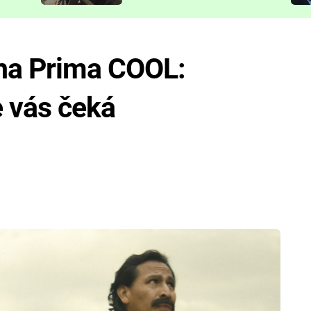
představit
na Prima COOL:
e vás čeká