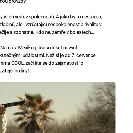
dnou provždy.
šších vrstev společnosti. A jako by to nestačilo,
očinů, ale i vzrůstající nespokojenost a rivalitu v
řežije a zbohatne. Kdo ne, zemře v bolestech…
Narcos: Mexiko přináší deset nových
utečnými událostmi. Než si je od 7. července
Prima COOL, začtěte se do zajímavostí o
žitější hrdiny!