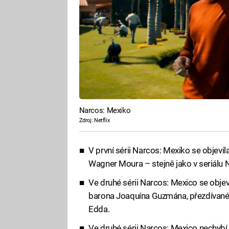
Narcos: Mexiko
Zdroj: Netflix
V první sérii Narcos: Mexiko se objevi
Wagner Moura – stejně jako v seriálu 
Ve druhé sérii Narcos: Mexico se obj
barona Joaquína Guzmána, přezdívanéh
Edda.
Ve druhé sérii Narcos: Mexico nechybí