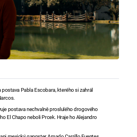
la postava Pabla Escobara, kterého si zahrál
Narcos.
evuje postava nechvalně proslulého drogového
o El Chapo neboli Prcek. Hraje ho Alejandro
 ani mexický gangster Amado Carrillo Fuentes,