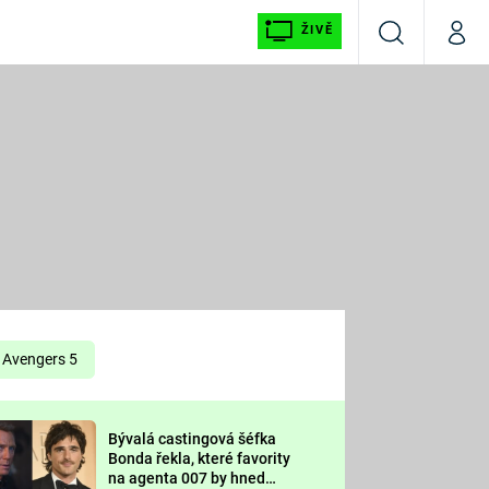
ŽIVĚ
Vyhledávání
Můj p
Prima+
É
CNN Prima NEWS
E
Prima FRESH
ŠÍ
Prima LIVING
E
Prima Ženy
Avengers 5
Prima LAJK
Bývalá castingová šéfka
OOL
Bonda řekla, které favority
Sledujte nás
na agenta 007 by hned