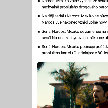
Narcos: Mexiko volně vychází ze seriá
nechvalně proslulého drogového baro
Na ději seriálu Narcos: Mexiko se půvo
Narcos. Ale nakonec vznikl úplně nový s
Seriál Narcos: Mexiko se zaměřuje na 
seriál Narcos zachycoval nezákonné o
Seriál Narcos: Mexiko popisuje počátky
proslulého kartelu Guadalajara v 80. let