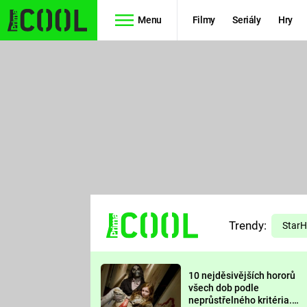
Menu
Filmy
Seriály
Hry
Seriály
Filmy
SIMPSONOVI
STAR WARS
HVĚZDNÁ
AVENGERS
BRÁNA
RYCHLE A
TEORIE
ZBĚSILE 10
Trendy:
VELKÉHO
Star
PREDÁTOR
TŘESKU
10 nejděsivějších hororů
FUTURAMA
všech dob podle
neprůstřelného kritéria.