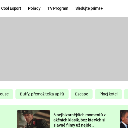
Cool Esport
Pořady
TV Program
Sledujte prima+
Hry
Zábava
MAFIA
ZÁBAVN
GALERI
GTA 6
NEJLEP
KINGDOM
KOMEDI
COME:
DELIVERANCE
CHUCK
House
Buffy, přemožitelka upírů
Escape
Plnej kotel
NORRIS
ESPORT
6 nejbizarnějších momentů z
DEADP
akčních klasik, bez kterých si
slavné filmy už nejde