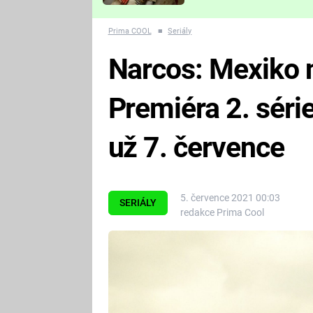
Které děsivé pecky vám
nejvíc zvednou tep?
Prima COOL
■
Seriály
Narcos: Mexiko 
Premiéra 2. séri
už 7. července
5. července 2021 00:03
SERIÁLY
redakce Prima Cool