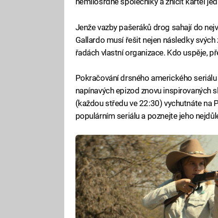
nemilosrdné společníky a zničit kartel je
Jenže vazby pašeráků drog sahají do nejvy
Gallardo musí řešit nejen následky svých zl
řadách vlastní organizace. Kdo uspěje, p
Pokračování drsného amerického seriálu 
napínavých epizod znovu inspirovaných sk
(každou středu ve 22:30) vychutnáte na 
populárním seriálu a poznejte jeho nejdůle