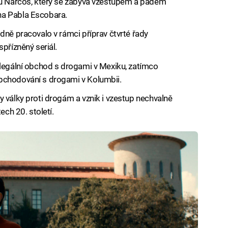
lu Narcos, který se zabývá vzestupem a pádem
na Pabla Escobara.
dně pracovalo v rámci příprav čtvrté řady
přízněný seriál.
ilegální obchod s drogami v Mexiku, zatímco
bchodování s drogami v Kolumbii.
 války proti drogám a vznik i vzestup nechvalně
ech 20. století.