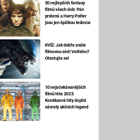
50 nejlepších fantasy
filmů všech dob: Pán
prstenů a Harry Potter
jsou jen špičkou ledovce
KVÍZ: Jak dobře znáte
filmovou sérii Vetřelec?
Otestujte se!
10 nejočekávanějších
filmů léta 2023:
Komiksové hity doplní
návraty akčních legend