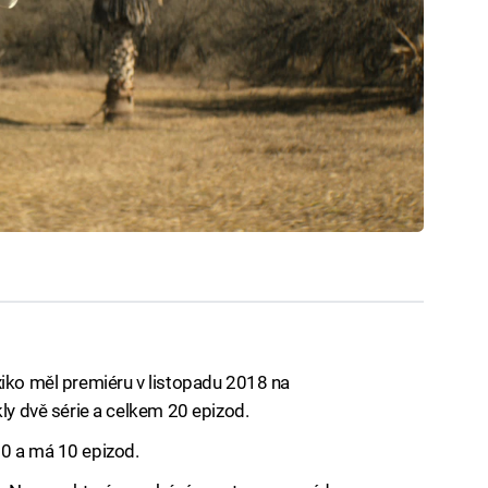
xiko měl premiéru v listopadu 2018 na
kly dvě série a celkem 20 epizod.
20 a má 10 epizod.