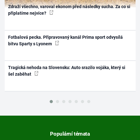
Zdraží všechno, varoval ekonom před následky sucha. Za co si
připlatíme nejvíce?
Fotbalová pecka. Připravovaný kanál Prima sport odvysílá
bitvu Sparty s Lyonem
Tragická nehoda na Slovensku: Auto srazilo vojáka, který si
šel zaběhat
Populární témata