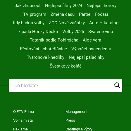
Jak zhubnout
Nejlepší filmy 2024
Nejlepší horory
TV program
Změna času
Partie
Počasí
Kdy budou volby
ZOO Nové začátky
Auto – katalog
7 pádů Honzy Dědka
Volby 2025
Svařené víno
Tatarák podle Pohlreicha
Aloe vera
Pěstování lichořeřišnice
Výpočet ascendentu
Tvarohové knedlíky
Nejlepší palačinky
Švestkový koláč
O FTV Prima
Management
Volná místa
Press
Reklama
Castingy a výzvy