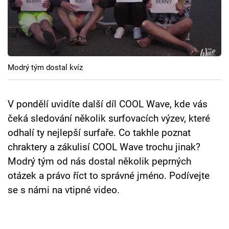
Cool Esport
Pořady
TV Program
Modrý tým dostal kvíz
Sledujte prima+
V pondělí uvidíte další díl COOL Wave, kde vás
Přihlášení
čeká sledování několik surfovacích výzev, které
odhalí ty nejlepší surfaře. Co takhle poznat
chraktery a zákulisí COOL Wave trochu jinak?
Sledujte nás
Modrý tým od nás dostal několik peprných
otázek a právo říct to správné jméno. Podívejte
se s námi na vtipné video.