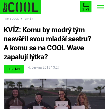
ŽIVĚ
Prima COOL
■
Seriály
STARHOUSE
BUFFY, PŘEMOŽITELKA UPÍRŮ
Trendy:
KVÍZ: Komu by modrý tým
ESCAPE
PLNEJ KOTEL
AVENGERS 5
nesvěřil svou mladší sestru?
A komu se na COOL Wave
zapalují lýtka?
Témata
4. června 2018 13:27
SERIÁLY
Filmy
Seriály
Hry