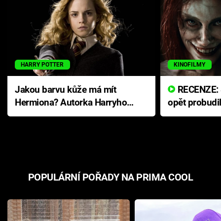
HARRY POTTER
KINOFILMY
Jakou barvu kůže má mít
RECENZE: Smrtelné zlo se
Hermiona? Autorka Harryho
opět probudi
Pottera přišla s ráznou
přichází s n
odpovědí
hororovou n
POPULÁRNÍ POŘADY NA PRIMA COOL