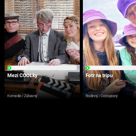
PŘEHRÁT
PŘEHRÁT
Mezi COOLky
Fotr na tripu
Komedie / Zábavný
Rodinný / Cestopisný