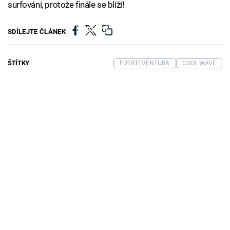
surfování, protože finále se blíží!
Failed to fetch
SDÍLEJTE ČLÁNEK
ŠTÍTKY
FUERTEVENTURA
COOL WAVE