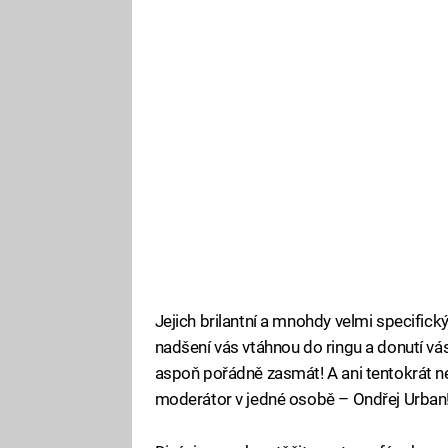
Jejich brilantní a mnohdy velmi specific
nadšení vás vtáhnou do ringu a donutí vá
aspoň pořádně zasmát! A ani tentokrát n
moderátor v jedné osobě – Ondřej Urban