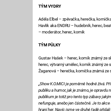
TÝM VYDRY
Adéla Elbel – zpěvačka, herečka, komičk
Havlík aka ENDRU – hudebník, herec, beat
– moderátor, herec, komik
TÝM PŮLKY
Gustav Hašek – herec, komik známý ze 
herec, výtvarný umělec, komik známý z
Žaganová – herečka, komička známá ze
„Show K.O.MICI je poměrně hodně živá. Při
publiku a humor, jak je známo, je opravdu na
publikum je totiž pro tento typ zábavy ja
nefunguje, anebo jen částečně. Je to akce a 
hraní her. Navíc jsme ve druhé řadě přidali 