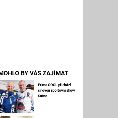
MOHLO BY VÁS ZAJÍMAT
Prima COOL přichází
s novou sportovní show
Šatna