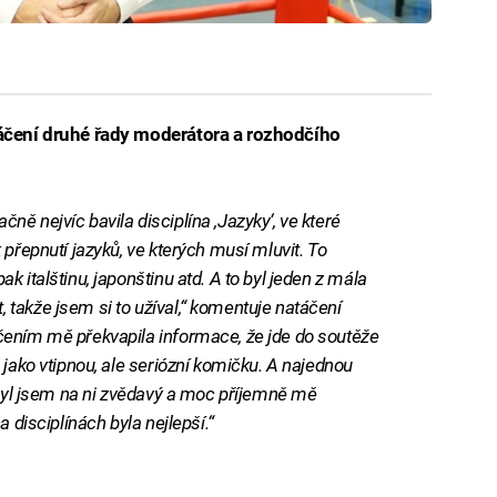
táčení druhé řady moderátora a rozhodčího
ě nejvíc bavila disciplína ,Jazyky‘, ve které
 přepnutí jazyků, ve kterých musí mluvit. To
 italštinu, japonštinu atd. A to byl jeden z mála
takže jsem si to užíval,“ komentuje natáčení
čením mě překvapila informace, že jde do soutěže
 jako vtipnou, ale seriózní komičku. A najednou
 Byl jsem na ni zvědavý a moc příjemně mě
 disciplínách byla nejlepší.“