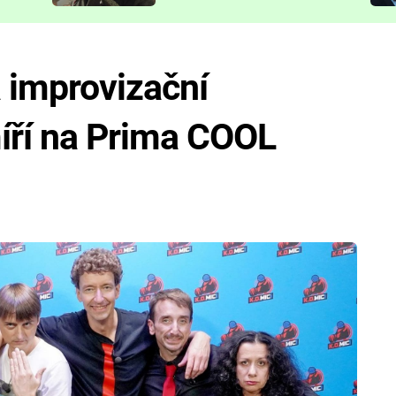
představit
a improvizační
íří na Prima COOL