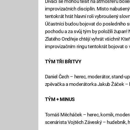
Diváci se mohou těšit na atmosféru boxe
improvizačních disciplín. Místo nabušený
tentokrát hrát hlavní roli vybroušený slo
Účastníci budou bojovat do posledního s
pochodu a za svůj tým by položili župan! 
Zlatého Ondřeje chtějí vyhrát všichni! Kte
improvizačním ringu tentokrát bojovat o v
TÝM TŘI BŘITVY
Daniel Čech – herec, moderátor, stand-up
zpěvačka a moderátorka Jakub Žáček – 
TÝM + MINUS
Tomáš Měcháček – herec, komik, moderáto
scenárista Vojtěch Záveský – hudebník, 