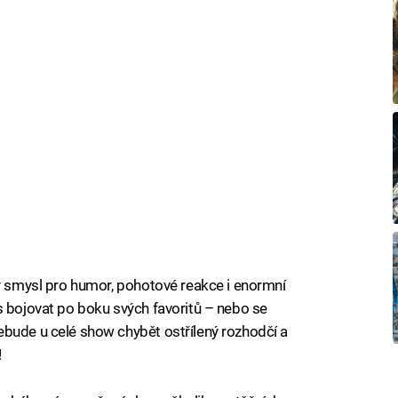
ký smysl pro humor, pohotové reakce i enormní
s bojovat po boku svých favoritů – nebo se
ebude u celé show chybět ostřílený rozhodčí a
!