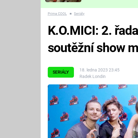
Které děsivé pecky vám
nejvíc zvednou tep?
Prima COOL
■
Seriály
K.O.MICI: 2. řad
soutěžní show m
18. ledna 2023 23:45
SERIÁLY
Radek Londin