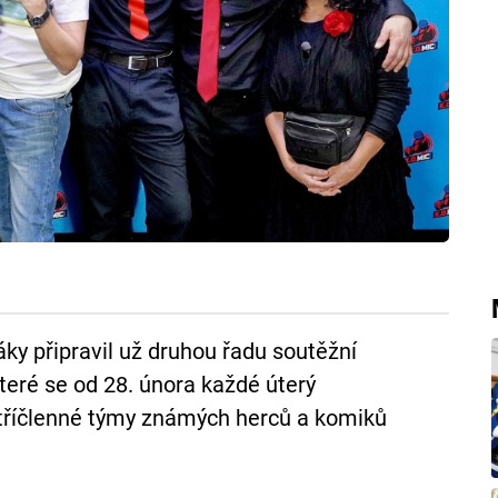
ky připravil už druhou řadu soutěžní
teré se od 28. února každé úterý
 tříčlenné týmy známých herců a komiků