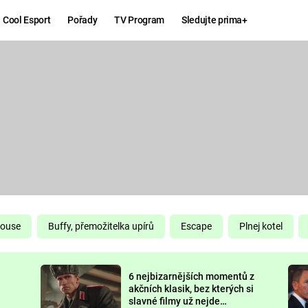
Cool Esport
Pořady
TV Program
Sledujte prima+
Hry
Zábava
MAFIA
ZÁBAVN
GALERI
GTA 6
NEJLEP
KINGDOM
KOMEDI
COME:
DELIVERANCE
CHUCK
House
Buffy, přemožitelka upírů
Escape
Plnej kotel
NORRIS
ESPORT
6 nejbizarnějších momentů z
DEADP
akčních klasik, bez kterých si
slavné filmy už nejde