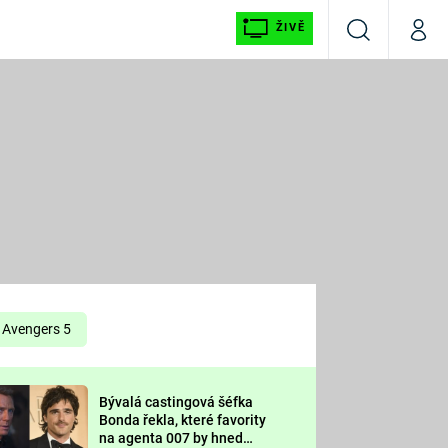
ŽIVĚ
Vyhledávání
Můj p
Prima+
É
CNN Prima NEWS
E
Prima FRESH
ŠÍ
Prima LIVING
E
Prima Ženy
Avengers 5
Prima LAJK
Bývalá castingová šéfka
OOL
Bonda řekla, které favority
Sledujte nás
na agenta 007 by hned