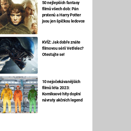
50 nejlepších fantasy
filmů všech dob: Pán
prstenů a Harry Potter
jsou jen špičkou ledovce
KVÍZ: Jak dobře znáte
filmovou sérii Vetřelec?
Otestujte se!
10 nejočekávanějších
filmů léta 2023:
Komiksové hity doplní
návraty akčních legend