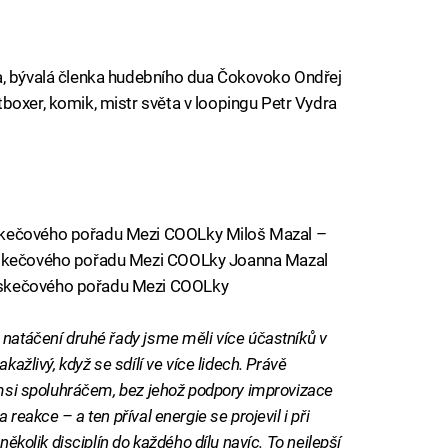
a, bývalá členka hudebního dua Čokovoko Ondřej
boxer, komik, mistr světa v loopingu Petr Vydra
skečového pořadu Mezi COOLky Miloš Mazal –
e skečového pořadu Mezi COOLky Joanna Mazal
 skečového pořadu Mezi COOLky
 natáčení druhé řady jsme měli více účastníků v
kažlivý, když se sdílí ve více lidech. Právě
kýmsi spoluhráčem, bez jehož podpory improvizace
reakce – a ten příval energie se projevil i při
několik disciplín do každého dílu navíc. To nejlepší