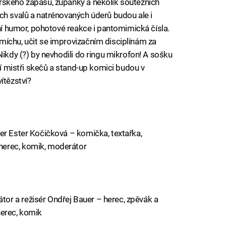
rského zápasu, župánky a několik soutěžních
ch svalů a natrénovaných úderů budou ale i
vní humor, pohotové reakce i pantomimická čísla.
míchu, učit se improvizačním disciplínám za
Nikdy (?) by nevhodili do ringu mikrofon! A sošku
ří mistři skečů a stand-up komici budou v
ítězství?
er Ester Kočičková – komička, textařka,
herec, komik, moderátor
r a režisér Ondřej Bauer – herec, zpěvák a
herec, komik