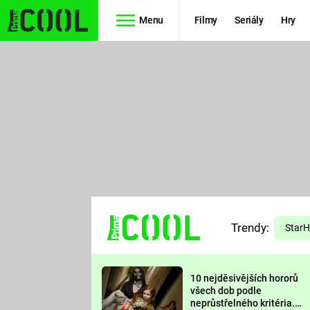
Menu
Filmy
Seriály
Hry
Seriály
Filmy
SIMPSONOVI
STAR WARS
HVĚZDNÁ
AVENGERS
BRÁNA
RYCHLE A
TEORIE
ZBĚSILE 10
Trendy:
VELKÉHO
Star
PREDÁTOR
TŘESKU
10 nejděsivějších hororů
FUTURAMA
všech dob podle
neprůstřelného kritéria.