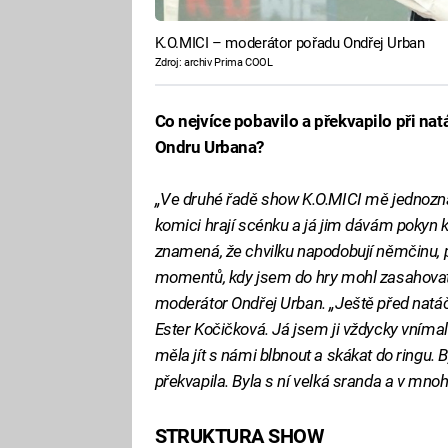
K.O.MICI – moderátor pořadu Ondřej Urban
Zdroj: archiv Prima COOL
Co nejvíce pobavilo a překvapilo při na
Ondru Urbana?
„Ve druhé řadě show K.O.MICI mě jednoznačn
komici hrají scénku a já jim dávám pokyn k
znamená, že chvilku napodobují němčinu, pak
momentů, kdy jsem do hry mohl zasahovat, 
moderátor Ondřej Urban. „Ještě před natá
Ester Kočičková. Já jsem ji vždycky vnímal
měla jít s námi blbnout a skákat do ringu.
překvapila. Byla s ní velká sranda a v mnoha
STRUKTURA SHOW