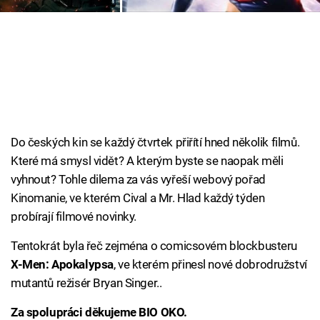
Cool Esport
Pořady
TV Program
Sledujte prima+
Do českých kin se každý čtvrtek přiřítí hned několik filmů.
Které má smysl vidět? A kterým byste se naopak měli
Přihlášení
vyhnout? Tohle dilema za vás vyřeší webový pořad
Kinomanie, ve kterém Cival a Mr. Hlad každý týden
probírají filmové novinky.
Sledujte nás
Tentokrát byla řeč zejména o comicsovém blockbusteru
X-Men: Apokalypsa
, ve kterém přinesl nové dobrodružství
mutantů režisér Bryan Singer..
Za spolupráci děkujeme BIO OKO.