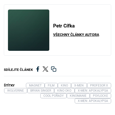
Petr Cífka
VŠECHNY ČLÁNKY AUTORA
SDÍLEJTE ČLÁNEK
ŠTÍTKY
MAGNET
FILM
KINO
X-MEN
PROFESOR X
WOLVERINE
BRYAN SINGER
KINO OKO
X-MEN: APOKALYPSA
COOL POŘADY
KINOMANIE
PSYLOCKE
X-MEN: APOKALYPSA