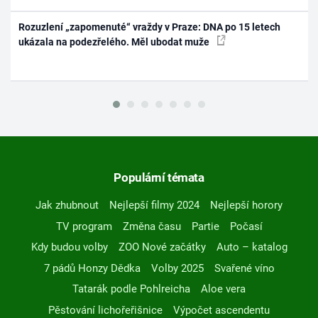
Rozuzlení „zapomenuté“ vraždy v Praze: DNA po 15 letech
ukázala na podezřelého. Měl ubodat muže
Populární témata
Jak zhubnout
Nejlepší filmy 2024
Nejlepší horory
TV program
Změna času
Partie
Počasí
Kdy budou volby
ZOO Nové začátky
Auto – katalog
7 pádů Honzy Dědka
Volby 2025
Svařené víno
Tatarák podle Pohlreicha
Aloe vera
Pěstování lichořeřišnice
Výpočet ascendentu