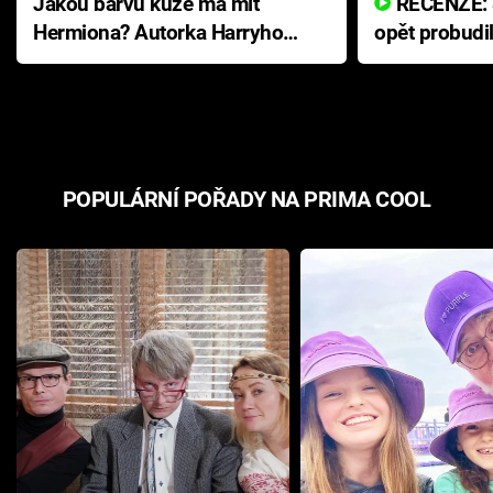
Jakou barvu kůže má mít
RECENZE: Smrtelné zlo se
Hermiona? Autorka Harryho
opět probudi
Pottera přišla s ráznou
přichází s n
odpovědí
hororovou n
POPULÁRNÍ POŘADY NA PRIMA COOL