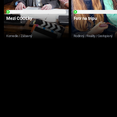
PŘEHRÁT
PŘEHRÁT
Mezi COOLky
Fotr na tripu
Komedie / Zábavný
Rodinný / Reality / Cestopisný