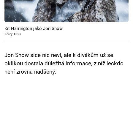
Cool Esport
Pořady
Kit Harrington jako Jon Snow
TV Program
Zdroj: HBO
Sledujte prima+
Jon Snow sice nic neví, ale k divákům už se
oklikou dostala důležitá informace, z níž leckdo
Přihlášení
není zrovna nadšený.
Sledujte nás