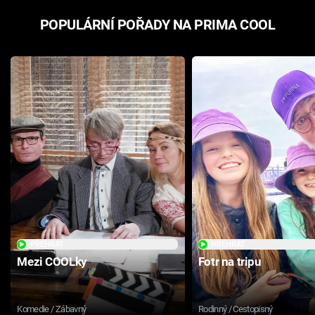
POPULÁRNÍ POŘADY NA PRIMA COOL
PŘEHRÁT
PŘEHRÁT
Mezi COOLky
Fotr na tripu
Komedie / Zábavný
Rodinný / Cestopisný