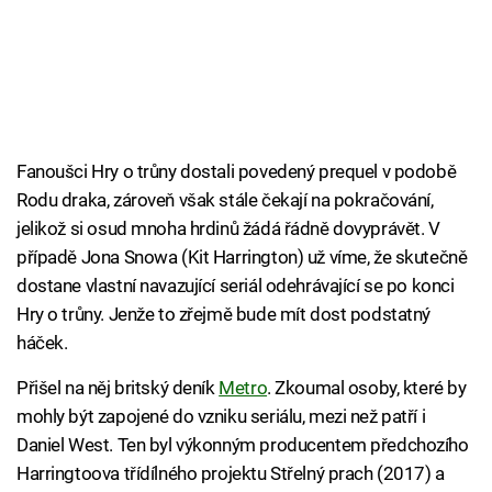
Fanoušci Hry o trůny dostali povedený prequel v podobě
Rodu draka, zároveň však stále čekají na pokračování,
jelikož si osud mnoha hrdinů žádá řádně dovyprávět. V
případě Jona Snowa (Kit Harrington) už víme, že skutečně
dostane vlastní navazující seriál odehrávající se po konci
Hry o trůny. Jenže to zřejmě bude mít dost podstatný
háček.
Přišel na něj britský deník
Metro
. Zkoumal osoby, které by
mohly být zapojené do vzniku seriálu, mezi než patří i
Daniel West. Ten byl výkonným producentem předchozího
Harringtoova třídílného projektu Střelný prach (2017) a