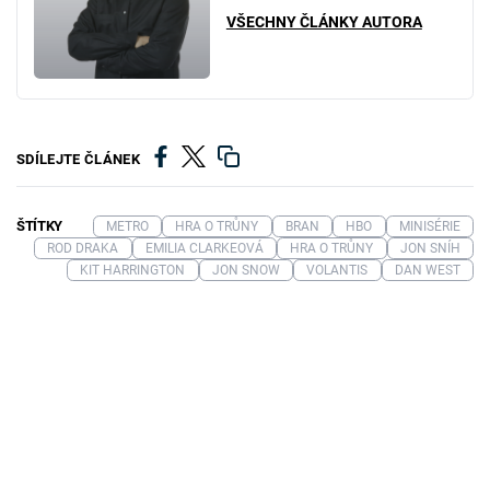
VŠECHNY ČLÁNKY AUTORA
SDÍLEJTE ČLÁNEK
ŠTÍTKY
METRO
HRA O TRŮNY
BRAN
HBO
MINISÉRIE
ROD DRAKA
EMILIA CLARKEOVÁ
HRA O TRŮNY
JON SNÍH
KIT HARRINGTON
JON SNOW
VOLANTIS
DAN WEST