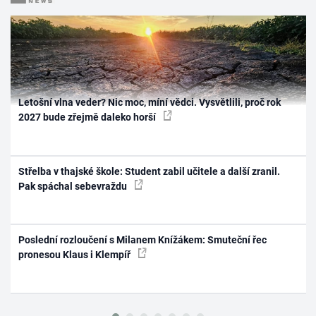
Letošní vlna veder? Nic moc, míní vědci. Vysvětlili, proč rok
2027 bude zřejmě daleko horší
Střelba v thajské škole: Student zabil učitele a další zranil.
Pak spáchal sebevraždu
Poslední rozloučení s Milanem Knížákem: Smuteční řec
pronesou Klaus i Klempíř