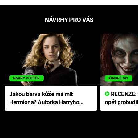
NÁVRHY PRO VÁS
HARRY POTTER
KINOFILMY
Jakou barvu kůže má mít
RECENZE: Smrtelné zlo se
Hermiona? Autorka Harryho
opět probudi
Pottera přišla s ráznou
přichází s n
odpovědí
hororovou n