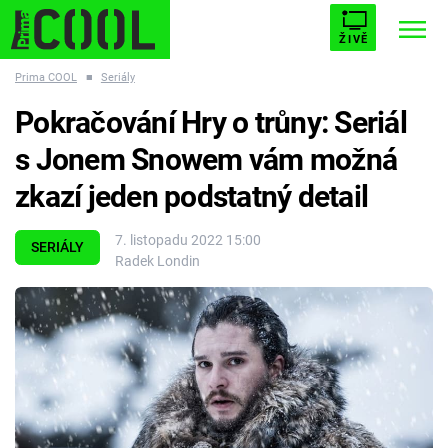
ŽIVĚ
Prima COOL
■
Seriály
STARHOUSE
BUFFY, PŘEMOŽITELKA UPÍRŮ
Trendy:
Pokračování Hry o trůny: Seriál
ESCAPE
PLNEJ KOTEL
AVENGERS 5
s Jonem Snowem vám možná
zkazí jeden podstatný detail
7. listopadu 2022 15:00
SERIÁLY
Radek Londin
Témata
Filmy
Seriály
Hry