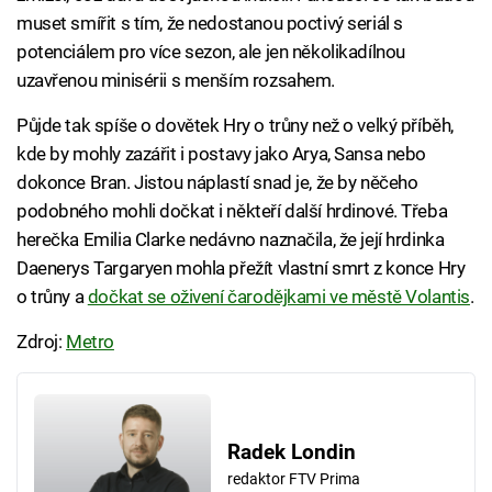
muset smířit s tím, že nedostanou poctivý seriál s
potenciálem pro více sezon, ale jen několikadílnou
uzavřenou minisérii s menším rozsahem.
Půjde tak spíše o dovětek Hry o trůny než o velký příběh,
kde by mohly zazářit i postavy jako Arya, Sansa nebo
dokonce Bran. Jistou náplastí snad je, že by něčeho
podobného mohli dočkat i někteří další hrdinové. Třeba
herečka Emilia Clarke nedávno naznačila, že její hrdinka
Daenerys Targaryen mohla přežít vlastní smrt z konce Hry
o trůny a
dočkat se oživení čarodějkami ve městě Volantis
.
Zdroj:
Metro
Radek Londin
redaktor FTV Prima