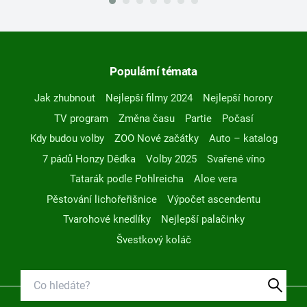
Populární témata
Jak zhubnout
Nejlepší filmy 2024
Nejlepší horory
TV program
Změna času
Partie
Počasí
Kdy budou volby
ZOO Nové začátky
Auto – katalog
7 pádů Honzy Dědka
Volby 2025
Svařené víno
Tatarák podle Pohlreicha
Aloe vera
Pěstování lichořeřišnice
Výpočet ascendentu
Tvarohové knedlíky
Nejlepší palačinky
Švestkový koláč