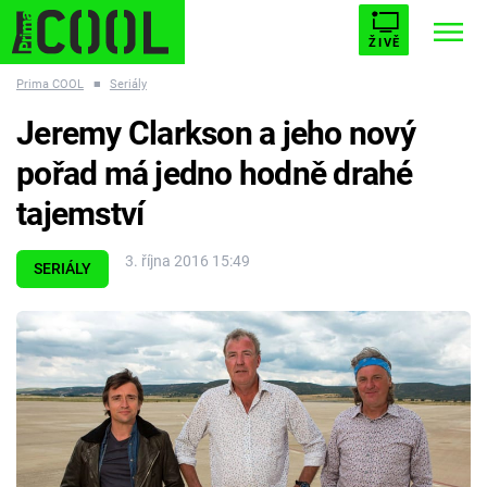
ŽIVĚ
Prima COOL
■
Seriály
STARHOUSE
BUFFY, PŘEMOŽITELKA UPÍRŮ
Trendy:
Jeremy Clarkson a jeho nový
ESCAPE
PLNEJ KOTEL
AVENGERS 5
pořad má jedno hodně drahé
tajemství
3. října 2016 15:49
SERIÁLY
Témata
Filmy
Seriály
Hry