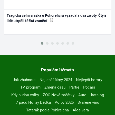
Tragická čelní srážka u Pohořelic si vyžádala dva životy. Čtyři
lidé utrpěli těžká zranění
Populární témata
Jak zhubnout
Nejlepší filmy 2024
Nejlepší horory
TV program
Změna času
Partie
Počasí
Kdy budou volby
ZOO Nové začátky
Auto – katalog
7 pádů Honzy Dědka
Volby 2025
Svařené víno
Tatarák podle Pohlreicha
Aloe vera