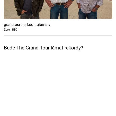
Cool Esport
Pořady
grandtourclarksontajemstvi
TV Program
Zdroj: BBC
Sledujte prima+
Bude The Grand Tour lámat rekordy?
Přihlášení
Sledujte nás