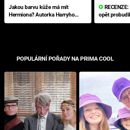
Jakou barvu kůže má mít
RECENZE: Smrtelné zlo se
Hermiona? Autorka Harryho
opět probudi
Pottera přišla s ráznou
přichází s n
odpovědí
hororovou n
POPULÁRNÍ POŘADY NA PRIMA COOL