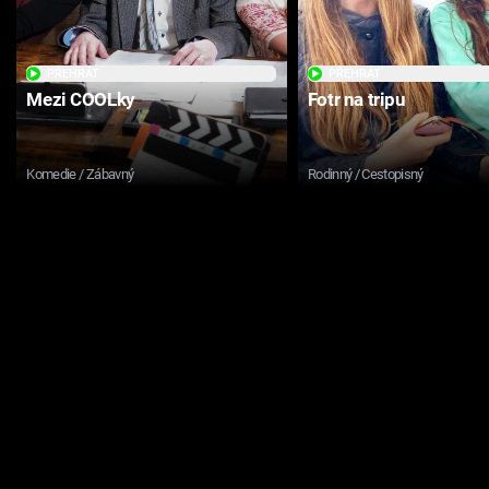
PŘEHRÁT
PŘEHRÁT
Mezi COOLky
Fotr na tripu
Komedie / Zábavný
Rodinný / Cestopisný