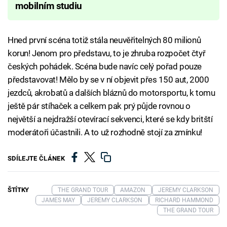
mobilním studiu
Hned první scéna totiž stála neuvěřitelných 80 milionů
korun! Jenom pro představu, to je zhruba rozpočet čtyř
českých pohádek. Scéna bude navíc celý pořad pouze
představovat! Mělo by se v ní objevit přes 150 aut, 2000
jezdců, akrobatů a dalších bláznů do motorsportu, k tomu
ještě pár stíhaček a celkem pak prý půjde rovnou o
největší a nejdražší otevírací sekvenci, které se kdy britští
moderátoři účastnili. A to už rozhodně stojí za zmínku!
SDÍLEJTE ČLÁNEK
ŠTÍTKY
THE GRAND TOUR
AMAZON
JEREMY CLARKSON
JAMES MAY
JEREMY CLARKSON
RICHARD HAMMOND
THE GRAND TOUR