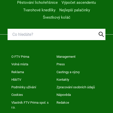
Pěstování lichořeřišnice
Výpočet ascendentu
Tvarohové knedlíky
Nejlepší palačinky
Švestkový koláč
O FTV Prima
Management
Volná místa
Press
Reklama
Castingy a výzvy
HbbTV
Kontakty
Podmínky užívání
Zpracování osobních údajů
Cookies
Nápověda
Vlastník FTV Prima spol. s
Redakce
r.o.