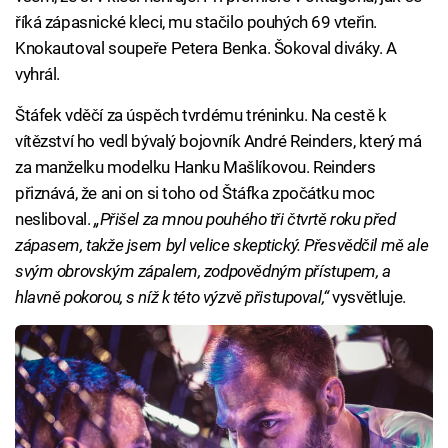
říká zápasnické kleci, mu stačilo pouhých 69 vteřin.
Knokautoval soupeře Petera Benka. Šokoval diváky. A
vyhrál.
Štáfek vděčí za úspěch tvrdému tréninku. Na cestě k
vítězství ho vedl bývalý bojovník André Reinders, který má
za manželku modelku Hanku Mašlíkovou. Reinders
přiznává, že ani on si toho od Štáfka zpočátku moc
nesliboval.
„Přišel za mnou pouhého tři čtvrtě roku před
zápasem, takže jsem byl velice skeptický. Přesvědčil mě ale
svým obrovským zápalem, zodpovědným přístupem, a
hlavně pokorou, s níž k této výzvě přistupoval,“
vysvětluje.