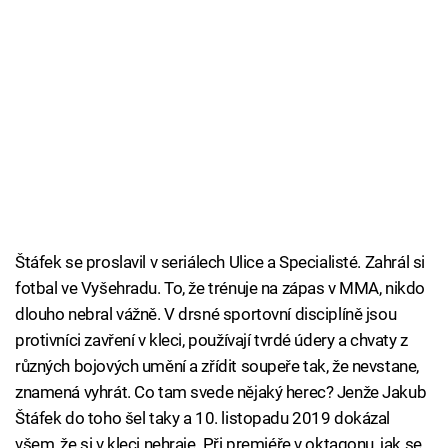
Štáfek se proslavil v seriálech Ulice a Specialisté. Zahrál si
fotbal ve Vyšehradu. To, že trénuje na zápas v MMA, nikdo
dlouho nebral vážně. V drsné sportovní disciplíně jsou
protivníci zavření v kleci, používají tvrdé údery a chvaty z
různých bojových umění a zřídit soupeře tak, že nevstane,
znamená vyhrát. Co tam svede nějaký herec? Jenže Jakub
Štáfek do toho šel taky a 10. listopadu 2019 dokázal
všem, že si v kleci nehraje. Při premiéře v oktagonu, jak se