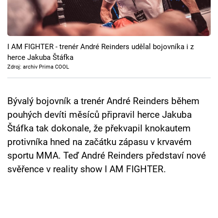
Cool Esport
Pořady
I AM FIGHTER - trenér André Reinders udělal bojovníka i z
TV Program
herce Jakuba Štáfka
Zdroj: archiv Prima COOL
Sledujte prima+
Bývalý bojovník a trenér André Reinders během
Přihlášení
pouhých devíti měsíců připravil herce Jakuba
Štáfka tak dokonale, že překvapil knokautem
protivníka hned na začátku zápasu v krvavém
Sledujte nás
sportu MMA. Teď André Reinders představí nové
svěřence v reality show I AM FIGHTER.