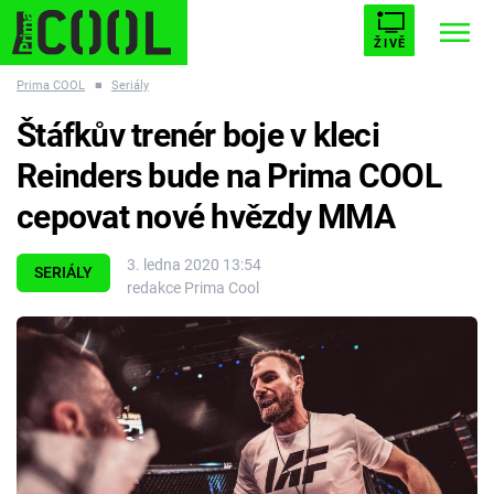
ŽIVĚ
Prima COOL
■
Seriály
STARHOUSE
BUFFY, PŘEMOŽITELKA UPÍRŮ
Trendy:
Štáfkův trenér boje v kleci
ESCAPE
PLNEJ KOTEL
AVENGERS 5
Reinders bude na Prima COOL
cepovat nové hvězdy MMA
3. ledna 2020 13:54
SERIÁLY
redakce Prima Cool
Témata
Filmy
Seriály
Hry