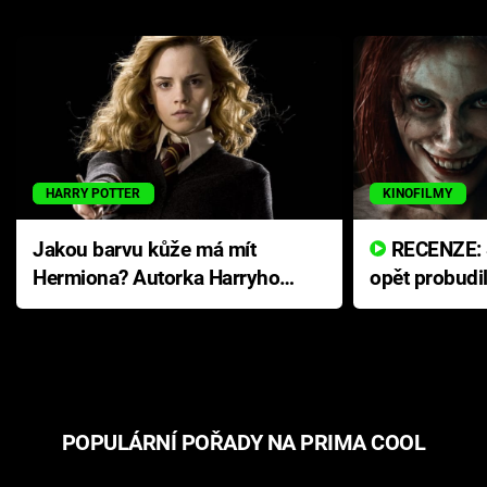
HARRY POTTER
KINOFILMY
Jakou barvu kůže má mít
RECENZE: Smrtelné zlo se
Hermiona? Autorka Harryho
opět probudi
Pottera přišla s ráznou
přichází s n
odpovědí
hororovou n
POPULÁRNÍ POŘADY NA PRIMA COOL