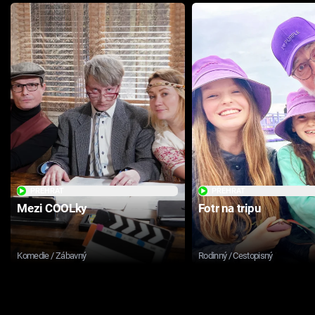
PŘEHRÁT
PŘEHRÁT
Mezi COOLky
Fotr na tripu
Komedie / Zábavný
Rodinný / Cestopisný