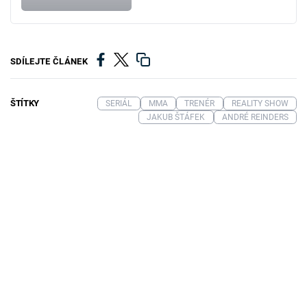
SDÍLEJTE ČLÁNEK
ŠTÍTKY
SERIÁL
MMA
TRENÉR
REALITY SHOW
JAKUB ŠTÁFEK
ANDRÉ REINDERS