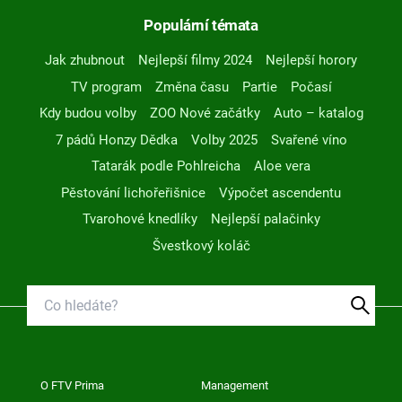
Populární témata
Jak zhubnout
Nejlepší filmy 2024
Nejlepší horory
TV program
Změna času
Partie
Počasí
Kdy budou volby
ZOO Nové začátky
Auto – katalog
7 pádů Honzy Dědka
Volby 2025
Svařené víno
Tatarák podle Pohlreicha
Aloe vera
Pěstování lichořeřišnice
Výpočet ascendentu
Tvarohové knedlíky
Nejlepší palačinky
Švestkový koláč
O FTV Prima
Management