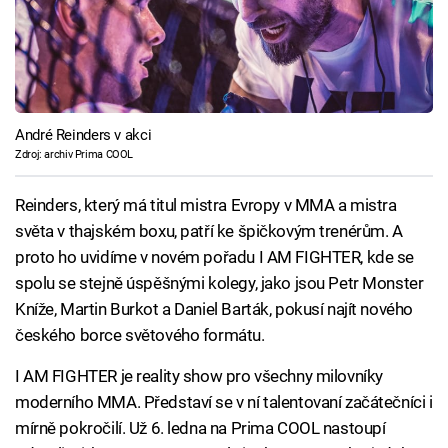
André Reinders v akci
Zdroj: archiv Prima COOL
Reinders, který má titul mistra Evropy v MMA a mistra
světa v thajském boxu, patří ke špičkovým trenérům. A
proto ho uvidíme v novém pořadu I AM FIGHTER, kde se
spolu se stejně úspěšnými kolegy, jako jsou Petr Monster
Kníže, Martin Burkot a Daniel Barták, pokusí najít nového
českého borce světového formátu.
I AM FIGHTER je reality show pro všechny milovníky
moderního MMA. Představí se v ní talentovaní začátečníci i
mírně pokročilí. Už 6. ledna na Prima COOL nastoupí