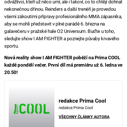
odvážlivci, kteří už něco umí, ale i takoví, co to chtějí dohnat
nekonečnou dřinou. Reinders a další trenéři je provedou
všemi zákoutími přípravy profesionálního MMA zápasníka,
aby se mohli představit v plné parádě 6. března na
galavečeru v pražské hale O2 Universum. Buďte u toho,
sledujte show I AM FIGHTER a poznejte půvaby krvavého
sportu.
Nová reality show I AM FIGHTER poběží na Prima COOL
každé pondělí večer. První díl má premiéru už 6. ledna ve
20.50!
redakce Prima Cool
redakce Prima Cool
VŠECHNY ČLÁNKY AUTORA