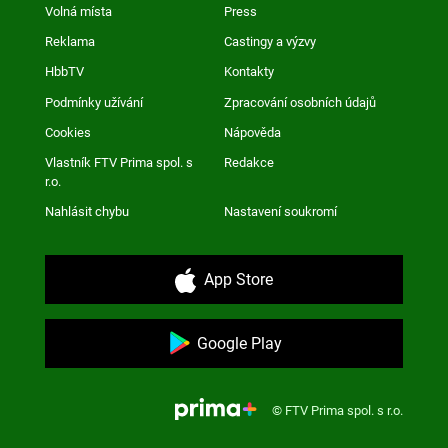
Volná místa
Press
Reklama
Castingy a výzvy
HbbTV
Kontakty
Podmínky užívání
Zpracování osobních údajů
Cookies
Nápověda
Vlastník FTV Prima spol. s
Redakce
r.o.
Nahlásit chybu
Nastavení soukromí
App Store
Google Play
© FTV Prima spol. s r.o.