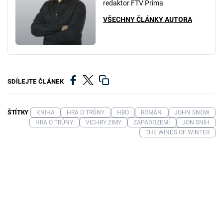
redaktor FTV Prima
VŠECHNY ČLÁNKY AUTORA
SDÍLEJTE ČLÁNEK
ŠTÍTKY
KNIHA
HRA O TRŮNY
HBO
ROMÁN
JOHN SNOW
HRA O TRŮNY
VICHRY ZIMY
ZÁPADOZEMÍ
JON SNÍH
THE WINDS OF WINTER