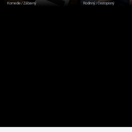
Komedie / Zábavný
Rodinný / Cestopisný