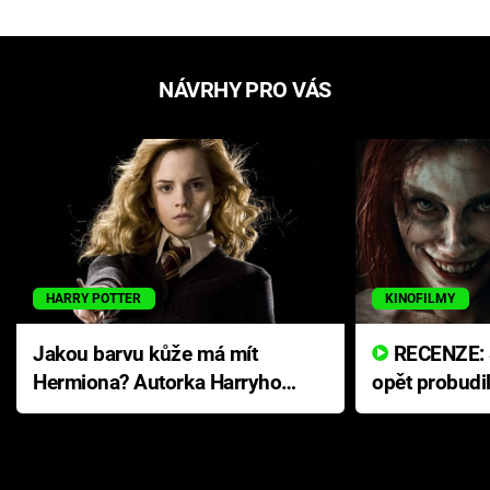
NÁVRHY PRO VÁS
HARRY POTTER
KINOFILMY
Jakou barvu kůže má mít
RECENZE: Smrtelné zlo se
Hermiona? Autorka Harryho
opět probudi
Pottera přišla s ráznou
přichází s n
odpovědí
hororovou n