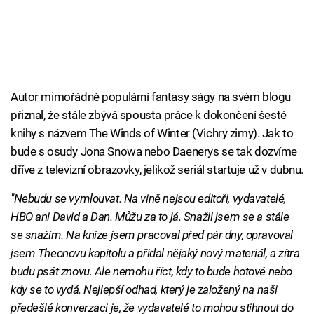
Autor mimořádně populární fantasy ságy na svém blogu
přiznal, že stále zbývá spousta práce k dokončení šesté
knihy s názvem The Winds of Winter (Vichry zimy). Jak to
bude s osudy Jona Snowa nebo Daenerys se tak dozvíme
dříve z televizní obrazovky, jelikož seriál startuje už v dubnu.
"Nebudu se vymlouvat. Na vině nejsou editoři, vydavatelé,
HBO ani David a Dan. Můžu za to já. Snažil jsem se a stále
se snažím. Na knize jsem pracoval před pár dny, opravoval
jsem Theonovu kapitolu a přidal nějaký nový materiál, a zítra
budu psát znovu. Ale nemohu říct, kdy to bude hotové nebo
kdy se to vydá. Nejlepší odhad, který je založený na naši
předešlé konverzaci je, že vydavatelé to mohou stihnout do