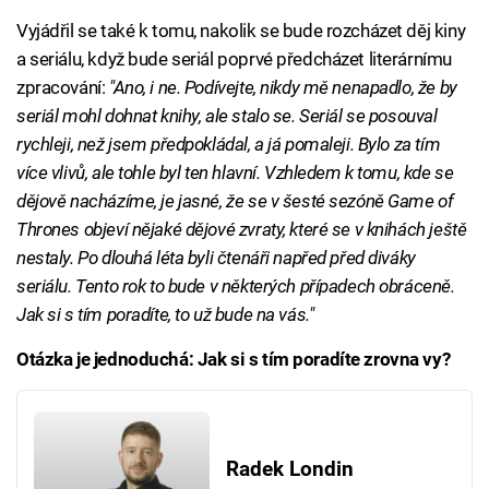
Vyjádřil se také k tomu, nakolik se bude rozcházet děj kiny
a seriálu, když bude seriál poprvé předcházet literárnímu
zpracování:
"Ano, i ne. Podívejte, nikdy mě nenapadlo, že by
seriál mohl dohnat knihy, ale stalo se. Seriál se posouval
rychleji, než jsem předpokládal, a já pomaleji. Bylo za tím
více vlivů, ale tohle byl ten hlavní. Vzhledem k tomu, kde se
dějově nacházíme, je jasné, že se v šesté sezóně Game of
Thrones objeví nějaké dějové zvraty, které se v knihách ještě
nestaly. Po dlouhá léta byli čtenáři napřed před diváky
seriálu. Tento rok to bude v některých případech obráceně.
Jak si s tím poradíte, to už bude na vás."
Otázka je jednoduchá: Jak si s tím poradíte zrovna vy?
Radek Londin