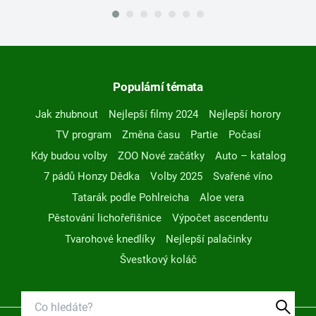
Populární témata
Jak zhubnout
Nejlepší filmy 2024
Nejlepší horory
TV program
Změna času
Partie
Počasí
Kdy budou volby
ZOO Nové začátky
Auto – katalog
7 pádů Honzy Dědka
Volby 2025
Svařené víno
Tatarák podle Pohlreicha
Aloe vera
Pěstování lichořeřišnice
Výpočet ascendentu
Tvarohové knedlíky
Nejlepší palačinky
Švestkový koláč