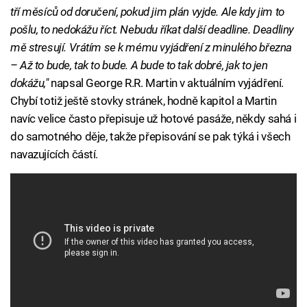
tří měsíců od doručení, pokud jim plán vyjde. Ale kdy jim to
pošlu, to nedokážu říct. Nebudu říkat další deadline. Deadliny
mě stresují. Vrátím se k mému vyjádření z minulého března
– Až to bude, tak to bude. A bude to tak dobré, jak to jen
dokážu,"
napsal George R.R. Martin v aktuálním vyjádření.
Chybí totiž ještě stovky stránek, hodně kapitol a Martin
navíc velice často přepisuje už hotové pasáže, někdy sahá i
do samotného děje, takže přepisování se pak týká i všech
navazujících částí.