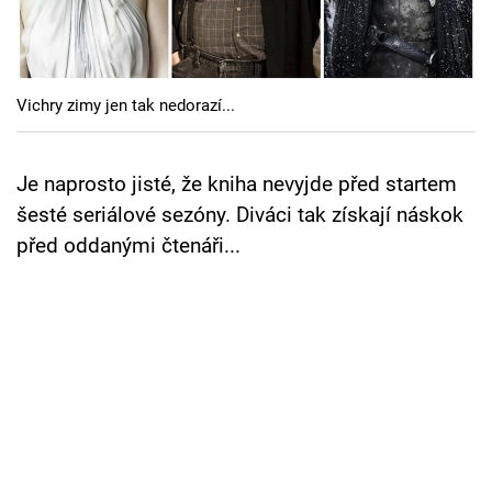
Cool Esport
Pořady
Vichry zimy jen tak nedorazí...
TV Program
Sledujte prima+
Je naprosto jisté, že kniha nevyjde před startem
šesté seriálové sezóny. Diváci tak získají náskok
před oddanými čtenáři...
Přihlášení
Sledujte nás