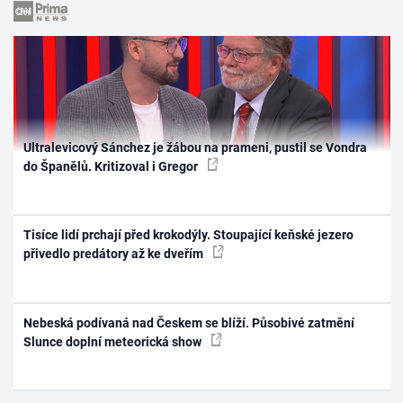
Ultralevicový Sánchez je žábou na prameni, pustil se Vondra
do Španělů. Kritizoval i Gregor
Tisíce lidí prchají před krokodýly. Stoupající keňské jezero
přivedlo predátory až ke dveřím
Nebeská podívaná nad Českem se blíží. Působivé zatmění
Slunce doplní meteorická show