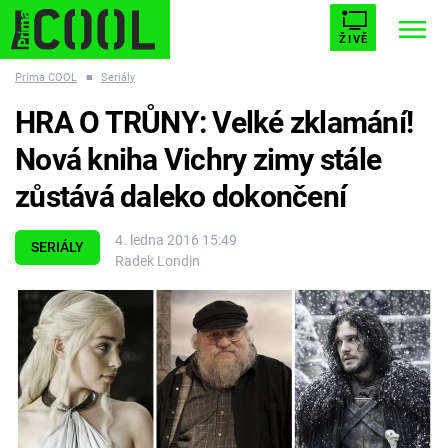
ŽIVĚ
Prima COOL
■
Seriály
STARHOUSE
BUFFY, PŘEMOŽITELKA UPÍRŮ
Trendy:
HRA O TRŮNY: Velké zklamání!
ESCAPE
PLNEJ KOTEL
AVENGERS 5
Nová kniha Vichry zimy stále
zůstává daleko dokončení
4. ledna 2016 15:49
SERIÁLY
Radek Londin
Témata
Filmy
Seriály
Hry