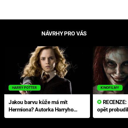
NÁVRHY PRO VÁS
HARRY POTTER
KINOFILMY
Jakou barvu kůže má mít
RECENZE: Smrtelné zlo se
Hermiona? Autorka Harryho
opět probudi
Pottera přišla s ráznou
přichází s n
odpovědí
hororovou n