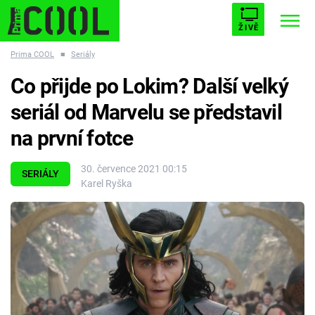
ŽIVĚ
Prima COOL
■
Seriály
STARHOUSE
BUFFY, PŘEMOŽITELKA UPÍRŮ
Trendy:
Co přijde po Lokim? Další velký
ESCAPE
PLNEJ KOTEL
AVENGERS 5
seriál od Marvelu se představil
na první fotce
30. července 2021 00:15
SERIÁLY
Karel Ryška
Témata
Filmy
Seriály
Hry