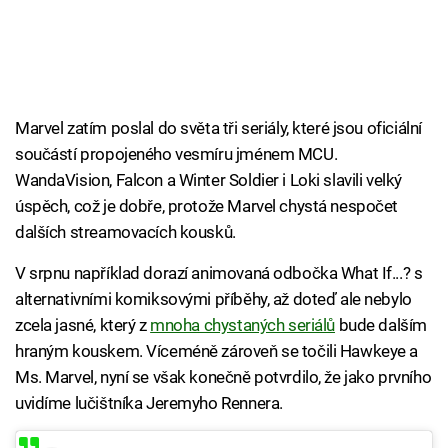
Marvel zatím poslal do světa tři seriály, které jsou oficiální
součástí propojeného vesmíru jménem MCU.
WandaVision, Falcon a Winter Soldier i Loki slavili velký
úspěch, což je dobře, protože Marvel chystá nespočet
dalších streamovacích kousků.
V srpnu například dorazí animovaná odbočka What If...? s
alternativními komiksovými příběhy, až doteď ale nebylo
zcela jasné, který z
mnoha chystaných seriálů
bude dalším
hraným kouskem. Víceméně zároveň se točili Hawkeye a
Ms. Marvel, nyní se však konečně potvrdilo, že jako prvního
uvidíme lučištníka Jeremyho Rennera.