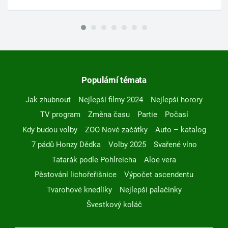
Populární témata
Jak zhubnout
Nejlepší filmy 2024
Nejlepší horory
TV program
Změna času
Partie
Počasí
Kdy budou volby
ZOO Nové začátky
Auto – katalog
7 pádů Honzy Dědka
Volby 2025
Svařené víno
Tatarák podle Pohlreicha
Aloe vera
Pěstování lichořeřišnice
Výpočet ascendentu
Tvarohové knedlíky
Nejlepší palačinky
Švestkový koláč