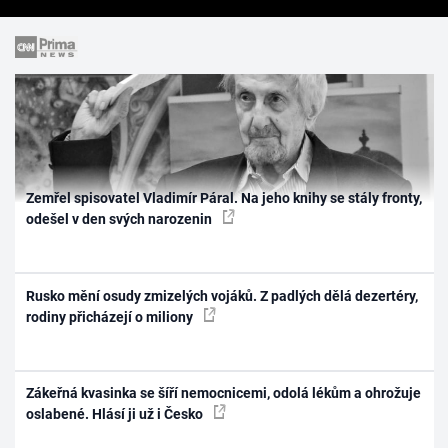
Zemřel spisovatel Vladimír Páral. Na jeho knihy se stály fronty,
odešel v den svých narozenin
Rusko mění osudy zmizelých vojáků. Z padlých dělá dezertéry,
rodiny přicházejí o miliony
Zákeřná kvasinka se šíří nemocnicemi, odolá lékům a ohrožuje
oslabené. Hlásí ji už i Česko