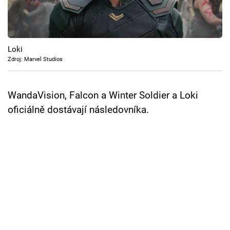
Cool Esport
Pořady
Loki
TV Program
Zdroj: Marvel Studios
Sledujte prima+
WandaVision, Falcon a Winter Soldier a Loki
oficiálně dostávají následovníka.
Přihlášení
Sledujte nás