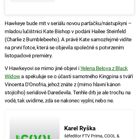
Hawkeye bude mít v seriálu novou parťačku/nástupkyni –
mladou lučištnici Kate Bishop v podání Hailee Steinfeld
(Charlie z Bumblebeeho). A právě Kate samozřejmě vidíte
na první fotce, která se objevila společně s potvrzením
listopadové premiéry.
V Hawkeyovi se mimo jiné objeví i
Yelena Belova z Black
Widow
a spekuluje se o účasti samotného Kingpina s tváří
Vincenta D'Onofria, jehož znáte z (mimo hlavní kánon
stojícího) seriálové Daredevila. Tenhle drb je ale trochu na
vodě, tak uvidíme, zda se nakonec vyplní, nebo ne.
Karel Ryška
šéfeditor FTV Prima, COOL &