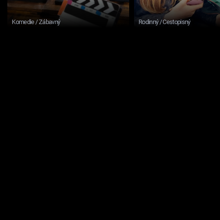
Komedie / Zábavný
Rodinný / Cestopisný