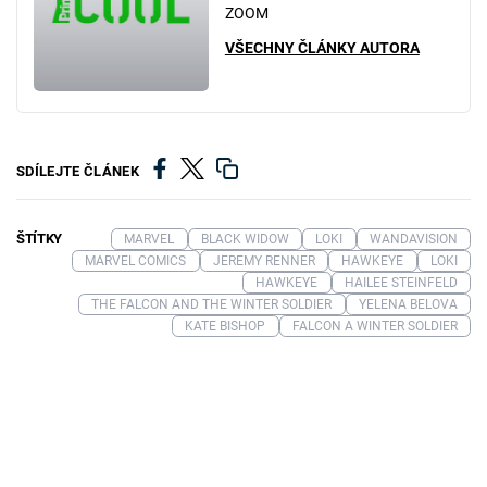
ZOOM
VŠECHNY ČLÁNKY AUTORA
SDÍLEJTE ČLÁNEK
ŠTÍTKY
MARVEL
BLACK WIDOW
LOKI
WANDAVISION
MARVEL COMICS
JEREMY RENNER
HAWKEYE
LOKI
HAWKEYE
HAILEE STEINFELD
THE FALCON AND THE WINTER SOLDIER
YELENA BELOVA
KATE BISHOP
FALCON A WINTER SOLDIER