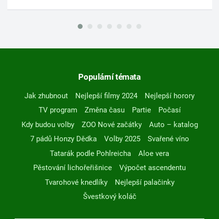
Populární témata
Jak zhubnout
Nejlepší filmy 2024
Nejlepší horory
TV program
Změna času
Partie
Počasí
Kdy budou volby
ZOO Nové začátky
Auto – katalog
7 pádů Honzy Dědka
Volby 2025
Svařené víno
Tatarák podle Pohlreicha
Aloe vera
Pěstování lichořeřišnice
Výpočet ascendentu
Tvarohové knedlíky
Nejlepší palačinky
Švestkový koláč