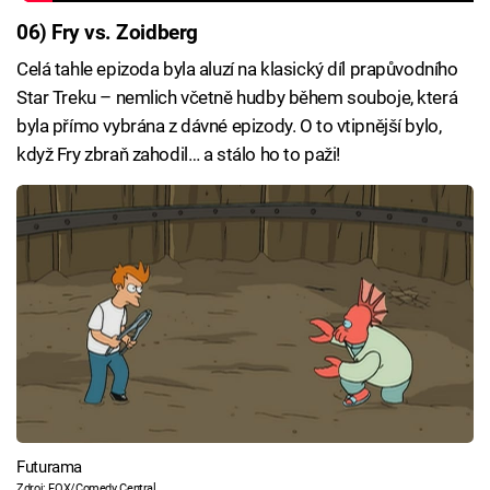
06) Fry vs. Zoidberg
Celá tahle epizoda byla aluzí na klasický díl prapůvodního
Star Treku – nemlich včetně hudby během souboje, která
byla přímo vybrána z dávné epizody. O to vtipnější bylo,
když Fry zbraň zahodil… a stálo ho to paži!
Futurama
Zdroj: FOX/Comedy Central