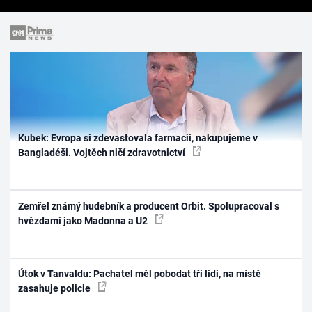
Kubek: Evropa si zdevastovala farmacii, nakupujeme v
Bangladéši. Vojtěch ničí zdravotnictví
Zemřel známý hudebník a producent Orbit. Spolupracoval s
hvězdami jako Madonna a U2
Útok v Tanvaldu: Pachatel měl pobodat tři lidi, na místě
zasahuje policie