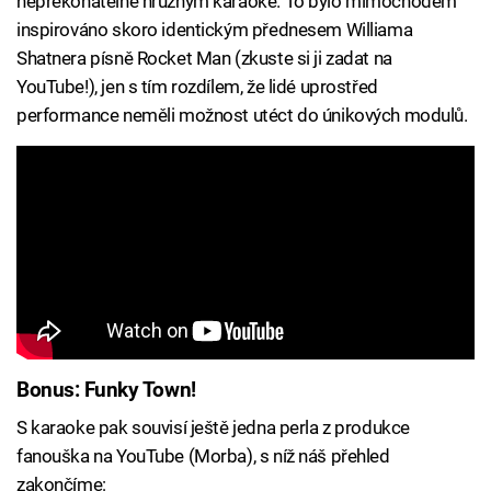
nepřekonatelně hrůzným karaoke. To bylo mimochodem
inspirováno skoro identickým přednesem Williama
Shatnera písně Rocket Man (zkuste si ji zadat na
YouTube!), jen s tím rozdílem, že lidé uprostřed
performance neměli možnost utéct do únikových modulů.
Bonus: Funky Town!
S karaoke pak souvisí ještě jedna perla z produkce
fanouška na YouTube (Morba), s níž náš přehled
zakončíme: