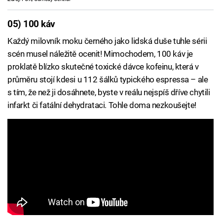
05) 100 káv
Každý milovník moku černého jako lidská duše tuhle sérii
scén musel náležitě ocenit! Mimochodem, 100 káv je
proklatě blízko skutečné toxické dávce kofeinu, která v
průměru stojí kdesi u 112 šálků typického espressa – ale
s tím, že než ji dosáhnete, byste v reálu nejspíš dříve chytili
infarkt či fatální dehydrataci. Tohle doma nezkoušejte!