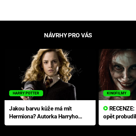
NÁVRHY PRO VÁS
HARRY POTTER
KINOFILMY
Jakou barvu kůže má mít
RECENZE: Smrtelné zlo se
Hermiona? Autorka Harryho
opět probudi
Pottera přišla s ráznou
přichází s n
odpovědí
hororovou n