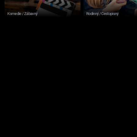
Komedie / Zábavný
Rodinný / Cestopisný