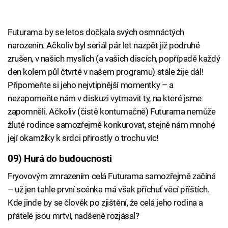
Futurama by se letos dočkala svých osmnáctých
narozenin. Ačkoliv byl seriál pár let nazpět již podruhé
zrušen, v našich myslích (a vašich discích, popřípadě každý
den kolem půl čtvrté v našem programu) stále žije dál!
Připomeňte si jeho nejvtipnější momentky – a
nezapomeňte nám v diskuzi vytmavit ty, na které jsme
zapomněli. Ačkoliv (čistě kontumačně) Futurama nemůže
žluté rodince samozřejmě konkurovat, stejně nám mnohé
její okamžiky k srdci přirostly o trochu víc!
09) Hurá do budoucnosti
Fryovovým zmrazením celá Futurama samozřejmě začíná
– už jen tahle první scénka má však příchuť věcí příštích.
Kde jinde by se člověk po zjištění, že celá jeho rodina a
přátelé jsou mrtví, nadšeně rozjásal?