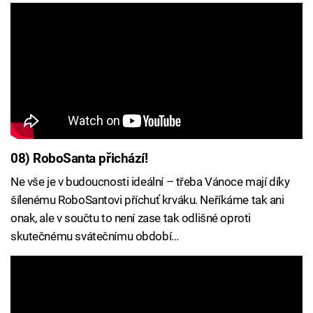
08) RoboSanta přichází!
Ne vše je v budoucnosti ideální – třeba Vánoce mají díky
šílenému RoboSantovi příchuť krváku. Neříkáme tak ani
onak, ale v součtu to není zase tak odlišné oproti
skutečnému svátečnímu období…