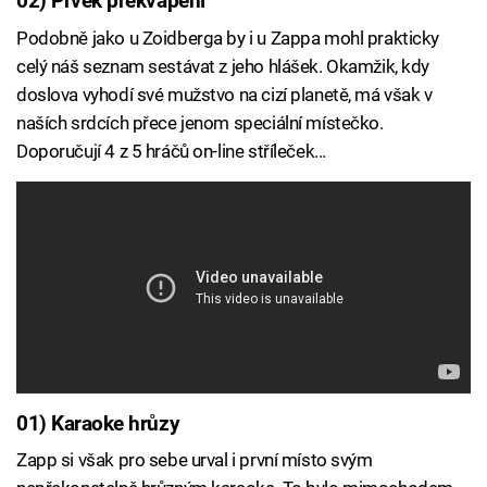
02) Prvek překvapení
Podobně jako u Zoidberga by i u Zappa mohl prakticky
celý náš seznam sestávat z jeho hlášek. Okamžik, kdy
doslova vyhodí své mužstvo na cizí planetě, má však v
naších srdcích přece jenom speciální místečko.
Doporučují 4 z 5 hráčů on-line stříleček...
01) Karaoke hrůzy
Zapp si však pro sebe urval i první místo svým