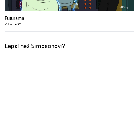
Cool Esport
Futurama
Pořady
Zdroj: FOX
TV Program
Lepší než Simpsonovi?
Sledujte prima+
Přihlášení
Sledujte nás