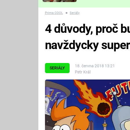
Které děsivé pecky vám
nejvíc zvednou tep?
Prima COOL
■
Seriály
4 důvody, proč 
navždycky supe
18. června 2018 13:21
SERIÁLY
Petr Král