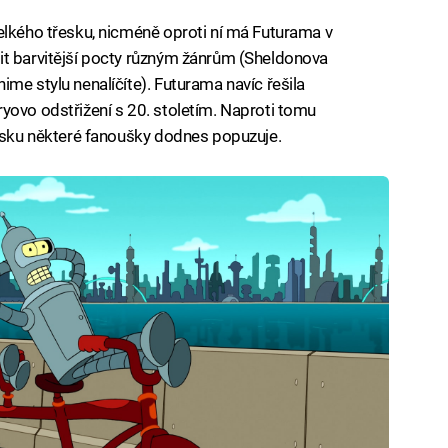
elkého třesku, nicméně oproti ní má Futurama v
it barvitější pocty různým žánrům (Sheldonova
me stylu nenalíčíte). Futurama navíc řešila
yovo odstřižení s 20. stoletím. Naproti tomu
řesku některé fanoušky dodnes popuzuje.