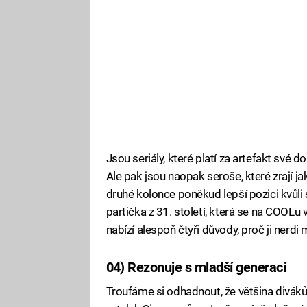
Jsou seriály, které platí za artefakt své d
Ale pak jsou naopak seroše, které zrají 
druhé kolonce poněkud lepší pozici kvůl
partička z 31. století, která se na COOLu
nabízí alespoň čtyři důvody, proč ji nerdi 
04) Rezonuje s mladší generací
Troufáme si odhadnout, že většina diváků,