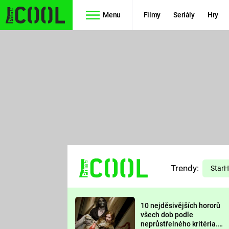
Menu
Filmy
Seriály
Hry
Seriály
Filmy
SIMPSONOVI
STAR WARS
HVĚZDNÁ
AVENGERS
BRÁNA
RYCHLE A
TEORIE
ZBĚSILE 10
Trendy:
VELKÉHO
Star
PREDÁTOR
TŘESKU
10 nejděsivějších hororů
FUTURAMA
všech dob podle
neprůstřelného kritéria.