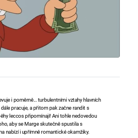
á
je i poměrně... turbulentními vztahy hlavních
ž dále pracuje, a přitom pak začne randit s
ěhy leccos připomínají! Ani tohle nedovedou
ho, aby se Marge skutečně spustila s
a nabízí i upřímně romantické okamžiky.