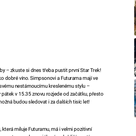
oby – zkuste si dnes třeba pustit první Star Trek!
jako dobré víno. Simpsonovi a Futurama mají ve
i svému nestárnoucímu kreslenému stylu –
 v pátek v 15.35 znovu rozjede od začátku, přesto
možná budou sledovat i za dalších tisíc let!
 která miluje Futuramu, má i velmi pozitivní