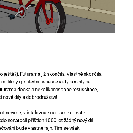
 ještě?), Futurama již skončila. Vlastně skončila
zní filmy i poslední série ale vždy končily na
Futurama dočkala několikanásobné resuscitace,
 nové díly a dobrodružství!
 nevíme, křišťálovou kouli jsme si ještě
kdo nenatočil příštích 1000 let žádný nový díl
ačování bude vlastně fajn. Tím se však