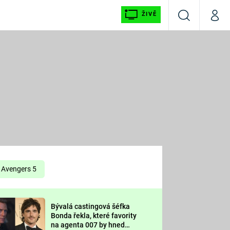
ŽIVĚ
Vyhledávání
Můj p
Prima+
É
CNN Prima NEWS
E
Prima FRESH
ŠÍ
Prima LIVING
E
Prima Ženy
Avengers 5
Prima LAJK
Bývalá castingová šéfka
OOL
Bonda řekla, které favority
Sledujte nás
na agenta 007 by hned