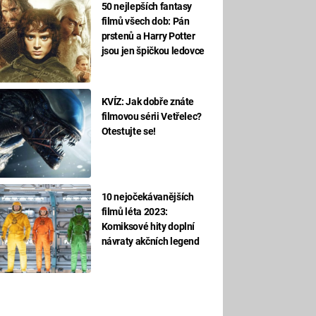
50 nejlepších fantasy
filmů všech dob: Pán
prstenů a Harry Potter
jsou jen špičkou ledovce
KVÍZ: Jak dobře znáte
filmovou sérii Vetřelec?
Otestujte se!
10 nejočekávanějších
filmů léta 2023:
Komiksové hity doplní
návraty akčních legend