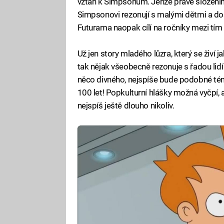
vztah k Simpsonům. Jenže právě složením
Simpsonovi rezonují s malými dětmi a dos
Futurama naopak cílí na ročníky mezi tím 
Už jen story mladého lůzra, který se živí 
tak nějak všeobecně rezonuje s řadou lidí
něco divného, nejspíše bude podobné tém
100 let! Popkulturní hlášky možná vyčpí,
nejspíš ještě dlouho nikoliv.