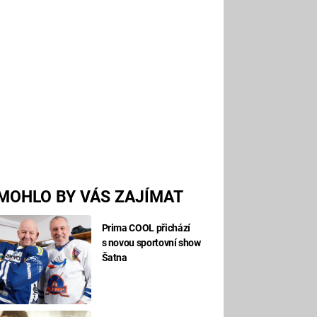
MOHLO BY VÁS ZAJÍMAT
Prima COOL přichází
s novou sportovní show
Šatna