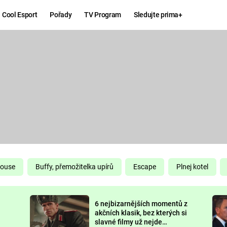
Cool Esport
Pořady
TV Program
Sledujte prima+
Hry
Zábava
MAFIA
ZÁBAVN
GALERI
GTA 6
NEJLEP
KINGDOM
KOMEDI
COME:
DELIVERANCE
CHUCK
House
Buffy, přemožitelka upírů
Escape
Plnej kotel
NORRIS
ESPORT
6 nejbizarnějších momentů z
DEADP
akčních klasik, bez kterých si
slavné filmy už nejde