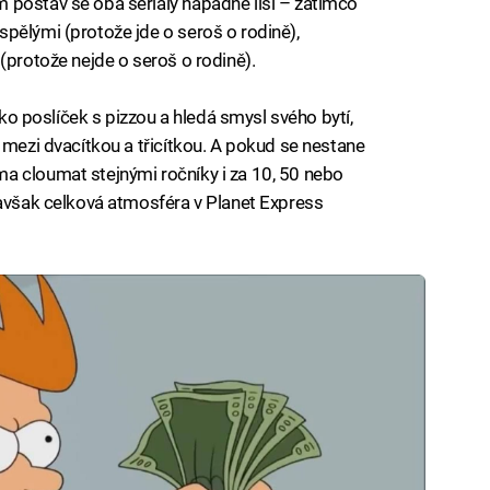
 postav se oba seriály nápadně liší – zatímco
pělými (protože jde o seroš o rodině),
(protože nejde o seroš o rodině).
jako poslíček s pizzou a hledá smysl svého bytí,
 mezi dvacítkou a třicítkou. A pokud se nestane
a cloumat stejnými ročníky i za 10, 50 nebo
 avšak celková atmosféra v Planet Express