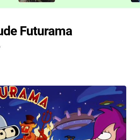
představit
bude Futurama
r