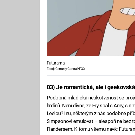
Futurama
Zdroj: Comedy Central/FOX
03) Je romantická, ale i geekovsk
Podobná mladická neukotvenost se projevu
hrdinů. Není divné, že Fry spal s Amy, s ní
Leelou? Inu, některým z nás podobné příb
Simpsonovi emulovat – alespoň ne bez to
Flandersem. K tomu všemu navíc Futuram