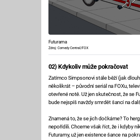
Futurama
Zdroj: Comedy Central/FOX
02) Kdykoliv může pokračovat
Zatímco Simpsonovi stále běží (jak dlouho
několikrát – původní seriál na FOXu, televi
otevřené notě. Už jen skutečnost, že se 
bude nejspíš navždy smrdět šancí na další
Znamená to, že se jich dočkáme? To hergot
nepořídili. Chceme však říct, že i kdyby ni
Futuramy, už jen existence šance na pokr