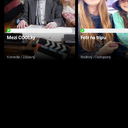
PŘEHRÁT
PŘEHRÁT
Mezi COOLky
Fotr na tripu
Komedie / Zábavný
Rodinný / Cestopisný