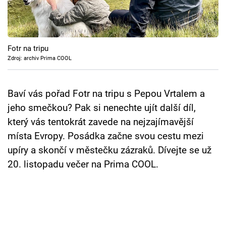
Cool Esport
Pořady
Fotr na tripu
TV Program
Zdroj: archiv Prima COOL
Sledujte prima+
Baví vás pořad Fotr na tripu s Pepou Vrtalem a
jeho smečkou? Pak si nenechte ujít další díl,
Přihlášení
který vás tentokrát zavede na nejzajímavější
místa Evropy. Posádka začne svou cestu mezi
upíry a skončí v městečku zázraků. Dívejte se už
Sledujte nás
20. listopadu večer na Prima COOL.