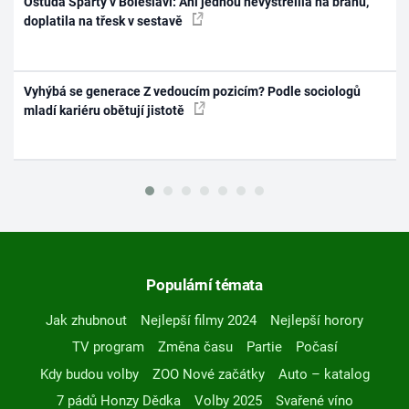
Ostuda Sparty v Boleslavi: Ani jednou nevystřelila na bránu,
doplatila na třesk v sestavě
Vyhýbá se generace Z vedoucím pozicím? Podle sociologů
mladí kariéru obětují jistotě
Populární témata
Jak zhubnout
Nejlepší filmy 2024
Nejlepší horory
TV program
Změna času
Partie
Počasí
Kdy budou volby
ZOO Nové začátky
Auto – katalog
7 pádů Honzy Dědka
Volby 2025
Svařené víno