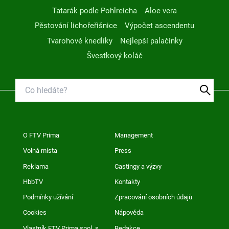
Tatarák podle Pohlreicha
Aloe vera
Pěstování lichořeřišnice
Výpočet ascendentu
Tvarohové knedlíky
Nejlepší palačinky
Švestkový koláč
O FTV Prima
Management
Volná místa
Press
Reklama
Castingy a výzvy
HbbTV
Kontakty
Podmínky užívání
Zpracování osobních údajů
Cookies
Nápověda
Vlastník FTV Prima spol. s
Redakce