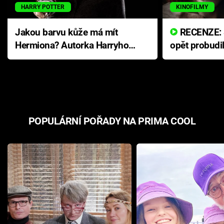
HARRY POTTER
KINOFILMY
Jakou barvu kůže má mít
RECENZE: Smrtelné zlo se
Hermiona? Autorka Harryho
opět probudi
Pottera přišla s ráznou
přichází s n
odpovědí
hororovou n
POPULÁRNÍ POŘADY NA PRIMA COOL