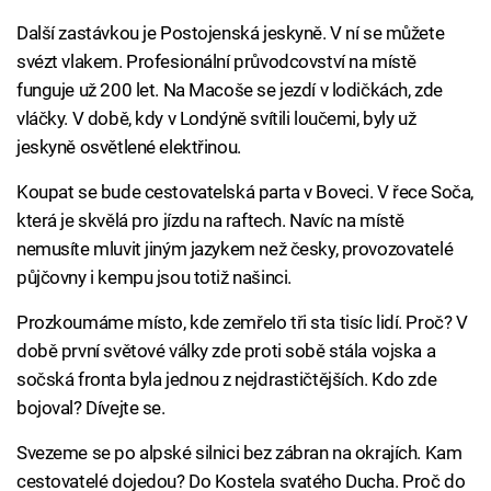
Další zastávkou je Postojenská jeskyně. V ní se můžete
svézt vlakem. Profesionální průvodcovství na místě
funguje už 200 let. Na Macoše se jezdí v lodičkách, zde
vláčky. V době, kdy v Londýně svítili loučemi, byly už
jeskyně osvětlené elektřinou.
Koupat se bude cestovatelská parta v Boveci. V řece Soča,
která je skvělá pro jízdu na raftech. Navíc na místě
nemusíte mluvit jiným jazykem než česky, provozovatelé
půjčovny i kempu jsou totiž našinci.
Prozkoumáme místo, kde zemřelo tři sta tisíc lidí. Proč? V
době první světové války zde proti sobě stála vojska a
sočská fronta byla jednou z nejdrastičtějších. Kdo zde
bojoval? Dívejte se.
Svezeme se po alpské silnici bez zábran na okrajích. Kam
cestovatelé dojedou? Do Kostela svatého Ducha. Proč do