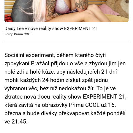
Cool Esport
Pořady
Daisy Lee v nové reality show EXPERIMENT 21
TV Program
Zdroj: Prima COOL
Sledujte prima+
Sociální experiment, během kterého čtyři
zpovykaní Pražáci přijdou o vše a zbydou jim jen
Přihlášení
holé zdi a holé kůže, aby následujících 21 dní
mohli každých 24 hodin získat zpět jednu
vybranou věc, bez níž nedokážou žít. To je ve
Sledujte nás
zkratce nová docu reality show EXPERIMENT 21,
která zavítá na obrazovky Prima COOL už 16.
března a bude diváky překvapovat každé pondělí
ve 21.45.