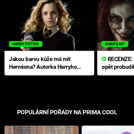
HARRY POTTER
KINOFILMY
Jakou barvu kůže má mít
RECENZE: Smrtelné zlo se
Hermiona? Autorka Harryho
opět probudi
Pottera přišla s ráznou
přichází s n
odpovědí
hororovou n
POPULÁRNÍ POŘADY NA PRIMA COOL