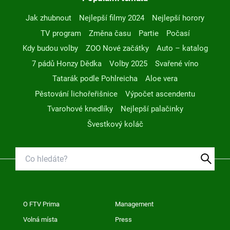
Jak zhubnout
Nejlepší filmy 2024
Nejlepší horory
TV program
Změna času
Partie
Počasí
Kdy budou volby
ZOO Nové začátky
Auto – katalog
7 pádů Honzy Dědka
Volby 2025
Svařené víno
Tatarák podle Pohlreicha
Aloe vera
Pěstování lichořeřišnice
Výpočet ascendentu
Tvarohové knedlíky
Nejlepší palačinky
Švestkový koláč
O FTV Prima
Management
Volná místa
Press