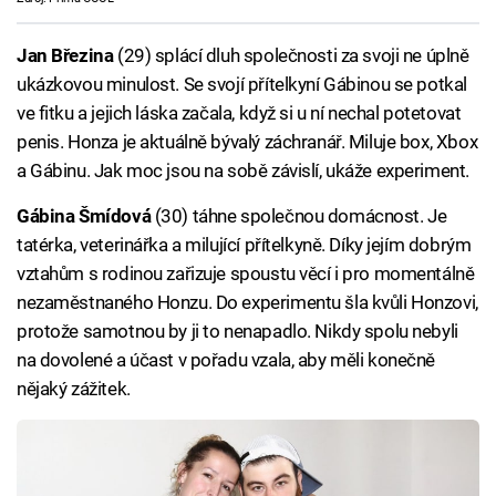
Jan Březina
(29) splácí dluh společnosti za svoji ne úplně
ukázkovou minulost. Se svojí přítelkyní Gábinou se potkal
ve fitku a jejich láska začala, když si u ní nechal potetovat
penis. Honza je aktuálně bývalý záchranář. Miluje box, Xbox
a Gábinu. Jak moc jsou na sobě závislí, ukáže experiment.
Gábina Šmídová
(30) táhne společnou domácnost. Je
tatérka, veterinářka a milující přítelkyně. Díky jejím dobrým
vztahům s rodinou zařizuje spoustu věcí i pro momentálně
nezaměstnaného Honzu. Do experimentu šla kvůli Honzovi,
protože samotnou by ji to nenapadlo. Nikdy spolu nebyli
na dovolené a účast v pořadu vzala, aby měli konečně
nějaký zážitek.