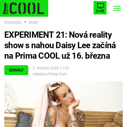
ŽIVĚ
Prima COOL
■
Seriály
STARHOUSE
BUFFY, PŘEMOŽITELKA UPÍRŮ
Trendy:
EXPERIMENT 21: Nová reality
ESCAPE
PLNEJ KOTEL
AVENGERS 5
show s nahou Daisy Lee začíná
na Prima COOL už 16. března
2. března 2020 17:01
SERIÁLY
redakce Prima Cool
Témata
Filmy
Seriály
Hry