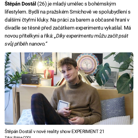
Štěpán Dostál
(26) je mladý umělec s bohémským
lifestylem. Bydlí na pražském Smíchově ve spolubydlení s
dalšími čtyřmi kluky. Na práci za barem a občasné hraní v
divadle se těsně před začátkem experimentu vykašlal. Má
novou přítelkyni a říká:
„Díky experimentu můžu začít psát
svůj příběh nanovo.“
Štěpán Dostál v nové reality show EXPERIMENT 21
Zdroj: Prima COOL