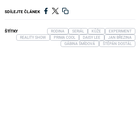
SDÍLEJTE ČLÁNEK
ŠTÍTKY
RODINA
SERIÁL
KŮŽE
EXPERIMENT
REALITY SHOW
PRIMA COOL
DAISY LEE
JAN BŘEZINA
GÁBINA ŠMÍDOVÁ
ŠTĚPÁN DOSTÁL