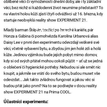
oblíbené věci či vymoženosti dnešní doby, ale i ty základní
věci, bez nichž si každodenní život neumíme představit? To
na vlastní holou kůži zjistí čtyři odvážlivci už 16. března, kdy
startuje neobvyklá reality show EXPERIMENT 21.
Mladý barman Štěpán, toužící po herecké kariéře, pár
Failed to fetch
Honza a Gábina či pornohvězda Karolína Urbanová alias
Daisy Lee v první den experimentu odevzdají veškeré své
věci, včetně vybavení bytu, a zbydou jim jen holé zdi a holá
kůže. Jedinou výjimkou bude jejich pobyt mimo domov,
kdy si od svých přátel mohou cokoli půjčit – ať už se jedná
o oblečení či hygienické potřeby. Nebudou si ale smět nic
koupit, a jakmile se vrátí do svého bytu, budou muset vše
odevzdat… Jak takto zvládnou fungovat a jakou věc si
budou přát jako první? Na to se podívejte v docu reality
show EXPERIMENT 21 na Prima COOL.
Účastníci experimentu: