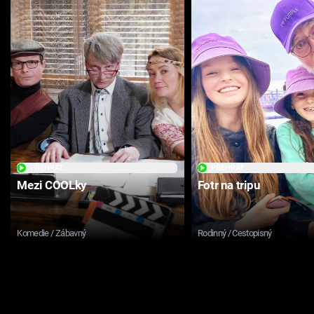
PŘEHRÁT
PŘEHRÁT
Mezi COOLky
Fotr na tripu
Komedie / Zábavný
Rodinný / Cestopisný