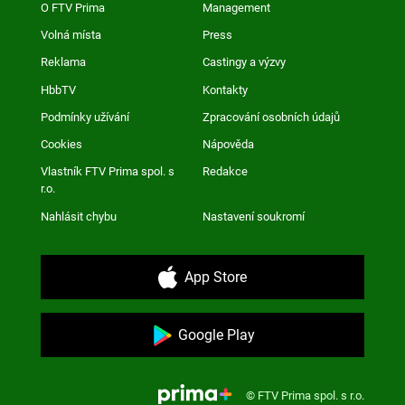
O FTV Prima
Management
Volná místa
Press
Reklama
Castingy a výzvy
HbbTV
Kontakty
Podmínky užívání
Zpracování osobních údajů
Cookies
Nápověda
Vlastník FTV Prima spol. s
Redakce
r.o.
Nahlásit chybu
Nastavení soukromí
App Store
Google Play
© FTV Prima spol. s r.o.