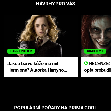
NÁVRHY PRO VÁS
HARRY POTTER
KINOFILMY
Jakou barvu kůže má mít
RECENZE: Smrtelné zlo se
Hermiona? Autorka Harryho
opět probudi
Pottera přišla s ráznou
přichází s n
odpovědí
hororovou n
POPULÁRNÍ POŘADY NA PRIMA COOL