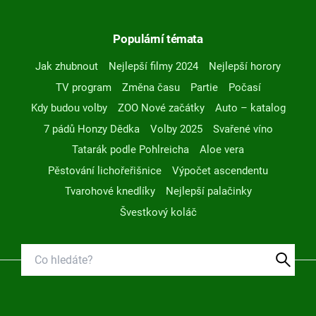
Populární témata
Jak zhubnout
Nejlepší filmy 2024
Nejlepší horory
TV program
Změna času
Partie
Počasí
Kdy budou volby
ZOO Nové začátky
Auto – katalog
7 pádů Honzy Dědka
Volby 2025
Svařené víno
Tatarák podle Pohlreicha
Aloe vera
Pěstování lichořeřišnice
Výpočet ascendentu
Tvarohové knedlíky
Nejlepší palačinky
Švestkový koláč