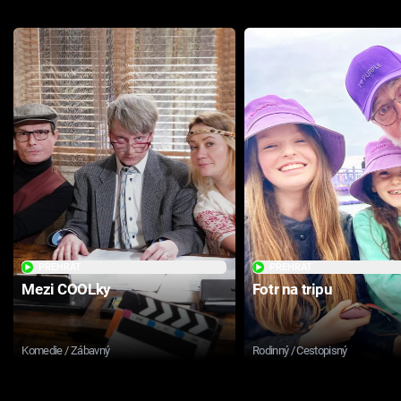
PŘEHRÁT
PŘEHRÁT
Mezi COOLky
Fotr na tripu
Komedie / Zábavný
Rodinný / Cestopisný