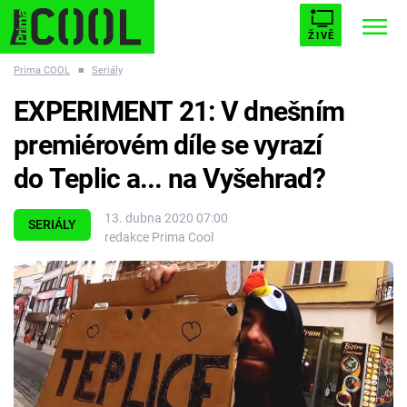
ŽIVĚ
Prima COOL
■
Seriály
STARHOUSE
BUFFY, PŘEMOŽITELKA UPÍRŮ
Trendy:
EXPERIMENT 21: V dnešním
ESCAPE
PLNEJ KOTEL
AVENGERS 5
premiérovém díle se vyrazí
do Teplic a... na Vyšehrad?
13. dubna 2020 07:00
SERIÁLY
redakce Prima Cool
Témata
Filmy
Seriály
Hry