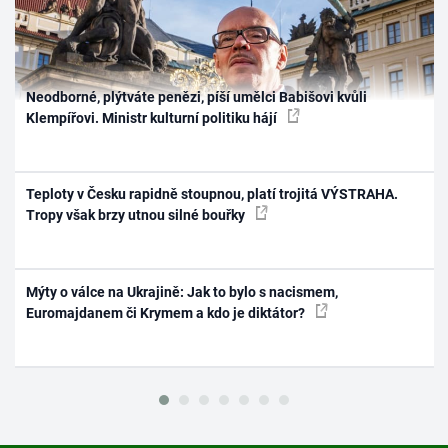
Neodborné, plýtváte penězi, píší umělci Babišovi kvůli
Klempířovi. Ministr kulturní politiku hájí
Teploty v Česku rapidně stoupnou, platí trojitá VÝSTRAHA.
Tropy však brzy utnou silné bouřky
Mýty o válce na Ukrajině: Jak to bylo s nacismem,
Euromajdanem či Krymem a kdo je diktátor?