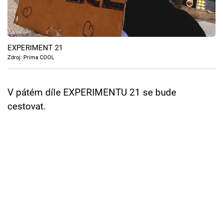
Cool Esport
Pořady
EXPERIMENT 21
TV Program
Zdroj: Prima COOL
Sledujte prima+
V pátém díle EXPERIMENTU 21 se bude
cestovat.
Přihlášení
Sledujte nás