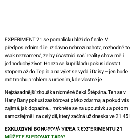
EXPERIMENT 21 se pomaličku blíží do finále. V
předposledním díle už dávno nehrozí nahota, rozhodně to
však neznamená, že by účastníci naší reality show měli
jednoduchý život. Honza se kupříkladu pokusí dostat
stopem až do Teplic a na výlet se vydá i Daisy – jen bude
mít trochu problém s určením, kde vlastně je.
Nejzásadnější zkouška nicméně čeká Štěpána. Ten se v
Hany Bany pokusí zaskórovat pivko zdarma, a pokud vás
zajímá, jak dopadne... mrkněte se na upoutávku a potom
samozřejmě i na celý díl, který začíná už dneska ve 21.45!
EXKLUZIVNÍ BONUSOVÁ VIDEA K EXPERIMENTU 21
Failed to fetch
MŮŽETE SLEDOVAT TADY!