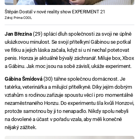
Štěpán Dostál v nové reality show EXPERIMENT 21
Zdroj: Prima COOL
Jan Březina
(29) splácí dluh společnosti za svoji ne úplně
ukázkovou minulost. Se svojí přítelkyní Gábinou se potkal
ve fitku a jejich láska začala, když si u ní nechal potetovat
penis. Honza je aktuálně bývalý záchranář. Miluje box, Xbox
a Gábinu. Jak moc jsou na sobě závislí, ukáže experiment.
Gábina Šmídová
(30) táhne společnou domácnost. Je
tatérka, veterinářka a milující přítelkyně. Díky jejím dobrým
vztahům s rodinou zařizuje spoustu věcí i pro momentálně
nezaměstnaného Honzu. Do experimentu šla kvůli Honzovi,
protože samotnou by ji to nenapadlo. Nikdy spolu nebyli
na dovolené a účast v pořadu vzala, aby měli konečně
nějaký zážitek.