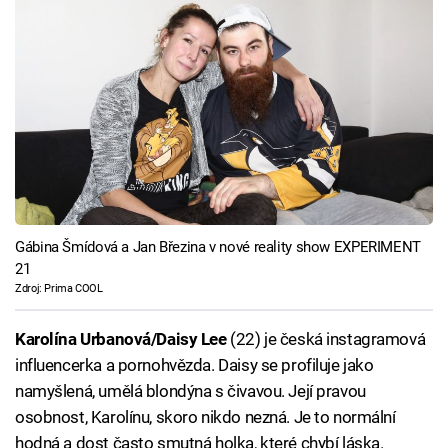
Gábina Šmídová a Jan Březina v nové reality show EXPERIMENT
21
Zdroj: Prima COOL
Karolína Urbanová/Daisy Lee
(22) je česká instagramová
influencerka a pornohvězda. Daisy se profiluje jako
namyšlená, umělá blondýna s čivavou. Její pravou
osobnost, Karolínu, skoro nikdo nezná. Je to normální
hodná a dost často smutná holka, které chybí láska.