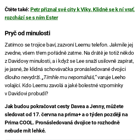
Čtěte také:
Petr přiznal své city k Viky. Klidně se k ní vrať,
rozchází se s ním Ester
Pryč od minulosti
Zatímco se trojice baví, zazvoní Leemu telefon. Jakmile jej
zvedne, všem třem pořádně zatrne. Na drátě je totiž někdo
z Davidovy minulosti, a i když se Lee snaží usilovně zapírat,
je jasné, že klidná schovávačka pronásledované dvojici
dlouho nevydrží.
„Tímhle mu nepomáháš,“
varuje Leeho
volající. Kdo Leemu zavolá a jaké bolestné vzpomínky
v Davidovi probudí?
Jak budou pokračovat cesty Davea a Jenny, můžete
sledovat od 17. června na prima+ a o týden později na
Prima COOL. Pronásledovaná dvojice to rozhodně
nebude mít lehké.