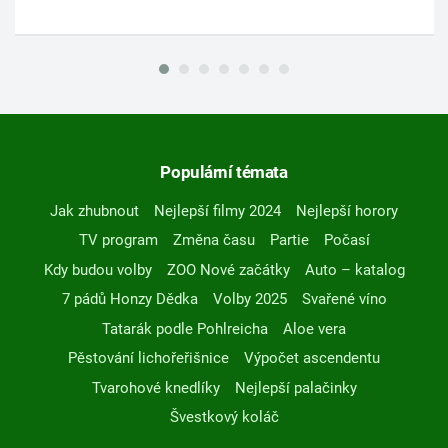
Populární témata
Jak zhubnout
Nejlepší filmy 2024
Nejlepší horory
TV program
Změna času
Partie
Počasí
Kdy budou volby
ZOO Nové začátky
Auto – katalog
7 pádů Honzy Dědka
Volby 2025
Svařené víno
Tatarák podle Pohlreicha
Aloe vera
Pěstování lichořeřišnice
Výpočet ascendentu
Tvarohové knedlíky
Nejlepší palačinky
Švestkový koláč