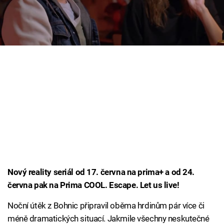
Cool Esport
Pořady
TV Program
Sledujte prima+
Přihlášení
Sledujte nás
Nový reality seriál od 17. června na prima+ a od 24.
června pak na Prima COOL. Escape. Let us live!
Noční útěk z Bohnic připravil oběma hrdinům pár více či
méně dramatických situací. Jakmile všechny neskutečné