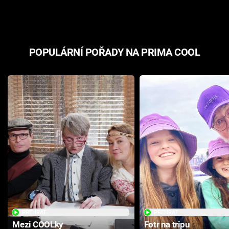
odpovědí
hororovou n
POPULÁRNÍ POŘADY NA PRIMA COOL
PŘEHRÁT
PŘEHRÁT
Mezi COOLky
Fotr na tripu