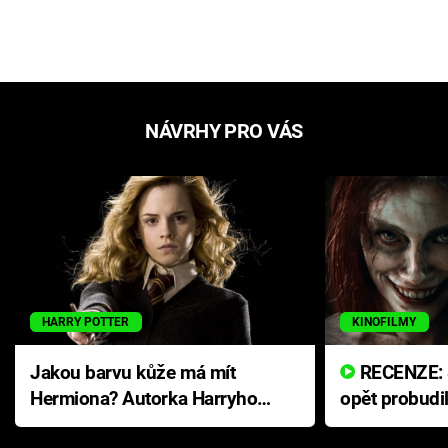
NÁVRHY PRO VÁS
HARRY POTTER
KINOFILMY
Jakou barvu kůže má mít
RECENZE: Smrtelné zlo se
Hermiona? Autorka Harryho
opět probudi
Pottera přišla s ráznou
přichází s n