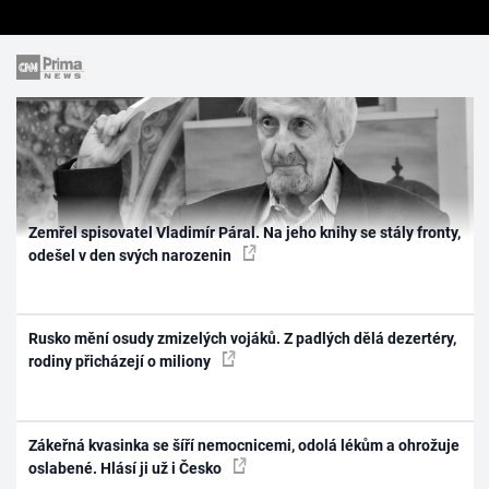
Zemřel spisovatel Vladimír Páral. Na jeho knihy se stály fronty,
odešel v den svých narozenin
Rusko mění osudy zmizelých vojáků. Z padlých dělá dezertéry,
rodiny přicházejí o miliony
Zákeřná kvasinka se šíří nemocnicemi, odolá lékům a ohrožuje
oslabené. Hlásí ji už i Česko