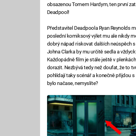
obsazenou Tomem Hardym, ten první zatí
Deadpool!
Představitel Deadpoola Ryan Reynolds má 
poslední komiksový výlet mu ale nikdy moc 
dobrý nápad riskovat dalších neúspěch s
Johna Clarka by mu určitě sedla a vždycky
Každopádně film je stále ještě v plenkách 
dorazit. Nezbývá tedy než doufat, že to t
pohlídají taky scénář a konečně přijdou s
bylo načase, nemyslíte?