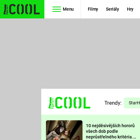
Menu
Filmy
Seriály
Hry
Seriály
Filmy
SIMPSONOVI
STAR WARS
HVĚZDNÁ
AVENGERS
BRÁNA
RYCHLE A
TEORIE
ZBĚSILE 10
Trendy:
VELKÉHO
Star
PREDÁTOR
TŘESKU
10 nejděsivějších hororů
FUTURAMA
všech dob podle
neprůstřelného kritéria.