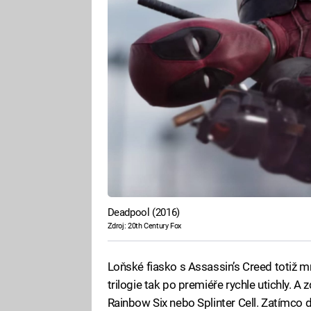
Deadpool (2016)
Zdroj: 20th Century Fox
Loňské fiasko s Assassin’s Creed totiž mr
trilogie tak po premiéře rychle utichly. A 
Rainbow Six nebo Splinter Cell. Zatímco d