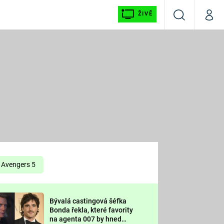
ŽIVĚ
Vyhledávání
Můj p
Prima+
É
CNN Prima NEWS
E
Prima FRESH
ŠÍ
Prima LIVING
E
Prima Ženy
Avengers 5
Prima LAJK
Bývalá castingová šéfka
OOL
Bonda řekla, které favority
Sledujte nás
na agenta 007 by hned