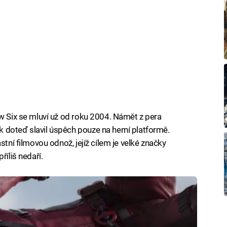
ow Six se mluví už od roku 2004. Námět z pera
 doteď slavil úspěch pouze na herní platformě.
stní filmovou odnož, jejíž cílem je velké značky
říliš nedaří.