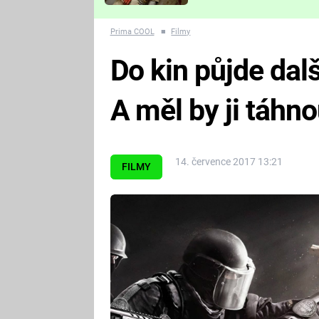
Které děsivé pecky vám
nejvíc zvednou tep?
Prima COOL
■
Filmy
Do kin půjde dalš
A měl by ji táhn
14. července 2017 13:21
FILMY