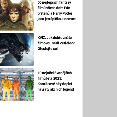
50 nejlepších fantasy
filmů všech dob: Pán
prstenů a Harry Potter
jsou jen špičkou ledovce
KVÍZ: Jak dobře znáte
filmovou sérii Vetřelec?
Otestujte se!
10 nejočekávanějších
filmů léta 2023:
Komiksové hity doplní
návraty akčních legend