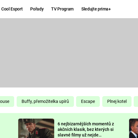
Cool Esport
Pořady
TV Program
Sledujte prima+
Hry
Zábava
MAFIA
ZÁBAVN
GALERI
GTA 6
NEJLEP
KINGDOM
KOMEDI
COME:
DELIVERANCE
CHUCK
House
Buffy, přemožitelka upírů
Escape
Plnej kotel
NORRIS
ESPORT
6 nejbizarnějších momentů z
DEADP
akčních klasik, bez kterých si
slavné filmy už nejde