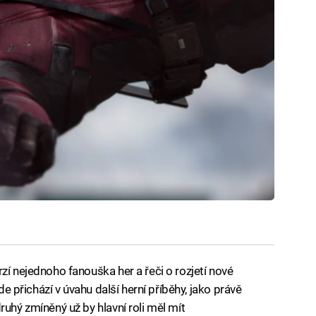
zí nejednoho fanouška her a řeči o rozjetí nové
zde přichází v úvahu další herní příběhy, jako právě
ruhý zmíněný už by hlavní roli měl mít