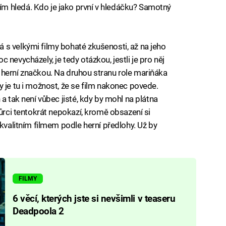
m hledá. Kdo je jako první v hledáčku? Samotný
s velkými filmy bohaté zkušenosti, až na jeho
nevycházely, je tedy otázkou, jestli je pro něj
 herní značkou. Na druhou stranu role mariňáka
 je tu i možnost, že se film nakonec povede.
a tak není vůbec jisté, kdy by mohl na plátna
vůrci tentokrát nepokazí, kromě obsazení si
 kvalitním filmem podle herní předlohy. Už by
FILMY
6 věcí, kterých jste si nevšimli v teaseru
Deadpoola 2