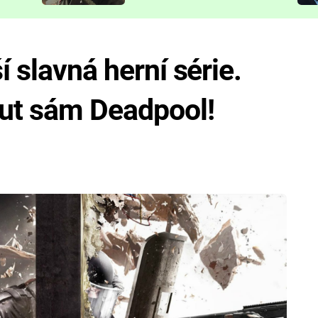
představit
í slavná herní série.
out sám Deadpool!