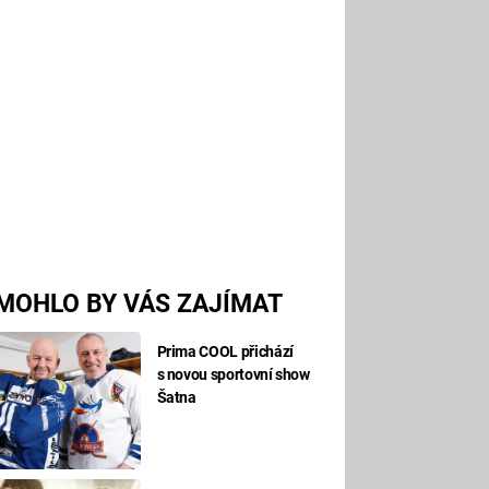
MOHLO BY VÁS ZAJÍMAT
Prima COOL přichází
s novou sportovní show
Šatna