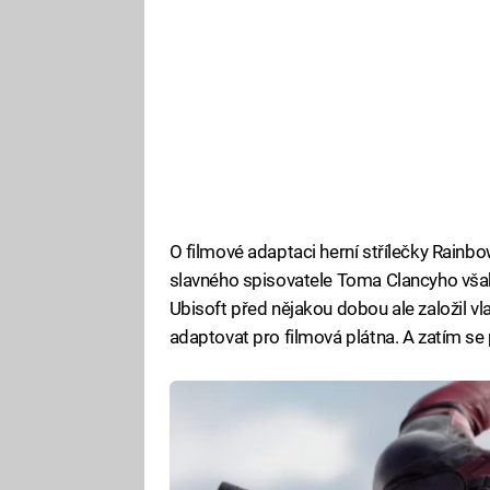
O filmové adaptaci herní střílečky Rainb
slavného spisovatele Toma Clancyho však
Ubisoft před nějakou dobou ale založil vla
adaptovat pro filmová plátna. A zatím se p