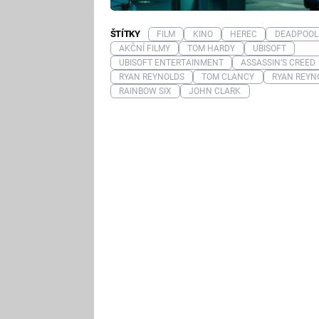
ŠTÍTKY
FILM
KINO
HEREC
DEADPOOL
AKČNÍ FILMY
TOM HARDY
UBISOFT
UBISOFT ENTERTAINMENT
ASSASSIN'S CREED
RYAN REYNOLDS
TOM CLANCY
RYAN REYN
RAINBOW SIX
JOHN CLARK