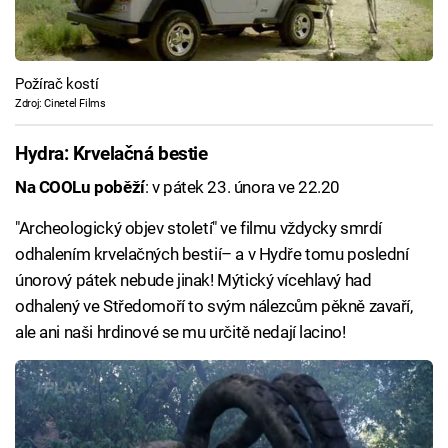
Požírač kostí
Zdroj: Cinetel Films
Hydra: Krvelačná bestie
Na COOLu poběží
: v pátek 23. února ve 22.20
"Archeologický objev století" ve filmu vždycky smrdí
odhalením krvelačných bestií– a v Hydře tomu poslední
únorový pátek nebude jinak! Mýtický vícehlavý had
odhalený ve Středomoří to svým nálezcům pěkně zavaří,
ale ani naši hrdinové se mu určitě nedají lacino!