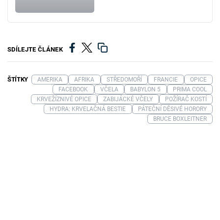
SDÍLEJTE ČLÁNEK
ŠTÍTKY
AMERIKA
AFRIKA
STŘEDOMOŘÍ
FRANCIE
OPICE
FACEBOOK
VČELA
BABYLON 5
PRIMA COOL
KRVEŽÍZNIVÉ OPICE
ZABIJÁCKÉ VČELY
POŽÍRAČ KOSTÍ
HYDRA: KRVELAČNÁ BESTIE
PÁTEČNÍ DĚSIVÉ HORORY
BRUCE BOXLEITNER