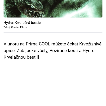
Cool Esport
Pořady
Hydra: Krvelačná bestie
TV Program
Zdroj: Cinetel Films
Sledujte prima+
V únoru na Prima COOL můžete čekat Krvežíznivé
opice, Zabijácké včely, Požírače kostí a Hydru:
Přihlášení
Krvelačnou bestii!
Sledujte nás