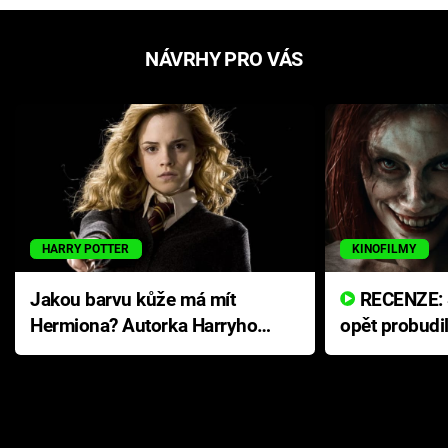
NÁVRHY PRO VÁS
HARRY POTTER
KINOFILMY
Jakou barvu kůže má mít
RECENZE: Smrtelné zlo se
Hermiona? Autorka Harryho
opět probudi
Pottera přišla s ráznou
přichází s n
odpovědí
hororovou n