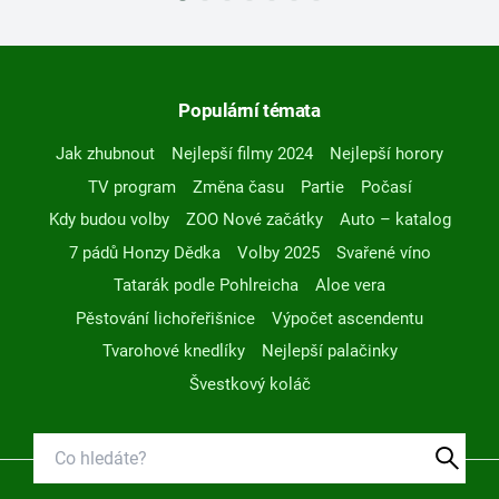
Populární témata
Jak zhubnout
Nejlepší filmy 2024
Nejlepší horory
TV program
Změna času
Partie
Počasí
Kdy budou volby
ZOO Nové začátky
Auto – katalog
7 pádů Honzy Dědka
Volby 2025
Svařené víno
Tatarák podle Pohlreicha
Aloe vera
Pěstování lichořeřišnice
Výpočet ascendentu
Tvarohové knedlíky
Nejlepší palačinky
Švestkový koláč