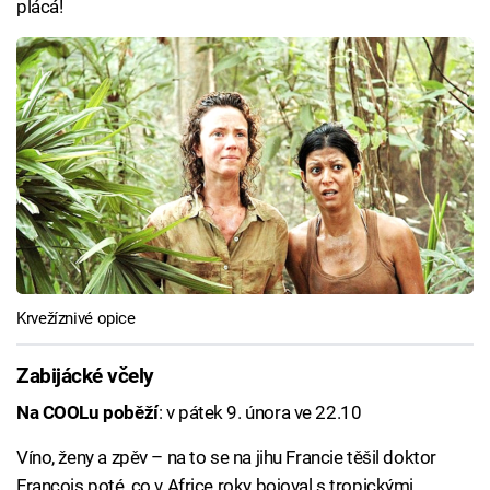
plácá!
Krvežíznivé opice
Zabijácké včely
Na COOLu poběží
: v pátek 9. února ve 22.10
Víno, ženy a zpěv – na to se na jihu Francie těšil doktor
Francois poté, co v Africe roky bojoval s tropickými