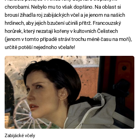
chorobami. Nebylo mu to však dopřáno. Na oblast si
brousí žihadla roj zabijáckých včel a je jenom na našich
hrdinech, aby jejich bzučení učinili přítrž. Francouzský
horůrek, který nezatají kořeny v kultovních Čelistech
(jenom v tomto případě stráví trochu méně času na moři),
určitě potěší nejednoho včelaře!
Zabijácké včely