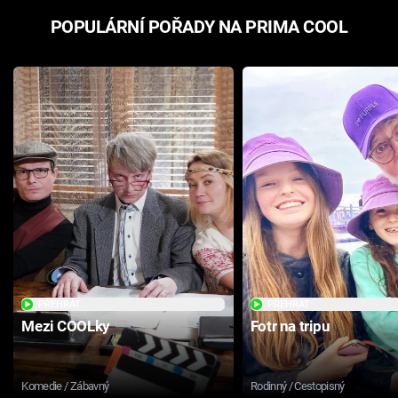
POPULÁRNÍ POŘADY NA PRIMA COOL
PŘEHRÁT
PŘEHRÁT
Mezi COOLky
Fotr na tripu
Komedie / Zábavný
Rodinný / Cestopisný