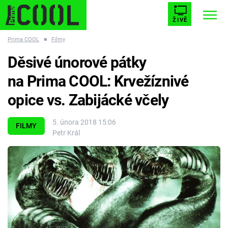
ŽIVĚ
Prima COOL
■
Filmy
STARHOUSE
BUFFY, PŘEMOŽITELKA UPÍRŮ
Trendy:
Děsivé únorové pátky
ESCAPE
PLNEJ KOTEL
AVENGERS 5
na Prima COOL: Krvežíznivé
opice vs. Zabijácké včely
5. února 2018 15:06
FILMY
Petr Král
Témata
Filmy
Seriály
Hry