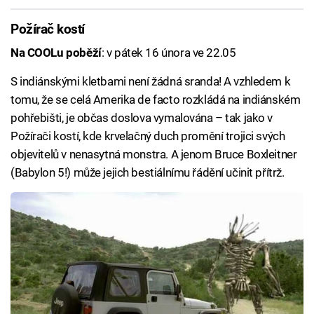
Požírač kostí
Na COOLu poběží
: v pátek 16 února ve 22.05
S indiánskými kletbami není žádná sranda! A vzhledem k
tomu, že se celá Amerika de facto rozkládá na indiánském
pohřebišti, je občas doslova vymalována – tak jako v
Požírači kostí, kde krvelačný duch promění trojici svých
objevitelů v nenasytná monstra. A jenom Bruce Boxleitner
(Babylon 5!) může jejich bestiálnímu řádění učinit přítrž.