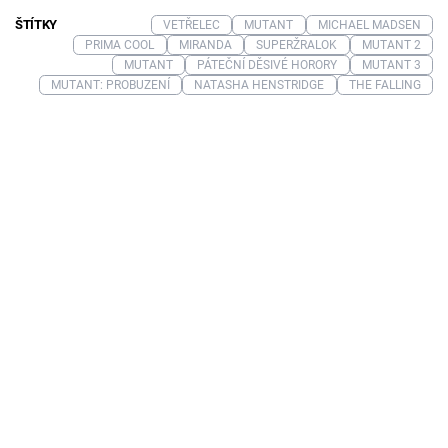
ŠTÍTKY
VETŘELEC
MUTANT
MICHAEL MADSEN
PRIMA COOL
MIRANDA
SUPERŽRALOK
MUTANT 2
MUTANT
PÁTEČNÍ DĚSIVÉ HORORY
MUTANT 3
MUTANT: PROBUZENÍ
NATASHA HENSTRIDGE
THE FALLING