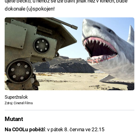
ujeté béčko, u něhož se lze bavit jinak než v kinech, bude
dokonale (u)spokojen!
Superžralok
Zdroj: Cinetel Films
Mutant
Na COOLu poběží
: v pátek 8. června ve 22.15