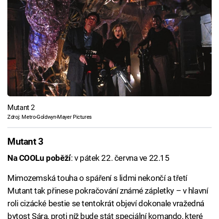
Mutant 2
Zdroj: Metro-Goldwyn-Mayer Pictures
Mutant 3
Na COOLu poběží
: v pátek 22. června ve 22.15
Mimozemská touha o spáření s lidmi nekončí a třetí
Mutant tak přinese pokračování známé zápletky – v hlavní
roli cizácké bestie se tentokrát objeví dokonale vražedná
bytost Sára, proti níž bude stát speciální komando, které