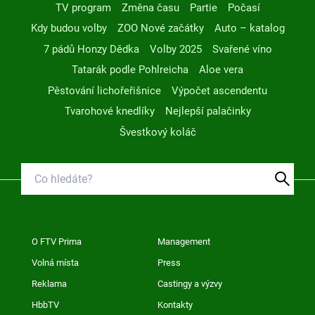
TV program
Změna času
Partie
Počasí
Kdy budou volby
ZOO Nové začátky
Auto – katalog
7 pádů Honzy Dědka
Volby 2025
Svařené víno
Tatarák podle Pohlreicha
Aloe vera
Pěstování lichořeřišnice
Výpočet ascendentu
Tvarohové knedlíky
Nejlepší palačinky
Švestkový koláč
O FTV Prima
Management
Volná místa
Press
Reklama
Castingy a výzvy
HbbTV
Kontakty