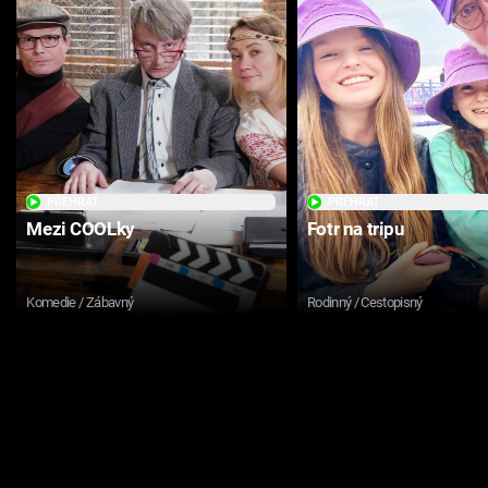
PŘEHRÁT
PŘEHRÁT
Mezi COOLky
Fotr na tripu
Komedie / Zábavný
Rodinný / Cestopisný