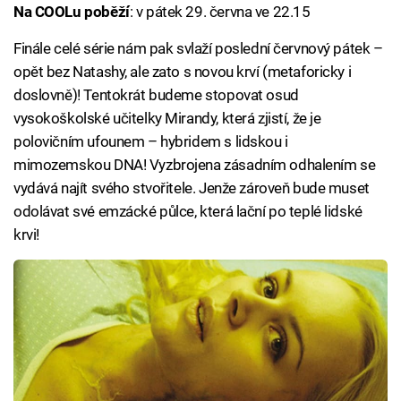
Na COOLu poběží
: v pátek 29. června ve 22.15
Finále celé série nám pak svlaží poslední červnový pátek –
opět bez Natashy, ale zato s novou krví (metaforicky i
doslovně)! Tentokrát budeme stopovat osud
vysokoškolské učitelky Mirandy, která zjistí, že je
polovičním ufounem – hybridem s lidskou i
mimozemskou DNA! Vyzbrojena zásadním odhalením se
vydává najít svého stvořitele. Jenže zároveň bude muset
odolávat své emzácké půlce, která lační po teplé lidské
krvi!