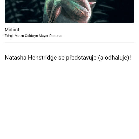
Cool Esport
Pořady
Mutant
TV Program
Zdroj: Metro-Goldwyn-Mayer Pictures
Sledujte prima+
Natasha Henstridge se představuje (a odhaluje)!
Přihlášení
Sledujte nás