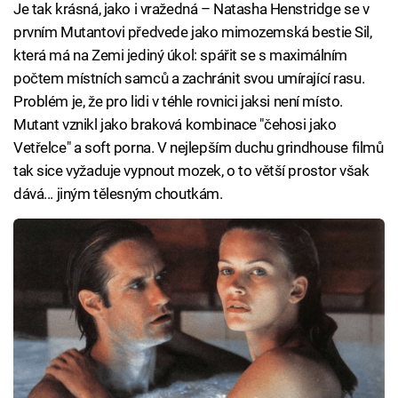
Je tak krásná, jako i vražedná – Natasha Henstridge se v
prvním Mutantovi předvede jako mimozemská bestie Sil,
která má na Zemi jediný úkol: spářit se s maximálním
počtem místních samců a zachránit svou umírající rasu.
Problém je, že pro lidi v téhle rovnici jaksi není místo.
Mutant vznikl jako braková kombinace "čehosi jako
Vetřelce" a soft porna. V nejlepším duchu grindhouse filmů
tak sice vyžaduje vypnout mozek, o to větší prostor však
dává... jiným tělesným choutkám.