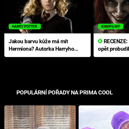
HARRY POTTER
KINOFILMY
Jakou barvu kůže má mít
RECENZE: Smrtelné zlo se
Hermiona? Autorka Harryho
opět probudi
Pottera přišla s ráznou
přichází s n
odpovědí
hororovou n
POPULÁRNÍ POŘADY NA PRIMA COOL