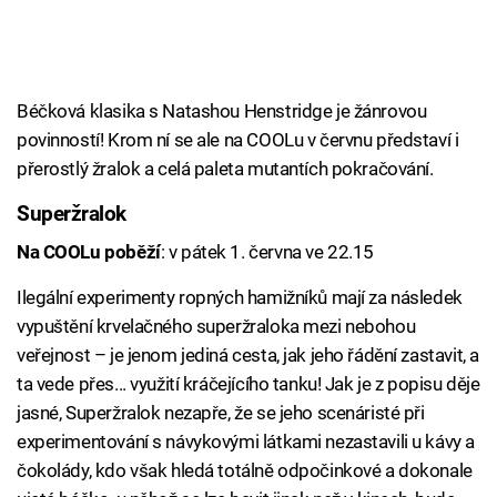
Béčková klasika s Natashou Henstridge je žánrovou
povinností! Krom ní se ale na COOLu v červnu představí i
přerostlý žralok a celá paleta mutantích pokračování.
Superžralok
Na COOLu poběží
: v pátek 1. června ve 22.15
Ilegální experimenty ropných hamižníků mají za následek
vypuštění krvelačného superžraloka mezi nebohou
veřejnost – je jenom jediná cesta, jak jeho řádění zastavit, a
ta vede přes... využití kráčejícího tanku! Jak je z popisu děje
jasné, Superžralok nezapře, že se jeho scenáristé při
experimentování s návykovými látkami nezastavili u kávy a
čokolády, kdo však hledá totálně odpočinkové a dokonale