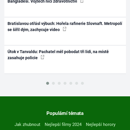
Bangladéši. Vojtěch ničí zdravotnictví
Bratislavou otřásl výbuch: Hořela rafinerie Slovnaft. Metropolí
se šířil dým, zachycuje video
Útok v Tanvaldu: Pachatel měl pobodat tři lidi, na místě
zasahuje policie
Populární témata
Jak zhubnout
Nejlepší filmy 2024
Nejlepší horory