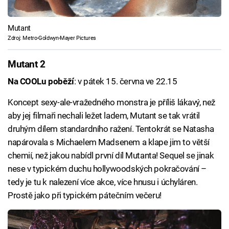
Mutant
Zdroj: Metro-Goldwyn-Mayer Pictures
Mutant 2
Na COOLu poběží
: v pátek 15. června ve 22.15
Koncept sexy-ale-vražedného monstra je příliš lákavý, než
aby jej filmaři nechali ležet ladem, Mutant se tak vrátil
druhým dílem standardního ražení. Tentokrát se Natasha
napárovala s Michaelem Madsenem a klape jim to větší
chemií, než jakou nabídl první díl Mutanta! Sequel se jinak
nese v typickém duchu hollywoodských pokračování –
tedy je tu k nalezení více akce, více hnusu i úchyláren.
Prostě jako při typickém pátečním večeru!