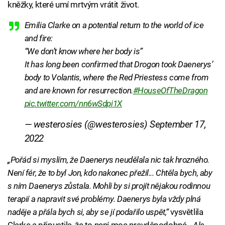
kněžky, které umí mrtvým vrátit život.
Emilia Clarke on a potential return to the world of ice
and fire:
“We don’t know where her body is”
It has long been confirmed that Drogon took Daenerys’
body to Volantis, where the Red Priestess come from
and are known for resurrection.
#HouseOfTheDragon
pic.twitter.com/nn6wSdpi1X
— westerosies (@westerosies)
September 17,
2022
„Pořád si myslím, že Daenerys neudělala nic tak hrozného.
Není fér, že to byl Jon, kdo nakonec přežil... Chtěla bych, aby
s ním Daenerys zůstala. Mohli by si projít nějakou rodinnou
terapií a napravit své problémy. Daenerys byla vždy plná
naděje a přála bych si, aby se jí podařilo uspět,“
vysvětlila