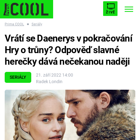
ŽIVĚ
Prima COOL
■
Seriály
STARHOUSE
BUFFY, PŘEMOŽITELKA UPÍRŮ
Trendy:
Vrátí se Daenerys v pokračování
ESCAPE
PLNEJ KOTEL
AVENGERS 5
Hry o trůny? Odpověď slavné
herečky dává nečekanou naději
21. září 2022 14:00
SERIÁLY
Radek Londin
Témata
Filmy
Seriály
Hry