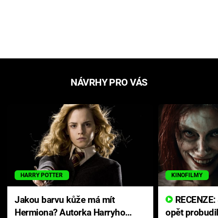
NÁVRHY PRO VÁS
HARRY POTTER
KINOFILMY
Jakou barvu kůže má mít
RECENZE: Smrtelné zlo se
Hermiona? Autorka Harryho
opět probudi