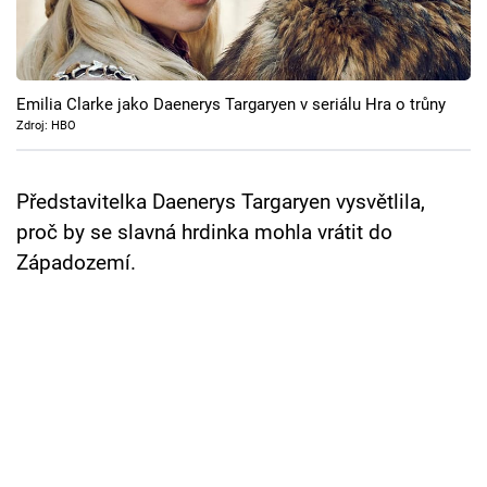
Cool Esport
Pořady
Emilia Clarke jako Daenerys Targaryen v seriálu Hra o trůny
TV Program
Zdroj: HBO
Sledujte prima+
Představitelka Daenerys Targaryen vysvětlila,
proč by se slavná hrdinka mohla vrátit do
Přihlášení
Západozemí.
Sledujte nás