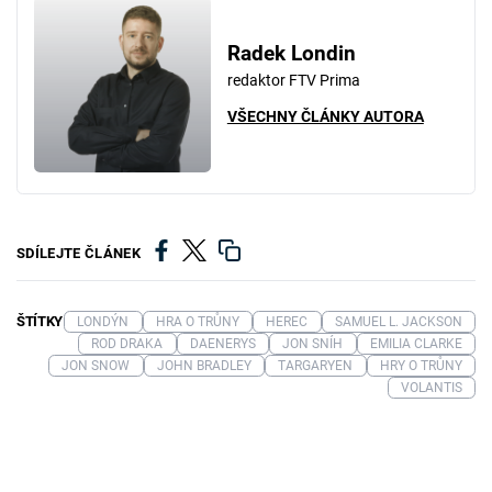
Radek Londin
redaktor FTV Prima
VŠECHNY ČLÁNKY AUTORA
SDÍLEJTE ČLÁNEK
ŠTÍTKY
LONDÝN
HRA O TRŮNY
HEREC
SAMUEL L. JACKSON
ROD DRAKA
DAENERYS
JON SNÍH
EMILIA CLARKE
JON SNOW
JOHN BRADLEY
TARGARYEN
HRY O TRŮNY
VOLANTIS