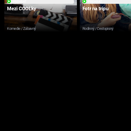
PŘEHRÁT
PŘEHRÁT
Mezi COOLky
Fotr na tripu
Komedie / Zábavný
Rodinný / Cestopisný