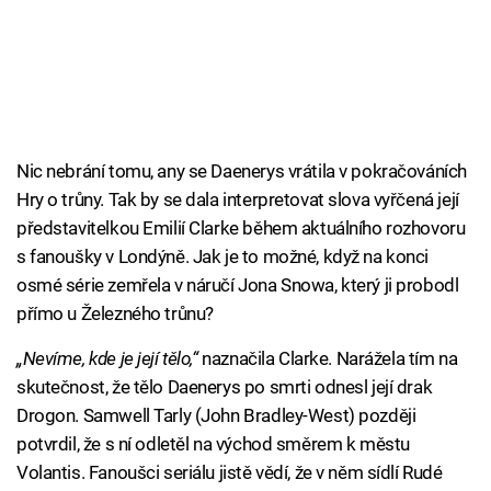
Nic nebrání tomu, any se Daenerys vrátila v pokračováních
Hry o trůny. Tak by se dala interpretovat slova vyřčená její
představitelkou Emilií Clarke během aktuálního rozhovoru
s fanoušky v Londýně. Jak je to možné, když na konci
osmé série zemřela v náručí Jona Snowa, který ji probodl
přímo u Železného trůnu?
„Nevíme, kde je její tělo,“
naznačila Clarke. Narážela tím na
skutečnost, že tělo Daenerys po smrti odnesl její drak
Drogon. Samwell Tarly (John Bradley-West) později
potvrdil, že s ní odletěl na východ směrem k městu
Volantis. Fanoušci seriálu jistě vědí, že v něm sídlí Rudé