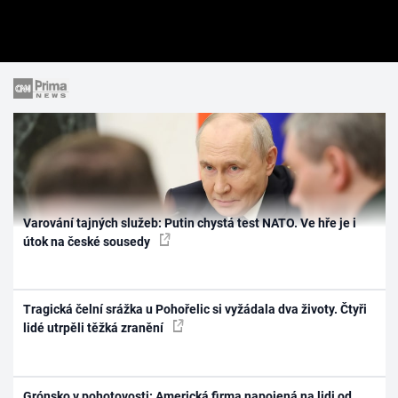
Varování tajných služeb: Putin chystá test NATO. Ve hře je i
útok na české sousedy
Tragická čelní srážka u Pohořelic si vyžádala dva životy. Čtyři
lidé utrpěli těžká zranění
Grónsko v pohotovosti: Americká firma napojená na lidi od