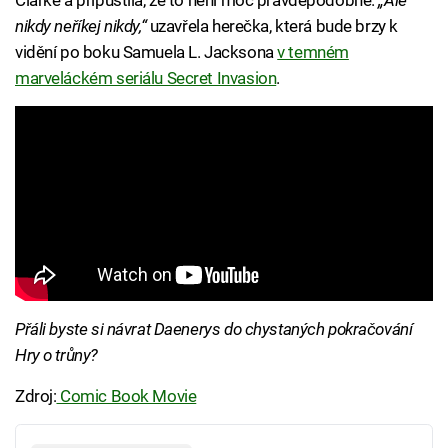
Clarke a připustila, že to není moc pravděpodobné.
„Ale
nikdy neříkej nikdy,“
uzavřela herečka, která bude brzy k
vidění po boku Samuela L. Jacksona
v temném
marveláckém seriálu Secret Invasion
.
Přáli byste si návrat Daenerys do chystaných pokračování
Hry o trůny?
Zdroj:
Comic Book Movie