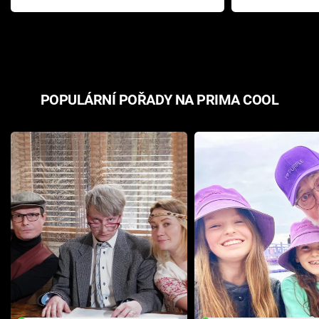
Pottera přišla s ráznou
přichází s n
odpovědí
hororovou n
POPULÁRNÍ POŘADY NA PRIMA COOL