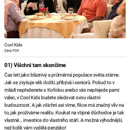
Cool Kids
Zdroj: FOX
01) Všichni tam skončíme
Čas letí jako bláznivý a průměrná populace světa stárne.
Jak se zvyšuje věk dožití, přibývá i seniorů. Pokud to v
mládí nepřeženete s Kofolou anebo vás nepřejede parní
válec, v Cool Kids budete sledovat svou vlastní
budoucnost. A jak všichni asi víme, fikce má značný vliv na
to, jak prožíváme realitu. Koukat na vtipné důchodce je tak
vlastně... investice do vlastního stáří. A možná výhodnější,
než kolik vám vydělá penzijko!