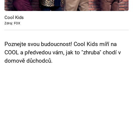
Cool Esport
Cool Kids
Pořady
Zdroj: FOX
TV Program
Poznejte svou budoucnost! Cool Kids míří na
Sledujte prima+
COOL a předvedou vám, jak to "zhruba" chodí v
domově důchodců.
Přihlášení
Sledujte nás