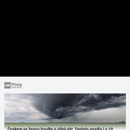
Českem se ženou bouřky a silný vítr. Teplota spadla i o 10