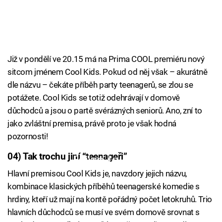
Již v pondělí ve 20.15 má na Prima COOL premiéru nový
sitcom jménem Cool Kids. Pokud od něj však – akurátně
dle názvu – čekáte příběh party teenagerů, se zlou se
potážete. Cool Kids se totiž odehrávají v domově
důchodců a jsou o partě svérázných seniorů. Ano, zní to
jako zvláštní premisa, právě proto je však hodná
pozornosti!
04) Tak trochu jiní “teenageři”
Failed to fetch
Hlavní premisou Cool Kids je, navzdory jejich názvu,
kombinace klasických příběhů teenagerské komedie s
hrdiny, kteří už mají na kontě pořádný počet letokruhů. Trio
hlavních důchodců se musí ve svém domově srovnat s