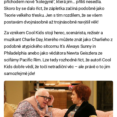
příchodem nové "kolegyně", která jim... příliš nesedla.
Skoro by se dalo říct, že zápletka začíná podobně jako
Teorie velkého třesku. Jen s tím rozdílem, že se všem
postavám dvojnásobně až trojnásobně navýšil věk!
Za vznikem Cool Kids stojí herec, scenárista, režisér a
muzikant Charlie Day, kterého můžete znát jako Charlieho z
podobně atypického sitcomu It's Always Sunny in
Philadelphia anebo jako vědátora Newta Geiszlera ze
scifárny Pacific Rim. Lze tedy rozhodně říct, že autoři Cool
Kids dobře vědí, že točí netradiční věc – ale právě o to jim
samozřejmě jde!