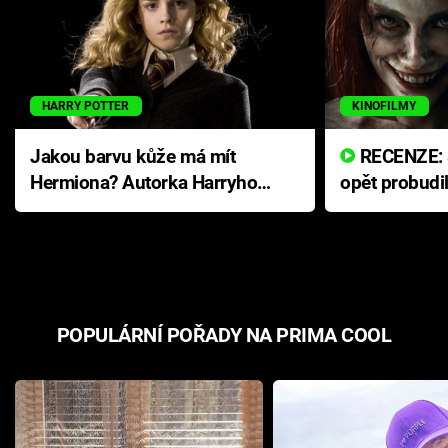
HARRY POTTER
KINOFILMY
Jakou barvu kůže má mít
RECENZE: Smrtelné zlo se
Hermiona? Autorka Harryho
opět probudi
Pottera přišla s ráznou
přichází s n
odpovědí
hororovou n
POPULÁRNÍ POŘADY NA PRIMA COOL