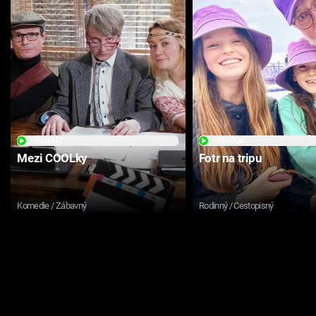
PŘEHRÁT
PŘEHRÁT
Mezi COOLky
Fotr na tripu
Komedie / Zábavný
Rodinný / Cestopisný