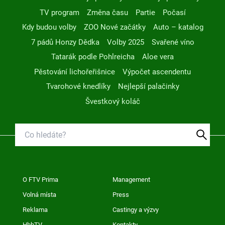
TV program
Změna času
Partie
Počasí
Kdy budou volby
ZOO Nové začátky
Auto – katalog
7 pádů Honzy Dědka
Volby 2025
Svařené víno
Tatarák podle Pohlreicha
Aloe vera
Pěstování lichořeřišnice
Výpočet ascendentu
Tvarohové knedlíky
Nejlepší palačinky
Švestkový koláč
O FTV Prima
Management
Volná místa
Press
Reklama
Castingy a výzvy
HbbTV
Kontakty