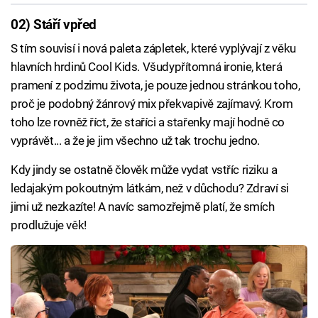
02) Stáří vpřed
S tím souvisí i nová paleta zápletek, které vyplývají z věku
hlavních hrdinů Cool Kids. Všudypřítomná ironie, která
pramení z podzimu života, je pouze jednou stránkou toho,
proč je podobný žánrový mix překvapivě zajímavý. Krom
toho lze rovněž říct, že staříci a stařenky mají hodně co
vyprávět... a že je jim všechno už tak trochu jedno.
Kdy jindy se ostatně člověk může vydat vstříc riziku a
ledajakým pokoutným látkám, než v důchodu? Zdraví si
jimi už nezkazíte! A navíc samozřejmě platí, že smích
prodlužuje věk!