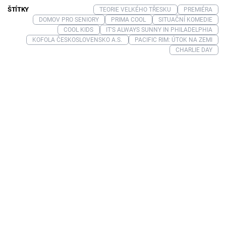
ŠTÍTKY
TEORIE VELKÉHO TŘESKU
PREMIÉRA
DOMOV PRO SENIORY
PRIMA COOL
SITUAČNÍ KOMEDIE
COOL KIDS
IT'S ALWAYS SUNNY IN PHILADELPHIA
KOFOLA ČESKOSLOVENSKO A.S.
PACIFIC RIM: ÚTOK NA ZEMI
CHARLIE DAY