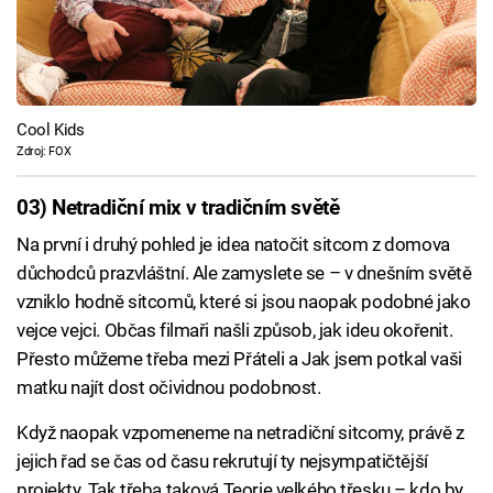
Cool Kids
Zdroj: FOX
03) Netradiční mix v tradičním světě
Na první i druhý pohled je idea natočit sitcom z domova
důchodců prazvláštní. Ale zamyslete se – v dnešním světě
vzniklo hodně sitcomů, které si jsou naopak podobné jako
vejce vejci. Občas filmaři našli způsob, jak ideu okořenit.
Přesto můžeme třeba mezi Přáteli a Jak jsem potkal vaši
matku najít dost očividnou podobnost.
Když naopak vzpomeneme na netradiční sitcomy, právě z
jejich řad se čas od času rekrutují ty nejsympatičtější
projekty. Tak třeba taková Teorie velkého třesku – kdo by