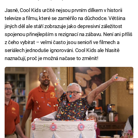
Jasně, Cool Kids určitě nejsou prvním dílkem v historii
televize a filmu, které se zaměřilo na důchodce. Většina
jiných děl ale stáří zobrazuje jako depresivní záležitost
spojenou přinejlepším s rezignací na zábavu. Není ani příliš
z čeho vybírat – velmi často jsou senioři ve filmech a
seriálech jednoduše ignorováni. Cool Kids ale hlasitě
naznačují, proč je možná načase to změnit!