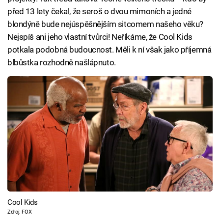
před 13 lety čekal, že seroš o dvou mimoních a jedné
blondýně bude nejúspěšnějším sitcomem našeho věku?
Nejspíš ani jeho vlastní tvůrci! Neříkáme, že Cool Kids
potkala podobná budoucnost. Měli k ní však jako příjemná
blbůstka rozhodně našlápnuto.
Cool Kids
Zdroj: FOX