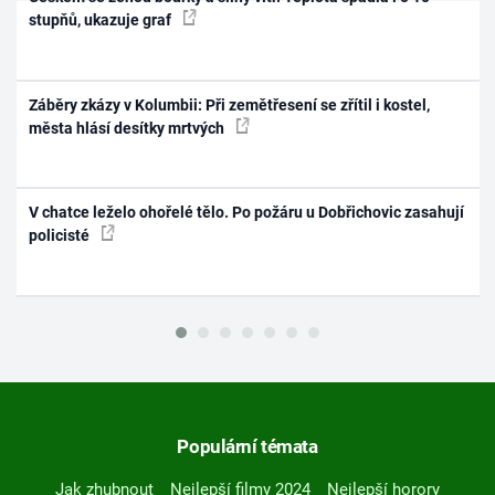
stupňů, ukazuje graf
Záběry zkázy v Kolumbii: Při zemětřesení se zřítil i kostel,
města hlásí desítky mrtvých
V chatce leželo ohořelé tělo. Po požáru u Dobřichovic zasahují
policisté
Populární témata
Jak zhubnout
Nejlepší filmy 2024
Nejlepší horory