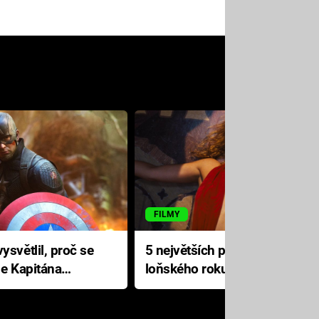
FILMY
ysvětlil, proč se
5 největších propadáků
le Kapitána
loňského roku: Disney na
jediné katastrofě prodělal 200
milionů dolarů