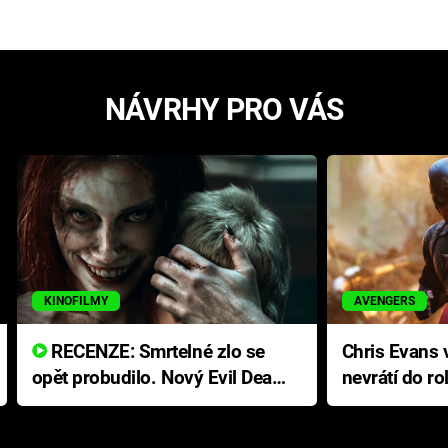
NÁVRHY PRO VÁS
KINOFILMY
AVENGERS
RECENZE: Smrtelné zlo se
Chris Evans v
opět probudilo. Nový Evil Dead
nevrátí do ro
přichází s neodolatelnou
Ameriky
hororovou nabídkou