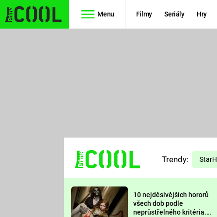
Menu
Filmy
Seriály
Hry
Seriály
Filmy
SIMPSONOVI
STAR WARS
HVĚZDNÁ
AVENGERS
BRÁNA
RYCHLE A
TEORIE
ZBĚSILE 10
Trendy:
VELKÉHO
Star
PREDÁTOR
TŘESKU
10 nejděsivějších hororů
FUTURAMA
všech dob podle
neprůstřelného kritéria.