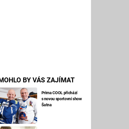
MOHLO BY VÁS ZAJÍMAT
Prima COOL přichází
s novou sportovní show
Šatna