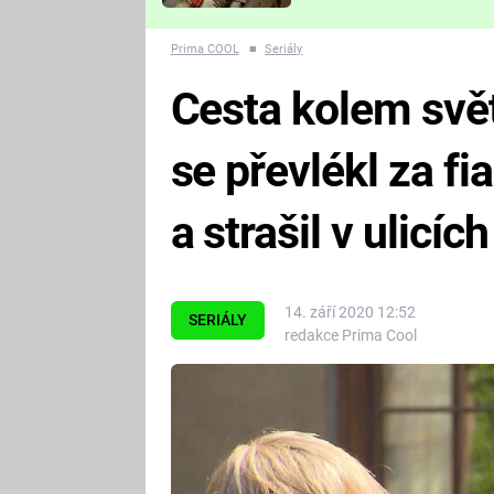
Které děsivé pecky vám
nejvíc zvednou tep?
Prima COOL
■
Seriály
Cesta kolem svě
se převlékl za f
a strašil v ulicíc
14. září 2020 12:52
SERIÁLY
redakce Prima Cool