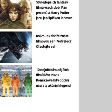
50 nejlepších fantasy
filmů všech dob: Pán
prstenů a Harry Potter
jsou jen špičkou ledovce
KVÍZ: Jak dobře znáte
filmovou sérii Vetřelec?
Otestujte se!
10 nejočekávanějších
filmů léta 2023:
Komiksové hity doplní
návraty akčních legend