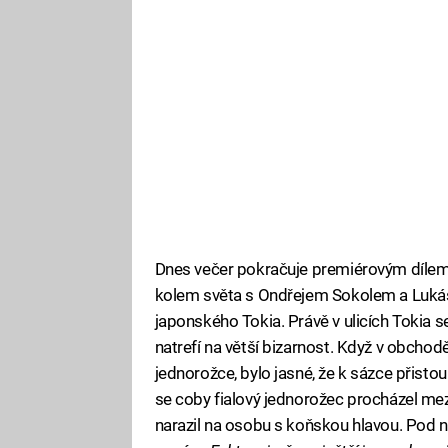
Dnes večer pokračuje premiérovým dílem
kolem světa s Ondřejem Sokolem a Luká
japonského Tokia. Právě v ulicích Tokia s
natrefí na větší bizarnost. Když v obcho
jednorožce, bylo jasné, že k sázce přis
se coby fialový jednorožec procházel mezi
narazil na osobu s koňskou hlavou. Pod n