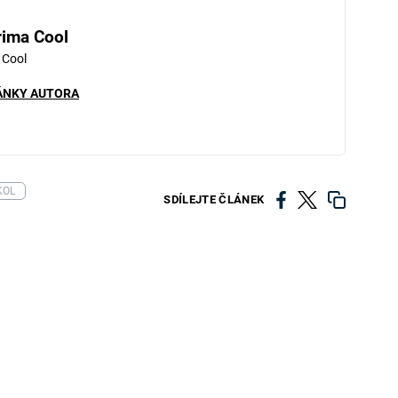
rima Cool
 Cool
ÁNKY AUTORA
KOL
SDÍLEJTE ČLÁNEK