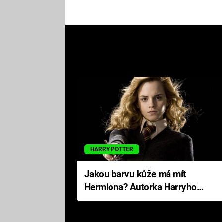
HARRY POTTER
Jakou barvu kůže má mít
Hermiona? Autorka Harryho
Pottera přišla s ráznou
odpovědí