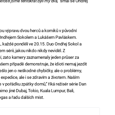
etostí jsme tentokrát byli my dva,“
smál se Ondřej
iled to fetch
ou výpravu dvou herců a komiků v původní
s Ondřejem Sokolem a Lukášem Pavláskem.
L každé pondělí ve 20.15. Duo Ondřej Sokol a
 sérii, jakou nikdo nikdy neviděl. Z
í, zato kamery zaznamenaly jeden průser za
šem případě demonstruje, že idioti nemaj jezdit
ešlo jen o neškodné chybičky, ale o problémy,
 expedice, ale i se zdravím a životem. Naším
se v pořádku zpátky domů,“ říká režisér série Dan
imo jiné Dubaj, Tokio, Kuala Lumpur, Bali,
gas a řadu dalších míst.