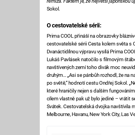
remíza. Faktem je, že největší japonskou uj
Sokol.
O cestovatelské sérii:
Fa
Prima COOL přináší na obrazovky blázniv
cestovatelské sérii Cesta kolem světa 
Dvanáctidílnou výpravu vysílá Prima COO
Lukáš Pavlásek natočilo s filmovým štábem
navštívených zemí toho divák moc neuvid
druhým… „Asi se pánbůh rozhodl, že na na
po světě,“ hodnotí cestu Ondřej Sokol. „N
které hraničily nejen s dalším fungováním
cílem vlastně pak už bylo jediné – vrátit 
Svátek. Cestovatelská dvojka navštívila m
Melbourne, Havanu, New York City, Las Ve