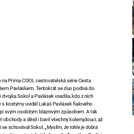
 na Prima COOL cestovatelská série Cesta
šem Pavláskem. Tentokrát se duo podívá do
e dvojka Sokol a Pavlásek vsadila, kdo z nich
dě s kostýmy uviděl Lukáš Pavlásek fialového
toupí svým osobitým bláznivým způsobem. A tak
 obchody a děsil i bavil všechny kolemjdoucí, až
í se schovával Sokol.
„Myslím, že tohle je dobrá