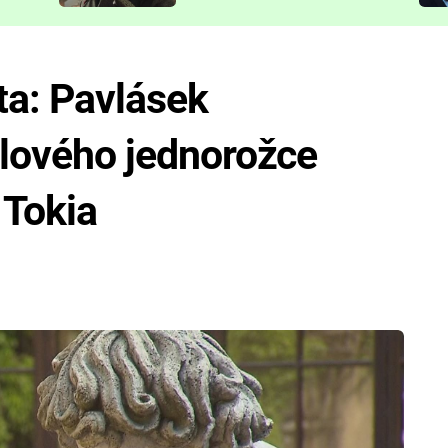
představit
ta: Pavlásek
ialového jednorožce
h Tokia