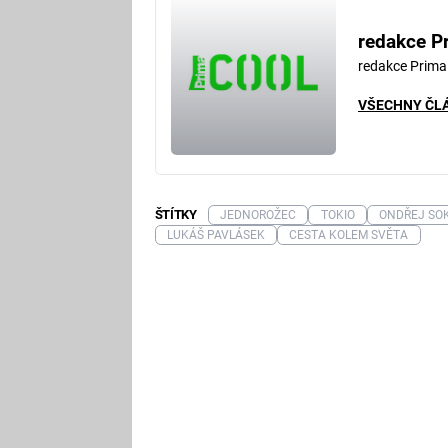
redakce P
redakce Prima
VŠECHNY ČL
ŠTÍTKY
JEDNOROŽEC
TOKIO
ONDŘEJ SO
LUKÁŠ PAVLÁSEK
CESTA KOLEM SVĚTA