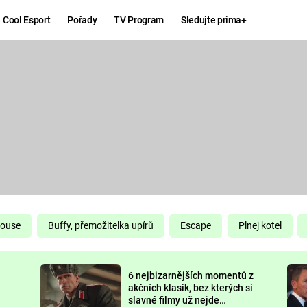
Cool Esport
Pořady
TV Program
Sledujte prima+
Hry
Zábava
MAFIA
ZÁBAVN
GALERI
GTA 6
NEJLEP
KINGDOM
KOMEDI
COME:
DELIVERANCE
CHUCK
House
Buffy, přemožitelka upírů
Escape
Plnej kotel
NORRIS
ESPORT
6 nejbizarnějších momentů z
DEADP
akčních klasik, bez kterých si
slavné filmy už nejde