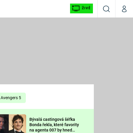
ŽIVĚ
Vyhledávání
Můj p
Prima+
É
CNN Prima NEWS
E
Prima FRESH
ŠÍ
Prima LIVING
E
Prima Ženy
Avengers 5
Prima LAJK
Bývalá castingová šéfka
OOL
Bonda řekla, které favority
Sledujte nás
na agenta 007 by hned