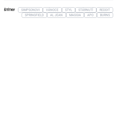
ŠTÍTKY
SIMPSONOVI
VÁNOCE
STYL
STÁRNUTÍ
REDDIT
SPRINGFIELD
AL JEAN
MAGGIA
APO
BURNS