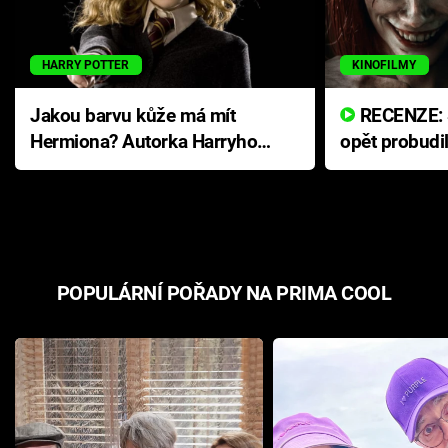
HARRY POTTER
KINOFILMY
Jakou barvu kůže má mít
RECENZE: Smrtelné zlo se
Hermiona? Autorka Harryho
opět probudi
Pottera přišla s ráznou
přichází s n
odpovědí
hororovou n
POPULÁRNÍ POŘADY NA PRIMA COOL