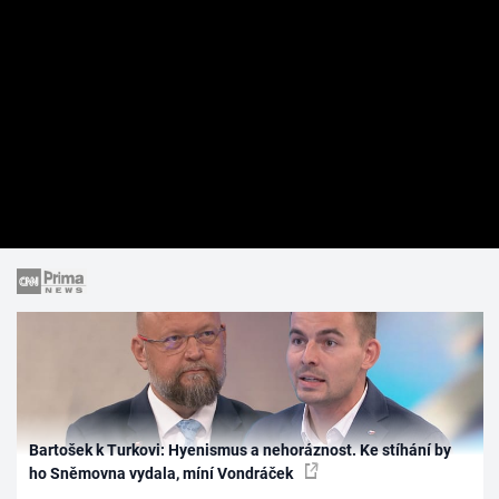
Bartošek k Turkovi: Hyenismus a nehoráznost. Ke stíhání by
ho Sněmovna vydala, míní Vondráček