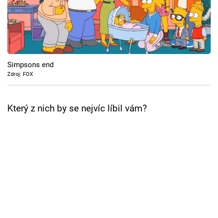
Cool Esport
Pořady
TV Program
Simpsons end
Zdroj: FOX
Sledujte prima+
Který z nich by se nejvíc líbil vám?
Přihlášení
Sledujte nás