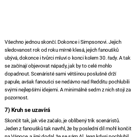
Všechno jednou skončí. Dokonce i Simpsonovi. Jejich
sledovanost rok od roku mírně klesá, jejich fanoušků
ubývá, dokonce i tvůrci mluví o konci kolem 30. řady. A tak
se začínají objevovat nápady, jak by to celé mohlo
dopadnout. Scenáristé sami většinou poslušně drží
papule, avšak fanoušci se nedávno nad Redditu pochlubili
svými nejlepšími idejemi. A minimálně sedm z nich stojí za
pozornost.
7) Kruh se uzavírá
Skončit tak, jak vše začalo, je oblíbený trik scenáristů.
Jeden z fanoušků tak navrhl, že by poslední díl mohl končit
na Vánoce, a jiný dodal, že se sám Al Jean kdysi pochlubil,