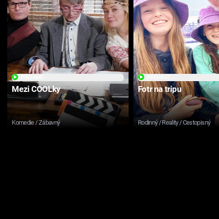
PŘEHRÁT
PŘEHRÁT
Mezi COOLky
Fotr na tripu
Komedie / Zábavný
Rodinný / Reality / Cestopisný