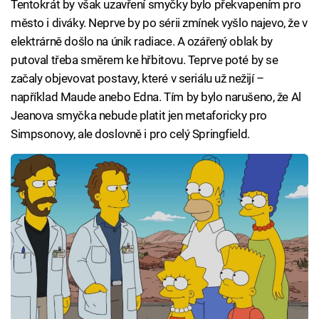
Tentokrát by však uzavření smyčky bylo překvapením pro
město i diváky. Neprve by po sérii zmínek vyšlo najevo, že v
elektrárně došlo na únik radiace. A ozářený oblak by
putoval třeba směrem ke hřbitovu. Teprve poté by se
začaly objevovat postavy, které v seriálu už nežijí –
například Maude anebo Edna. Tím by bylo narušeno, že Al
Jeanova smyčka nebude platit jen metaforicky pro
Simpsonovy, ale doslovně i pro celý Springfield.