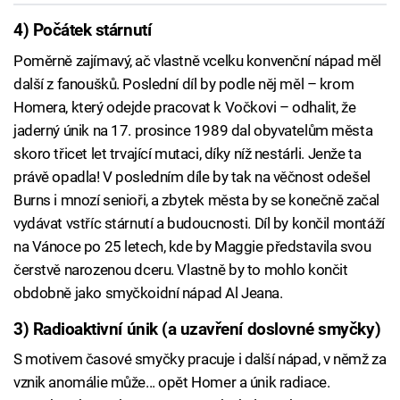
4) Počátek stárnutí
Poměrně zajímavý, ač vlastně vcelku konvenční nápad měl
další z fanoušků. Poslední díl by podle něj měl – krom
Homera, který odejde pracovat k Vočkovi – odhalit, že
jaderný únik na 17. prosince 1989 dal obyvatelům města
skoro třicet let trvající mutaci, díky níž nestárli. Jenže ta
právě opadla! V posledním díle by tak na věčnost odešel
Burns i mnozí senioři, a zbytek města by se konečně začal
vydávat vstříc stárnutí a budoucnosti. Díl by končil montáží
na Vánoce po 25 letech, kde by Maggie představila svou
čerstvě narozenou dceru. Vlastně by to mohlo končit
obdobně jako smyčkoidní nápad Al Jeana.
3) Radioaktivní únik (a uzavření doslovné smyčky)
S motivem časové smyčky pracuje i další nápad, v němž za
vznik anomálie může... opět Homer a únik radiace.