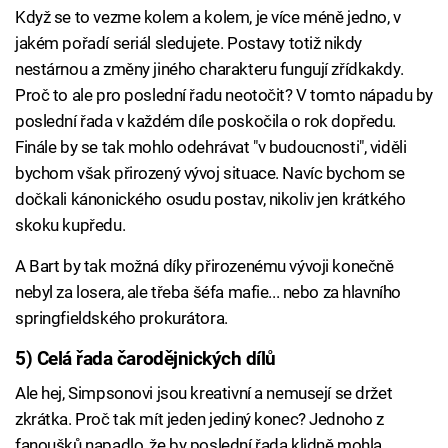
Když se to vezme kolem a kolem, je více méně jedno, v
jakém pořadí seriál sledujete. Postavy totiž nikdy
nestárnou a změny jiného charakteru fungují zřídkakdy.
Proč to ale pro poslední řadu neotočit? V tomto nápadu by
poslední řada v každém díle poskočila o rok dopředu.
Finále by se tak mohlo odehrávat "v budoucnosti", viděli
bychom však přirozený vývoj situace. Navíc bychom se
dočkali kánonického osudu postav, nikoliv jen krátkého
skoku kupředu.
A Bart by tak možná díky přirozenému vývoji konečně
nebyl za losera, ale třeba šéfa mafie... nebo za hlavního
springfieldského prokurátora.
5) Celá řada čarodějnických dílů
Ale hej, Simpsonovi jsou kreativní a nemusejí se držet
zkrátka. Proč tak mít jeden jediný konec? Jednoho z
fanoušků napadlo, že by poslední řada klidně mohla