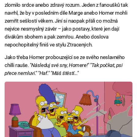
zlomilo srdce anebo zdravý rozum. Jeden z fanoušků tak
navrhl, že by v posledním díle Marge anebo Homer mohli
zemřít sešlostí věkem. Jiní si naopak přáli co možná
nejvíce nesmyslný závěr – jako postavy, které jen dají
divákům sbohem a pak zemřou. Anebo doslova
nepochopitelný finiš ve stylu Ztracených.
Jako třeba Homer probouzející se ze svého neslavného
chilli rauše.
"Následuj své sny, Homere!" "Tak počkat, psi
přece nemluví." "Haf." "Máš štěstí..."