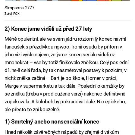
Simpsons 2777
Zdroj: FOX
2) Konec jsme viděli už před 27 lety
Méně opulentní, ale ve svém jádru roztomilý konec navrhl
fanoušek s přezdívkou ngwoo. Ironií osudu by přitom v
jeho vizi vyšlo najevo, že jsme konec seriálu viděli už
mnohokrát – vše by totiž finišovalo znělkou. Celý poslední
díl, ne-li celá řada, by tak nasměroval postavy k pozicím, v
nichž znělka začíná – Bart je po škole, Homer v práci,
Marge v supermarketu a tak dále. Poslední okamžiky by
se znělka (třeba v prodloužené verzi) nakonec definitivně
zopakovala. A koloběh by pokračoval dále. Nic epického,
ale přesto to zní kouzelně.
1) Smrtelný anebo nonsenciální konec
Hned několik závěrečných nápadů by zřejmě divákům