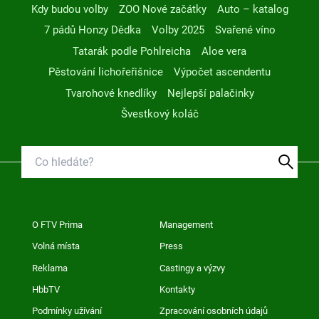
Kdy budou volby
ZOO Nové začátky
Auto – katalog
7 pádů Honzy Dědka
Volby 2025
Svařené víno
Tatarák podle Pohlreicha
Aloe vera
Pěstování lichořeřišnice
Výpočet ascendentu
Tvarohové knedlíky
Nejlepší palačinky
Švestkový koláč
O FTV Prima
Management
Volná místa
Press
Reklama
Castingy a výzvy
HbbTV
Kontakty
Podmínky užívání
Zpracování osobních údajů