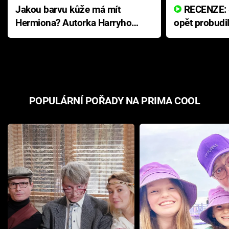
Jakou barvu kůže má mít
RECENZE: Smrtelné zlo se
Hermiona? Autorka Harryho
opět probudi
Pottera přišla s ráznou
přichází s n
odpovědí
hororovou n
POPULÁRNÍ POŘADY NA PRIMA COOL