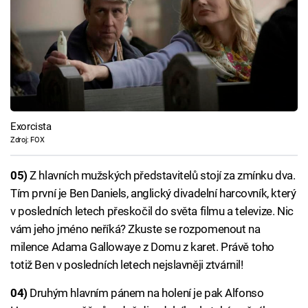
Exorcista
Zdroj: FOX
05)
Z hlavních mužských představitelů stojí za zmínku dva.
Tím první je Ben Daniels, anglický divadelní harcovník, který
v posledních letech přeskočil do světa filmu a televize. Nic
vám jeho jméno neříká? Zkuste se rozpomenout na
milence Adama Gallowaye z Domu z karet. Právě toho
totiž Ben v posledních letech nejslavněji ztvárnil!
04)
Druhým hlavním pánem na holení je pak Alfonso