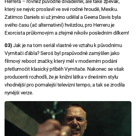
Herrera – rovněž původně divadelník, ale také zpěvák,
který se nejvíc proslavil ve své rodné hroudě, Mexiku.
Zatímco Daniels si už jméno udělal a Geena Davis byla
svého času (ač alternativní) hvězdou, pro Herreru je
Exorcista průlomovým a zřejmě nikoliv posledním dílkem!
03)
Jak je na tom seriál vlastně ve vztahu k původnímu
Vymítači ďábla? Seroš byl prapůvodně zamýšlen jako
filmový reboot značky, který měl v moderním podání
přetlumočit klasický příběh Vymítače. Nakonec se však
producenti rozhodli, že je knižní látka v dnešním stylu
vhodnější pro pomalejší televizní tempo, a tak se zrodila
nynější verze.