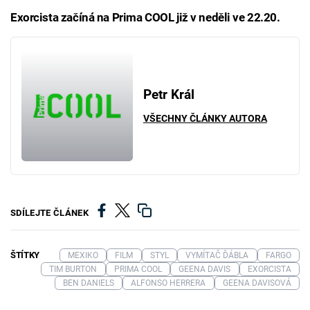
Exorcista začíná na Prima COOL již v neděli ve 22.20.
Petr Král
VŠECHNY ČLÁNKY AUTORA
SDÍLEJTE ČLÁNEK
ŠTÍTKY
MEXIKO
FILM
STYL
VYMÍTAČ ĎÁBLA
FARGO
TIM BURTON
PRIMA COOL
GEENA DAVIS
EXORCISTA
BEN DANIELS
ALFONSO HERRERA
GEENA DAVISOVÁ