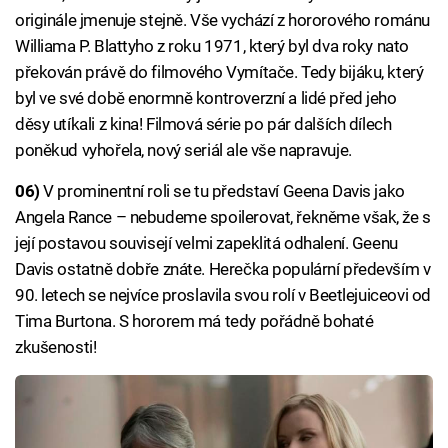
originále jmenuje stejně. Vše vychází z hororového románu
Williama P. Blattyho z roku 1971, který byl dva roky nato
překován právě do filmového Vymítače. Tedy bijáku, který
byl ve své době enormně kontroverzní a lidé před jeho
děsy utíkali z kina! Filmová série po pár dalších dílech
poněkud vyhořela, nový seriál ale vše napravuje.
06)
V prominentní roli se tu představí Geena Davis jako
Angela Rance – nebudeme spoilerovat, řekněme však, že s
její postavou souvisejí velmi zapeklitá odhalení. Geenu
Davis ostatně dobře znáte. Herečka populární především v
90. letech se nejvíce proslavila svou rolí v Beetlejuiceovi od
Tima Burtona. S hororem má tedy pořádně bohaté
zkušenosti!