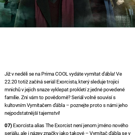
Cool Esport
Pořady
TV Program
Sledujte prima+
Přihlášení
Již v neděli se na Prima COOL vydáte vymítat ďábla! Ve
22.20 totiž začíná seriál Exorcista, který sleduje trojici
mnichů v jejich snaze vyklepat prokletí z jedné povedené
Sledujte nás
famílie. Zní vám to povědomě? Seriál volně souvisí s
kultovním Vymítačem ďábla – poznejte proto s námi jeho
nejpodstatnější tajemství!
07)
Exorcista alias The Exorcist není jenom jméno nového
seriálu, ale i název značky jako takové – Vymítač ďábla se v