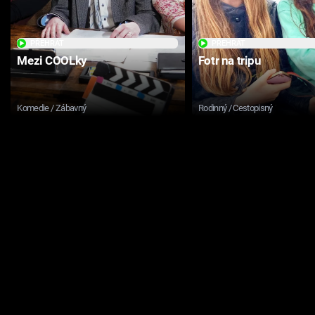
PŘEHRÁT
PŘEHRÁT
Mezi COOLky
Fotr na tripu
Komedie / Zábavný
Rodinný / Cestopisný