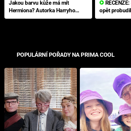
Jakou barvu kůže má mít
RECENZE: Smrtelné zlo se
Hermiona? Autorka Harryho
opět probudi
Pottera přišla s ráznou
přichází s n
odpovědí
hororovou n
POPULÁRNÍ POŘADY NA PRIMA COOL