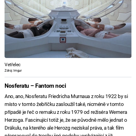
Vetřelec
Zdroj: Imgur
Nosferatu – Fantom noci
Ano, ano, Nosferatu Friedricha Murnaua z roku 1922 by si
místo v tomto žebříčku zasloužil také, nicméně v tomto
případě je řeč o remaku z roku 1979 od režiséra Wernera
Herzoga. Fascinující totiž je, že se původně mělo jednat o
Drákulu, na kterého ale Herozg nezískal práva, a tak film
přepracoval do trochu jiné podoby, vycházející z již