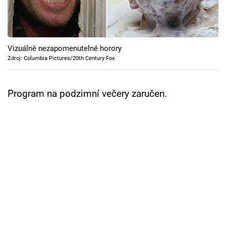
Cool Esport
Pořady
Vizuálně nezapomenutelné horory
TV Program
Zdroj: Columbia Pictures/20th Century Fox
Sledujte prima+
Program na podzimní večery zaručen.
Přihlášení
Sledujte nás