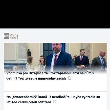
Podmínka pro Ukrajince za útok zápalnou lahví na dům s
dětmi? Tejc zvažuje mimořádný zásah
Na „Švarcenberský“ kanál už neodbočíte. Chyba vydržela 30
let, teď ceduli celou odstraní