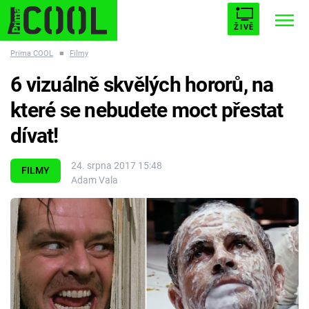
ŽIVĚ
Prima COOL
■
Filmy
STARHOUSE
BUFFY, PŘEMOŽITELKA UPÍRŮ
Trendy:
6 vizuálně skvělých hororů, na
ESCAPE
PLNEJ KOTEL
AVENGERS 5
které se nebudete moct přestat
dívat!
24. srpna 2017 15:48
FILMY
Adam Vala
Témata
Filmy
Seriály
Hry