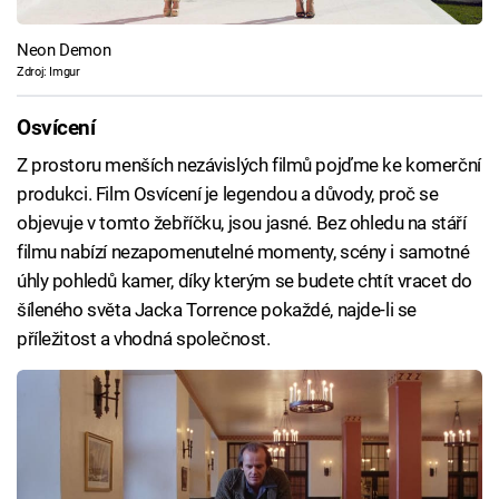
Neon Demon
Zdroj: Imgur
Osvícení
Z prostoru menších nezávislých filmů pojďme ke komerční
produkci. Film Osvícení je legendou a důvody, proč se
objevuje v tomto žebříčku, jsou jasné. Bez ohledu na stáří
filmu nabízí nezapomenutelné momenty, scény i samotné
úhly pohledů kamer, díky kterým se budete chtít vracet do
šíleného světa Jacka Torrence pokaždé, najde-li se
příležitost a vhodná společnost.