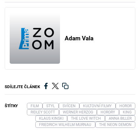
Adam Vala
SDÍLEJTE ČLÁNEK
ŠTÍTKY
FILM
STYL
SVÍCEN
KULTOVNÍ FILMY
HOROR
RIDLEY SCOTT
WERNER HERZOG
HORORY
KING
KLAUS KINSKI
THE LOVE WITCH
ANNA BILLER
FRIEDRICH WILHELM MURNAU
THE NEON DEMON