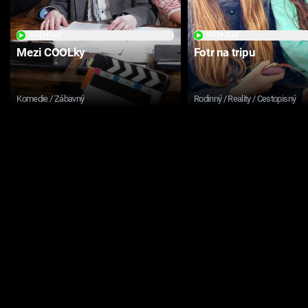
PŘEHRÁT
PŘEHRÁT
Mezi COOLky
Fotr na tripu
Komedie / Zábavný
Rodinný / Reality / Cestopisný