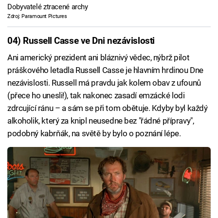
Dobyvatelé ztracené archy
Zdroj: Paramount Pictures
04) Russell Casse ve Dni nezávislosti
Ani americký prezident ani bláznivý vědec, nýbrž pilot
práškového letadla Russell Casse je hlavním hrdinou Dne
nezávislosti. Russell má pravdu jak kolem obav z ufounů
(přece ho unesli!), tak nakonec zasadí emzácké lodi
zdrcující ránu – a sám se při tom obětuje. Kdyby byl každý
alkoholik, který za knipl neusedne bez "řádné přípravy",
podobný kabrňák, na světě by bylo o poznání lépe.