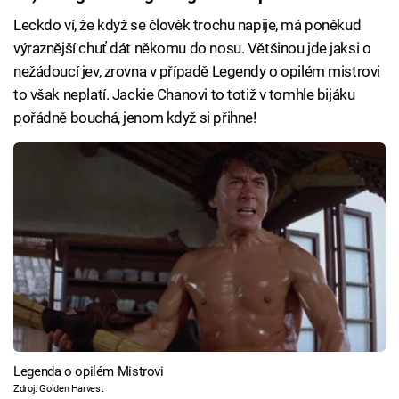
Leckdo ví, že když se člověk trochu napije, má poněkud
výraznější chuť dát někomu do nosu. Většinou jde jaksi o
nežádoucí jev, zrovna v případě Legendy o opilém mistrovi
to však neplatí. Jackie Chanovi to totiž v tomhle bijáku
pořádně bouchá, jenom když si přihne!
Legenda o opilém Mistrovi
Zdroj: Golden Harvest