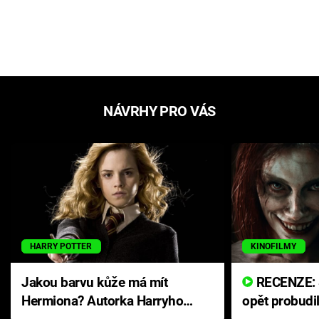
NÁVRHY PRO VÁS
HARRY POTTER
KINOFILMY
Jakou barvu kůže má mít
RECENZE: Smrtelné zlo se
Hermiona? Autorka Harryho
opět probudi