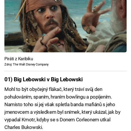
Piráti z Karibiku
Zdroj: The Walt Disney Company
01) Big Lebowski v Big Lebowski
Mohl to být obyčejný flákač, který tráví svůj den
pohulováním, spaním, hraním bowlingu a popíjením.
Namísto toho si jej však spletla banda mafiánů s jeho
jmenovcem a výsledkem byl snímek, který ukázal, jak by
vypadal Kmotr, kdyby se s Donem Corleonem utkal
Charles Bukowski.