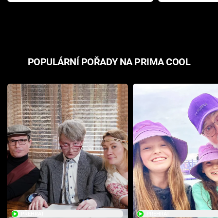
Pottera přišla s ráznou
přichází s n
odpovědí
hororovou n
POPULÁRNÍ POŘADY NA PRIMA COOL
PŘEHRÁT
PŘEHRÁT