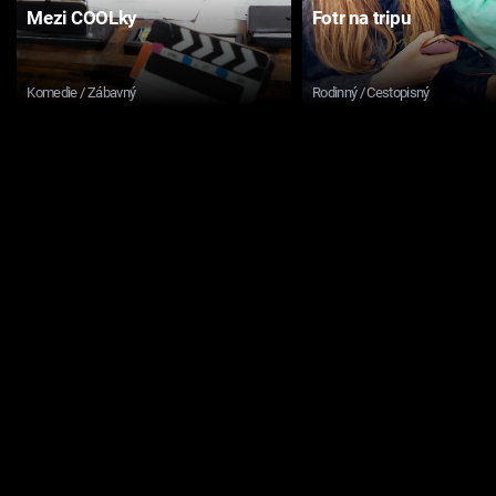
Mezi COOLky
Fotr na tripu
Komedie / Zábavný
Rodinný / Cestopisný