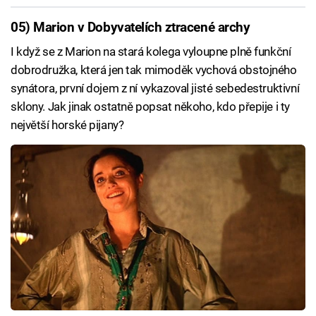
05) Marion v Dobyvatelích ztracené archy
I když se z Marion na stará kolega vyloupne plně funkční
dobrodružka, která jen tak mimoděk vychová obstojného
synátora, první dojem z ní vykazoval jisté sebedestruktivní
sklony. Jak jinak ostatně popsat někoho, kdo přepije i ty
největší horské pijany?