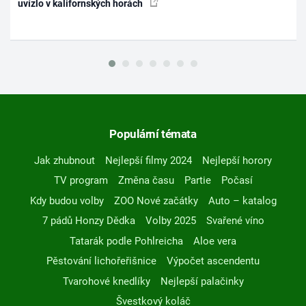
uvízlo v kalifornských horách
Populární témata
Jak zhubnout
Nejlepší filmy 2024
Nejlepší horory
TV program
Změna času
Partie
Počasí
Kdy budou volby
ZOO Nové začátky
Auto – katalog
7 pádů Honzy Dědka
Volby 2025
Svařené víno
Tatarák podle Pohlreicha
Aloe vera
Pěstování lichořeřišnice
Výpočet ascendentu
Tvarohové knedlíky
Nejlepší palačinky
Švestkový koláč