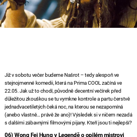
Cool Esport
Pořady
TV Program
Sledujte prima+
Přihlášení
Již v sobotu večer budeme Našrot – tedy alespoň ve
stejnojmenné komedii, která na Prima COOL začíná ve
22.05. Jak už to chodí, původně decentní večírek před
Sledujte nás
důležitou zkouškou se tu vymkne kontrole a partu čerstvě
jednadvacetiletých čeká noc, na kterou se nezapomíná
(anebo vlastně... právě že ano)! Výsledek si v ničem nezadá
s dalšími zábavnými filmovými pijany. Kteří jsou ti nejlepší?
06) Wong Fei Hung v Legendě o opilém mistrovi