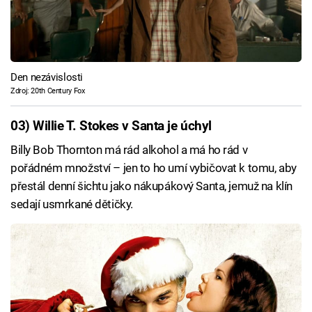
Den nezávislosti
Zdroj: 20th Century Fox
03) Willie T. Stokes v Santa je úchyl
Billy Bob Thornton má rád alkohol a má ho rád v
pořádném množství – jen to ho umí vybičovat k tomu, aby
přestál denní šichtu jako nákupákový Santa, jemuž na klín
sedají usmrkané dětičky.