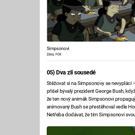
Simpsonovi
Zdroj: FOX
05) Dva zlí sousedé
Stěžovat si na Simpsonovy se nevyplácí –
přišel bývalý prezident George Bush, kdy
že ten nový animák Simpsonovi propaguje
animovaný Bush se přestěhoval vedle Hom
Netřeba dodávat, že tím Simpsonovi svou 