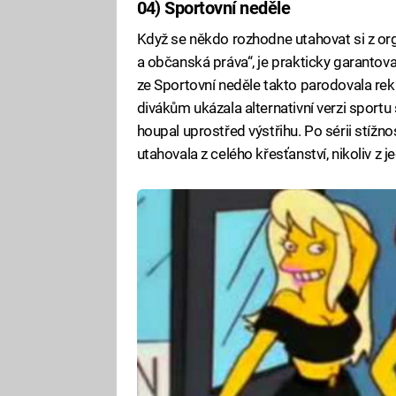
04) Sportovní neděle
Když se někdo rozhodne utahovat si z or
a občanská práva“, je prakticky garanto
ze Sportovní neděle takto parodovala rek
divákům ukázala alternativní verzi sportu
houpal uprostřed výstřihu. Po sérii stížno
utahovala z celého křesťanství, nikoliv z j