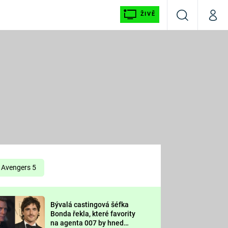
ŽIVĚ
Vyhledávání
Můj p
Prima+
É
CNN Prima NEWS
E
Prima FRESH
ŠÍ
Prima LIVING
E
Prima Ženy
Avengers 5
Prima LAJK
Bývalá castingová šéfka
OOL
Bonda řekla, které favority
Sledujte nás
na agenta 007 by hned