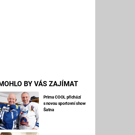
MOHLO BY VÁS ZAJÍMAT
Prima COOL přichází
s novou sportovní show
Šatna