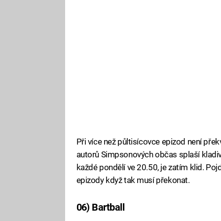
Při více než půltisícovce epizod není pře
autorů Simpsonových občas splaší kladi
každé pondělí ve 20.50, je zatím klid. Po
epizody když tak musí překonat.
06) Bartball