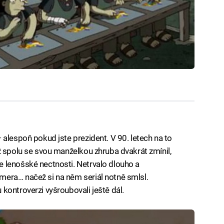
 alespoň pokud jste prezident. V 90. letech na to
ž spolu se svou manželkou zhruba dvakrát zmínil,
 lenošské nectnosti. Netrvalo dlouho a
era… načež si na něm seriál notně smlsl.
kontroverzi vyšroubovali ještě dál.