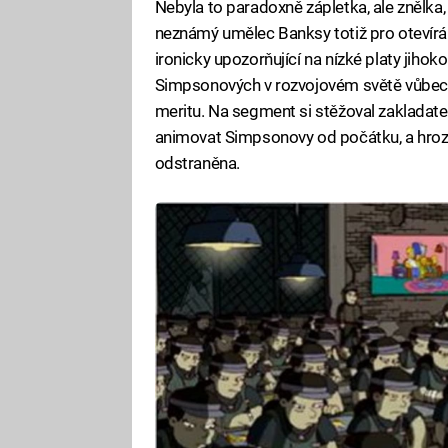
Nebyla to paradoxně zápletka, ale znělka,
neznámý umělec Banksy totiž pro otevírák
ironicky upozorňující na nízké platy jiho
Simpsonových v rozvojovém světě vůbec. B
meritu. Na segment si stěžoval zaklada
animovat Simpsonovy od počátku, a hrozilo
odstraněna.