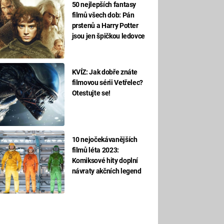
50 nejlepších fantasy
filmů všech dob: Pán
prstenů a Harry Potter
jsou jen špičkou ledovce
KVÍZ: Jak dobře znáte
filmovou sérii Vetřelec?
Otestujte se!
10 nejočekávanějších
filmů léta 2023:
Komiksové hity doplní
návraty akčních legend