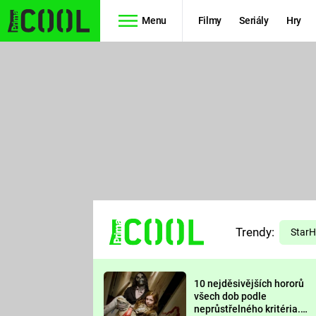
Menu
Filmy
Seriály
Hry
Seriály
Filmy
SIMPSONOVI
STAR WARS
HVĚZDNÁ
AVENGERS
BRÁNA
RYCHLE A
TEORIE
ZBĚSILE 10
Trendy:
VELKÉHO
Star
PREDÁTOR
TŘESKU
10 nejděsivějších hororů
FUTURAMA
všech dob podle
neprůstřelného kritéria.