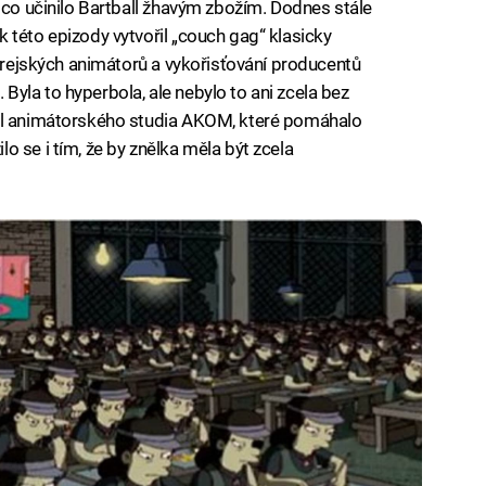
 co učinilo Bartball žhavým zbožím. Dodnes stále
 této epizody vytvořil „couch gag“ klasicky
korejských animátorů a vykořisťování producentů
yla to hyperbola, ale nebylo to ani zcela bez
tel animátorského studia AKOM, které pomáhalo
 se i tím, že by znělka měla být zcela