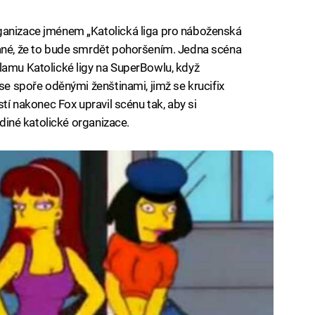
ganizace jménem „Katolická liga pro náboženská
vané, že to bude smrdět pohoršením. Jedna scéna
lamu Katolické ligy na SuperBowlu, když
 se spoře oděnými ženštinami, jimž se krucifix
stí nakonec Fox upravil scénu tak, aby si
ediné katolické organizace.