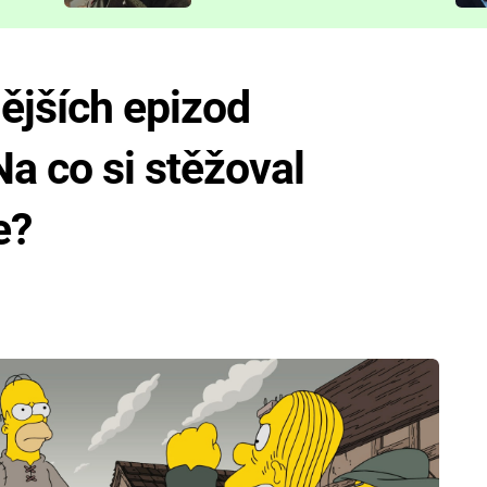
představit
ějších epizod
a co si stěžoval
e?