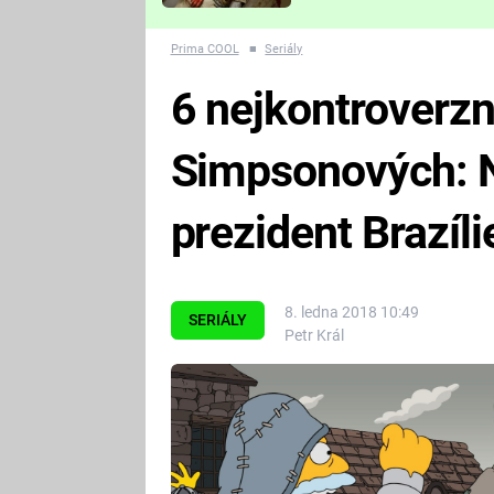
Které děsivé pecky vám
nejvíc zvednou tep?
Prima COOL
■
Seriály
6 nejkontroverzn
Simpsonových: N
prezident Brazíli
8. ledna 2018 10:49
SERIÁLY
Petr Král