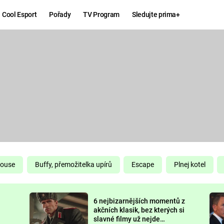
Cool Esport
Pořady
TV Program
Sledujte prima+
Hry
Zábava
MAFIA
ZÁBAVN
GALERI
GTA 6
NEJLEP
KINGDOM
KOMEDI
COME:
DELIVERANCE
CHUCK
House
Buffy, přemožitelka upírů
Escape
Plnej kotel
NORRIS
ESPORT
6 nejbizarnějších momentů z
DEADP
akčních klasik, bez kterých si
slavné filmy už nejde