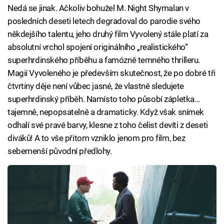
Nedá se jinak. Ačkoliv bohužel M. Night Shymalan v
posledních deseti letech degradoval do parodie svého
někdejšího talentu, jeho druhý film Vyvolený stále platí za
absolutní vrchol spojení originálního „realistického“
superhrdinského příběhu a famózně temného thrilleru.
Magií Vyvoleného je především skutečnost, že po dobré tři
čtvrtiny děje není vůbec jasné, že vlastně sledujete
superhrdinský příběh. Namísto toho působí zápletka…
tajemně, nepopsatelně a dramaticky. Když však snímek
odhalí své pravé barvy, klesne z toho čelist devíti z deseti
diváků! A to vše přitom vzniklo jenom pro film, bez
sebemenší původní předlohy.