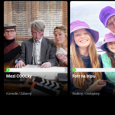
PŘEHRÁT
PŘEHRÁT
Mezi COOLky
Fotr na tripu
Komedie / Zábavný
Rodinný / Cestopisný