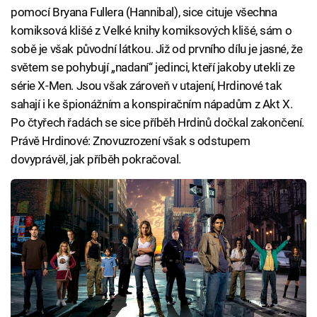
pomocí Bryana Fullera (Hannibal), sice cituje všechna
komiksová klišé z Velké knihy komiksových klišé, sám o
sobě je však původní látkou. Již od prvního dílu je jasné, že
světem se pohybují „nadaní“ jedinci, kteří jakoby utekli ze
série X-Men. Jsou však zároveň v utajení, Hrdinové tak
sahají i ke špionážním a konspiračním nápadům z Akt X.
Po čtyřech řadách se sice příběh Hrdinů dočkal zakončení.
Právě Hrdinové: Znovuzrození však s odstupem
dovyprávěl, jak příběh pokračoval.