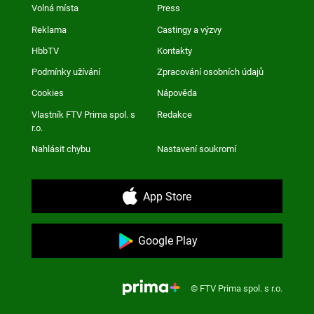
Volná místa
Press
Reklama
Castingy a výzvy
HbbTV
Kontakty
Podmínky užívání
Zpracování osobních údajů
Cookies
Nápověda
Vlastník FTV Prima spol. s
Redakce
r.o.
Nahlásit chybu
Nastavení soukromí
App Store
Google Play
© FTV Prima spol. s r.o.