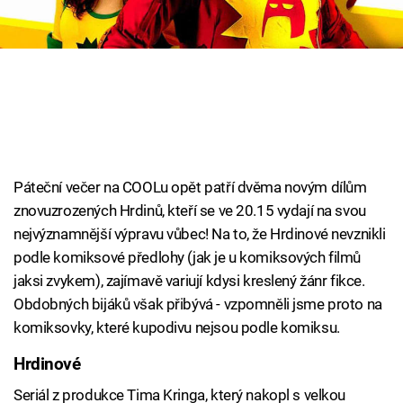
Cool Esport
Pořady
TV Program
Sledujte prima+
Páteční večer na COOLu opět patří dvěma novým dílům
Přihlášení
znovuzrozených Hrdinů, kteří se ve 20.15 vydají na svou
nejvýznamnější výpravu vůbec! Na to, že Hrdinové nevznikli
podle komiksové předlohy (jak je u komiksových filmů
Sledujte nás
jaksi zvykem), zajímavě variují kdysi kreslený žánr fikce.
Obdobných bijáků však přibývá - vzpomněli jsme proto na
komiksovky, které kupodivu nejsou podle komiksu.
Hrdinové
Seriál z produkce Tima Kringa, který nakopl s velkou