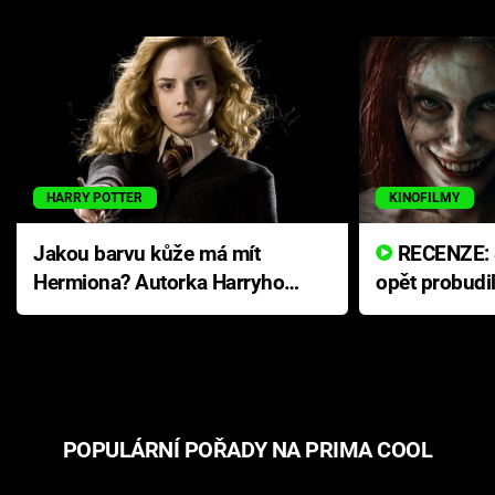
HARRY POTTER
KINOFILMY
Jakou barvu kůže má mít
RECENZE: Smrtelné zlo se
Hermiona? Autorka Harryho
opět probudi
Pottera přišla s ráznou
přichází s n
odpovědí
hororovou n
POPULÁRNÍ POŘADY NA PRIMA COOL