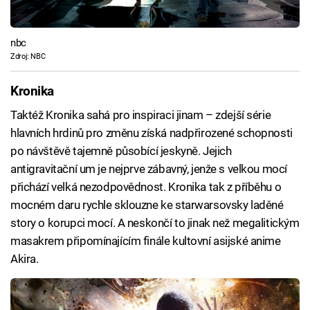
nbc
Zdroj: NBC
Kronika
Taktéž Kronika sahá pro inspiraci jinam – zdejší série
hlavních hrdinů pro změnu získá nadpřirozené schopnosti
po návštěvě tajemně působící jeskyně. Jejich
antigravitační um je nejprve zábavný, jenže s velkou mocí
přichází velká nezodpovědnost. Kronika tak z příběhu o
mocném daru rychle sklouzne ke starwarsovsky laděné
story o korupci mocí. A neskončí to jinak než megalitickým
masakrem připomínajícím finále kultovní asijské anime
Akira.