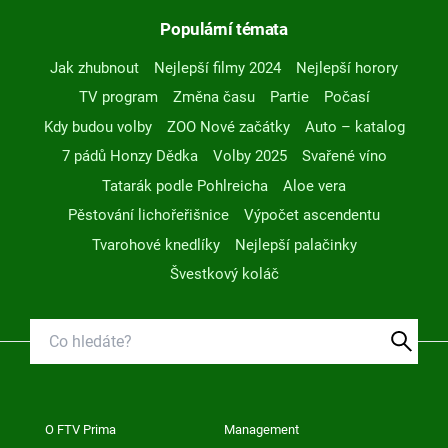
Populární témata
Jak zhubnout
Nejlepší filmy 2024
Nejlepší horory
TV program
Změna času
Partie
Počasí
Kdy budou volby
ZOO Nové začátky
Auto – katalog
7 pádů Honzy Dědka
Volby 2025
Svařené víno
Tatarák podle Pohlreicha
Aloe vera
Pěstování lichořeřišnice
Výpočet ascendentu
Tvarohové knedlíky
Nejlepší palačinky
Švestkový koláč
O FTV Prima
Management