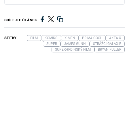
SDÍLEJTE ČLÁNEK
ŠTÍTKY
FILM
KOMIKS
X-MEN
PRIMA COOL
AKTA X
SUPER
JAMES GUNN
STRÁŽCI GALAXIE
SUPERHRDINSKÝ FILM
BRYAN FULLER