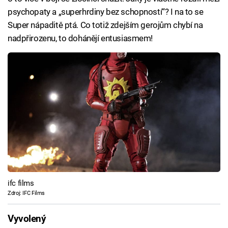
psychopaty a „superhrdiny bez schopností“? I na to se
Super nápaditě ptá. Co totiž zdejším gerojům chybí na
nadpřirozenu, to dohánějí entusiasmem!
ifc films
Zdroj: IFC Films
Vyvolený