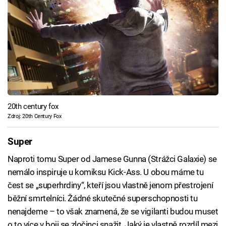
20th century fox
Zdroj: 20th Century Fox
Super
Naproti tomu Super od Jamese Gunna (Strážci Galaxie) se
nemálo inspiruje u komiksu Kick-Ass. U obou máme tu
čest se „superhrdiny“, kteří jsou vlastně jenom přestrojení
běžní smrtelníci. Žádné skutečné superschopnosti tu
nenajdeme – to však znamená, že se vigilanti budou muset
o to více v boji se zločinci snažit. Jaký je vlastně rozdíl mezi