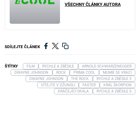
VŠECHNY ČLÁNKY AUTORA
SDÍLEJTE ČLÁNEK
ŠTÍTKY
FILM
RYCHLE A ZBĚSILE
ARNOLD SCHWARZENEGGER
DWAYNE JOHNSON
ROCK
PRIMA COOL
MUMIE SE VRACÍ
DWAYNE JOHNSON
THE ROCK
RYCHLE A ZBĚSILE 5
VÍTEJTE V DŽUNGLI
FASTER
KRÁL ŠKORPION
KRÁČEJÍCÍ SKÁLA
RYCHLE A ZBĚSILE 6