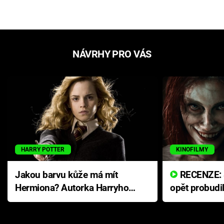
NÁVRHY PRO VÁS
HARRY POTTER
KINOFILMY
Jakou barvu kůže má mít
RECENZE: Smrtelné zlo se
Hermiona? Autorka Harryho
opět probudi
Pottera přišla s ráznou
přichází s n
odpovědí
hororovou n