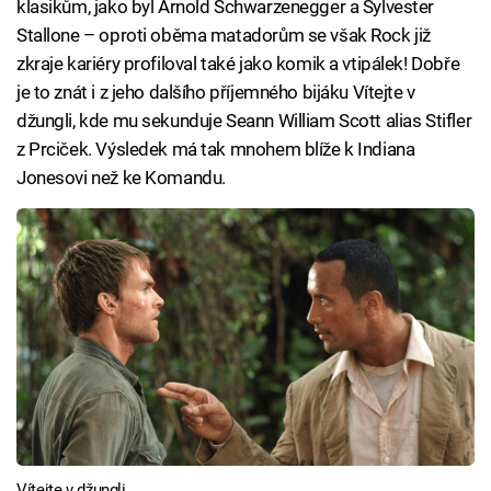
klasikům, jako byl Arnold Schwarzenegger a Sylvester
Stallone – oproti oběma matadorům se však Rock již
zkraje kariéry profiloval také jako komik a vtipálek! Dobře
je to znát i z jeho dalšího příjemného bijáku Vítejte v
džungli, kde mu sekunduje Seann William Scott alias Stifler
z Prciček. Výsledek má tak mnohem blíže k Indiana
Jonesovi než ke Komandu.
Vítejte v džungli