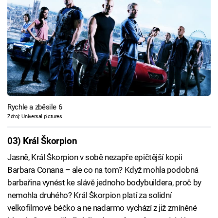
Rychle a zběsile 6
Zdroj: Universal pictures
03) Král Škorpion
Jasně, Král Škorpion v sobě nezapře epičtější kopii
Barbara Conana – ale co na tom? Když mohla podobná
barbařina vynést ke slávě jednoho bodybuildera, proč by
nemohla druhého? Král Škorpion platí za solidní
velkofilmové béčko a ne nadarmo vychází z již zmíněné