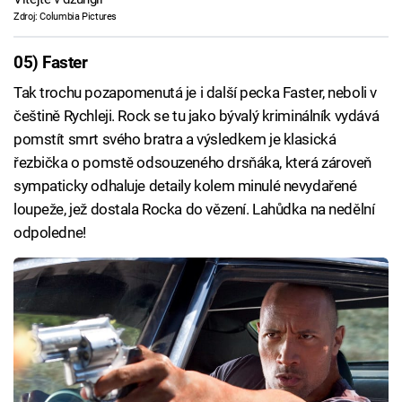
Zdroj: Columbia Pictures
05) Faster
Tak trochu pozapomenutá je i další pecka Faster, neboli v
češtině Rychleji. Rock se tu jako bývalý kriminálník vydává
pomstít smrt svého bratra a výsledkem je klasická
řezbička o pomstě odsouzeného drsňáka, která zároveň
sympaticky odhaluje detaily kolem minulé nevydařené
loupeže, jež dostala Rocka do vězení. Lahůdka na nedělní
odpoledne!