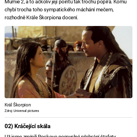
Mumie 2, a to ačkoliv její pointu tak trochu popírá. Komu
chybí trocha toho sympatického máchání mečem,
rozhodně Krále Škorpiona docení.
Král Škorpion
Zdroj: Universal pictures
02) Kráčející skála
Už jsme zmínili Rockovo pomyslné přebrání štafety