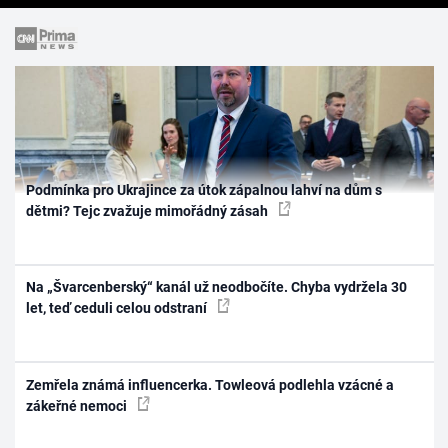
Podmínka pro Ukrajince za útok zápalnou lahví na dům s
dětmi? Tejc zvažuje mimořádný zásah
Na „Švarcenberský“ kanál už neodbočíte. Chyba vydržela 30
let, teď ceduli celou odstraní
Zemřela známá influencerka. Towleová podlehla vzácné a
zákeřné nemoci