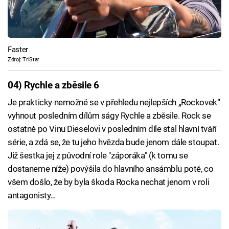
Faster
Zdroj: TriStar
04) Rychle a zběsile 6
Je prakticky nemožné se v přehledu nejlepších „Rockovek“
vyhnout posledním dílům ságy Rychle a zběsile. Rock se
ostatně po Vinu Dieselovi v posledním díle stal hlavní tváří
série, a zdá se, že tu jeho hvězda bude jenom dále stoupat.
Již šestka jej z původní role "záporáka" (k tomu se
dostaneme níže) povýšila do hlavního ansámblu poté, co
všem došlo, že by byla škoda Rocka nechat jenom v roli
antagonisty…