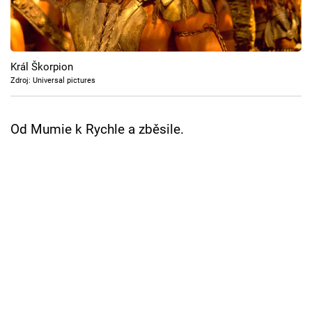
Cool Esport
Pořady
Král Škorpion
TV Program
Zdroj: Universal pictures
Sledujte prima+
Od Mumie k Rychle a zběsile.
Přihlášení
Sledujte nás