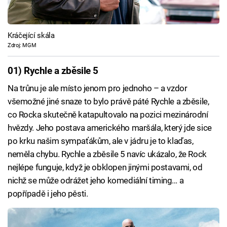
Kráčející skála
Zdroj: MGM
01) Rychle a zběsile 5
Na trůnu je ale místo jenom pro jednoho – a vzdor
všemožné jiné snaze to bylo právě páté Rychle a zběsile,
co Rocka skutečně katapultovalo na pozici mezinárodní
hvězdy. Jeho postava amerického maršála, který jde sice
po krku našim sympaťákům, ale v jádru je to klaďas,
neměla chybu. Rychle a zběsile 5 navíc ukázalo, že Rock
nejlépe funguje, když je obklopen jinými postavami, od
nichž se může odrážet jeho komediální timing… a
popřípadě i jeho pěsti.