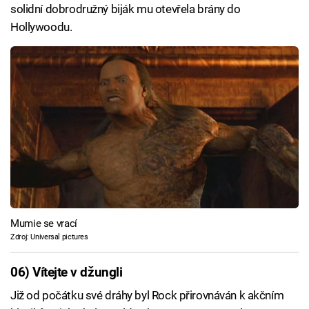
solidní dobrodružný biják mu otevřela brány do
Hollywoodu.
Mumie se vrací
Zdroj: Universal pictures
06) Vítejte v džungli
Již od počátku své dráhy byl Rock přirovnáván k akčním