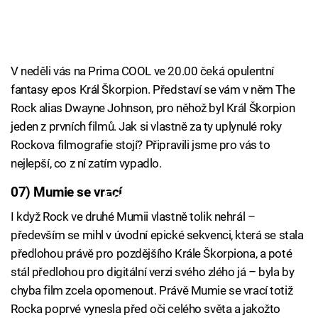
V neděli vás na Prima COOL ve 20.00 čeká opulentní
fantasy epos Král Škorpion. Představí se vám v něm The
Rock alias Dwayne Johnson, pro něhož byl Král Škorpion
jeden z prvních filmů. Jak si vlastně za ty uplynulé roky
Rockova filmografie stojí? Připravili jsme pro vás to
nejlepší, co z ní zatím vypadlo.
07) Mumie se vrací
Failed to fetch
I když Rock ve druhé Mumii vlastně tolik nehrál –
především se mihl v úvodní epické sekvenci, která se stala
předlohou právě pro pozdějšího Krále Škorpiona, a poté
stál předlohou pro digitální verzi svého zlého já – byla by
chyba film zcela opomenout. Právě Mumie se vrací totiž
Rocka poprvé vynesla před oči celého světa a jakožto