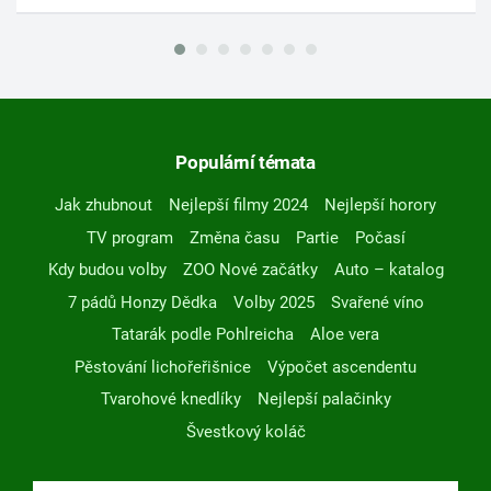
Populární témata
Jak zhubnout
Nejlepší filmy 2024
Nejlepší horory
TV program
Změna času
Partie
Počasí
Kdy budou volby
ZOO Nové začátky
Auto – katalog
7 pádů Honzy Dědka
Volby 2025
Svařené víno
Tatarák podle Pohlreicha
Aloe vera
Pěstování lichořeřišnice
Výpočet ascendentu
Tvarohové knedlíky
Nejlepší palačinky
Švestkový koláč