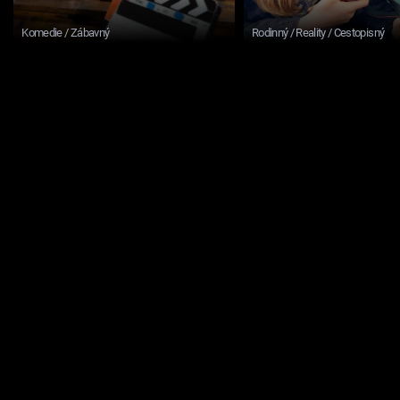
Komedie / Zábavný
Rodinný / Reality / Cestopisný