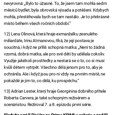
nevyrovná: „Bylo to úžasné. To, že jsem tam mohla sedm
měsíců bydlet, byla obrovská výsada a potěšení. Kdybych
mohla, přestěhovala bych se tam nastálo. Je to překrásné
místo během všech ročních období.“
12) Lena Olinová, která hraje exmanželku zesnulého
miliardáře, Irinu Atmanovou, říká, že její postava je
soucitná, i když ne příliš schopná matka: „Není to žádná
vzorná, dobrá matka, ale pro své děti by udělala cokoliv.
Využije jakékoli prostředky a nestará se o to, co si musí
kvůli dětem vytrpět. Všechno dělá jenom pro to, aby je
ochránila. Ale i když jsou pro ni vždy na prvním místě, ne
pokaždé je jim to, co dělá, ku prospěchu.“
13) Adrian Lester, který hraje Georginina dobrého přítele
Roberta Carvera, je také schopným režisérem a
scenáristou. Režíroval 7. a 8. epizodu první série.