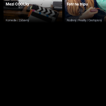
Mezi COOLky
Fotr na tripu
Komedie / Zábavný
Rodinný / Reality / Cestopisný