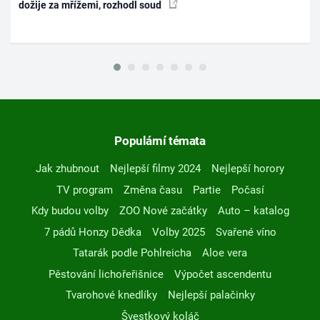
dožije za mřížemi, rozhodl soud
Populární témata
Jak zhubnout
Nejlepší filmy 2024
Nejlepší horory
TV program
Změna času
Partie
Počasí
Kdy budou volby
ZOO Nové začátky
Auto – katalog
7 pádů Honzy Dědka
Volby 2025
Svařené víno
Tatarák podle Pohlreicha
Aloe vera
Pěstování lichořeřišnice
Výpočet ascendentu
Tvarohové knedlíky
Nejlepší palačinky
Švestkový koláč