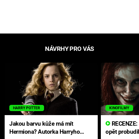
NÁVRHY PRO VÁS
HARRY POTTER
KINOFILMY
Jakou barvu kůže má mít
RECENZE: Smrtelné zlo se
Hermiona? Autorka Harryho
opět probudi