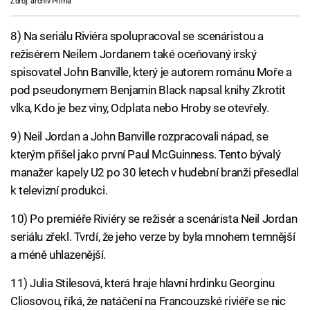
Zdroj: archiv Prima
8) Na seriálu Riviéra spolupracoval se scenáristou a
režisérem Neilem Jordanem také oceňovaný irský
spisovatel John Banville, který je autorem románu Moře a
pod pseudonymem Benjamin Black napsal knihy Zkrotit
vlka, Kdo je bez viny, Odplata nebo Hroby se otevřely.
9) Neil Jordan a John Banville rozpracovali nápad, se
kterým přišel jako první Paul McGuinness. Tento bývalý
manažer kapely U2 po 30 letech v hudební branži přesedlal
k televizní produkci.
10) Po premiéře Riviéry se režisér a scenárista Neil Jordan
seriálu zřekl. Tvrdí, že jeho verze by byla mnohem temnější
a méně uhlazenější.
11) Julia Stilesová, která hraje hlavní hrdinku Georginu
Cliosovou, říká, že natáčení na Francouzské riviéře se nic