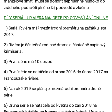
manželově smrti, musí se ponořit nepříjemně hluboko do
zrádného podsvětí plného lží, podvodů a zločinu.
DÍLY SERIÁLU RIVIÉRA NAJDETE PO ODVYSÍLÁNÍ ONLINE
1) Seriál Riviéra měl mezinárodní premiéru na začátku léta
Failed to fetch
2017.
2) Riviéra je částečně rodinné drama a částečně napínavý
krimiseriál.
3) První série má 10 epizod.
4) První série se natáčela od srpna 2016 do února 2017 na
Francouzské riviéře.
5) Na rok 2019 se plánuje mezinárodní premiéra druhé
série.
6) Druhá série se natáčela od května do září 2018 na
Francouzské riviéře, ve francouzských městech Monza a