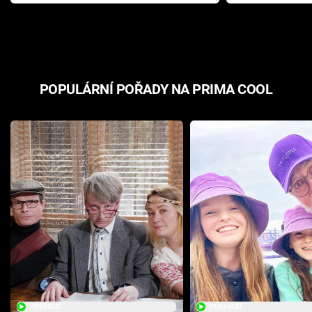
Pottera přišla s ráznou
přichází s n
odpovědí
hororovou n
POPULÁRNÍ POŘADY NA PRIMA COOL
PŘEHRÁT
PŘEHRÁT