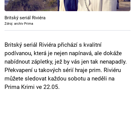
Cool Esport
Britský seriál Riviéra
Pořady
Zdroj: archiv Prima
TV Program
Britský seriál Riviéra přichází s kvalitní
Sledujte prima+
podívanou, která je nejen napínavá, ale dokáže
nabídnout zápletky, jež by vás jen tak nenapadly.
Přihlášení
Překvapení u takových sérií hraje prim. Riviéru
můžete sledovat každou sobotu a neděli na
Prima Krimi ve 22.05.
Sledujte nás