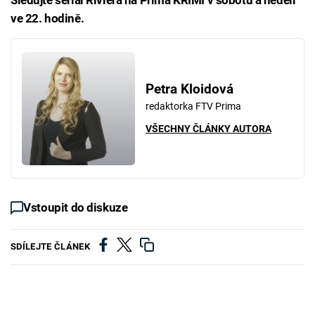
Sledujte seriál Riviéra na Prima KRIMI v sobotu a neděli
ve 22. hodině.
Petra Kloidová
redaktorka FTV Prima
VŠECHNY ČLÁNKY AUTORA
Vstoupit do diskuze
SDÍLEJTE ČLÁNEK