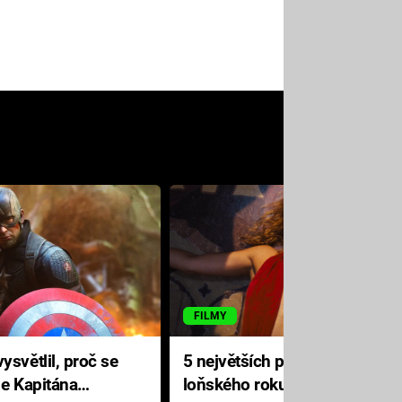
FILMY
ysvětlil, proč se
5 největších propadáků
le Kapitána
loňského roku: Disney na