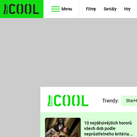
Menu
Filmy
Seriály
Hry
Seriály
Filmy
SIMPSONOVI
STAR WARS
HVĚZDNÁ
AVENGERS
BRÁNA
RYCHLE A
TEORIE
ZBĚSILE 10
Trendy:
VELKÉHO
Star
PREDÁTOR
TŘESKU
10 nejděsivějších hororů
FUTURAMA
všech dob podle
neprůstřelného kritéria.