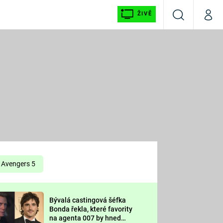
ŽIVĚ
Vyhledávání
Můj p
Prima+
É
CNN Prima NEWS
E
Prima FRESH
ŠÍ
Prima LIVING
E
Prima Ženy
Avengers 5
Prima LAJK
Bývalá castingová šéfka
OOL
Bonda řekla, které favority
Sledujte nás
na agenta 007 by hned