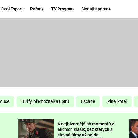
Cool Esport
Pořady
TV Program
Sledujte prima+
Hry
Zábava
MAFIA
ZÁBAVN
GALERI
GTA 6
NEJLEP
KINGDOM
KOMEDI
COME:
DELIVERANCE
CHUCK
House
Buffy, přemožitelka upírů
Escape
Plnej kotel
NORRIS
ESPORT
6 nejbizarnějších momentů z
DEADP
akčních klasik, bez kterých si
slavné filmy už nejde