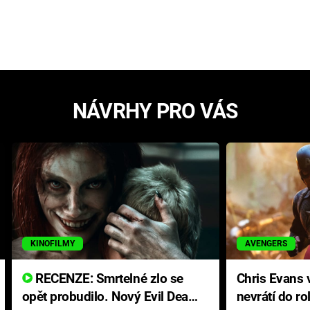
NÁVRHY PRO VÁS
KINOFILMY
AVENGERS
RECENZE: Smrtelné zlo se
Chris Evans v
opět probudilo. Nový Evil Dead
nevrátí do ro