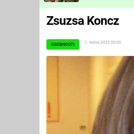
Které děsivé pecky vám
nejvíc zvednou tep?
Zsuzsa Koncz
1. ledna 2023 00:00
OSOBNOSTI