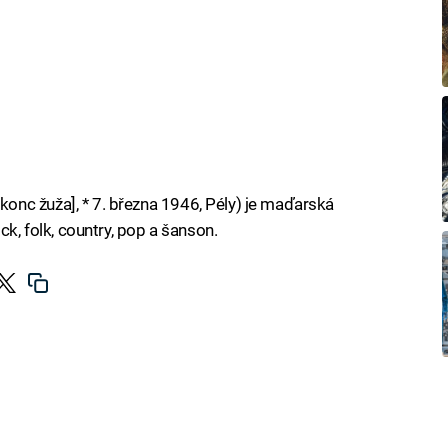
nc žuža], * 7. března 1946, Pély) je maďarská
ck, folk, country, pop a šanson.