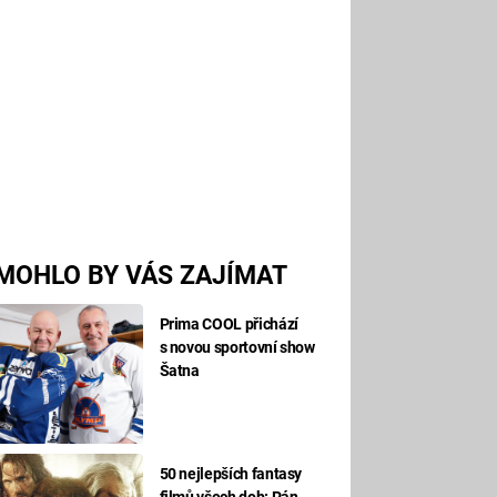
MOHLO BY VÁS ZAJÍMAT
Prima COOL přichází
s novou sportovní show
Šatna
50 nejlepších fantasy
filmů všech dob: Pán