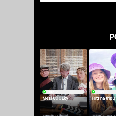
Pottera přišla s ráznou
odpovědí
P
PŘEHRÁT
PŘEHRÁT
Mezi COOLky
Fotr na tripu
Komedie / Zábavný
Rodinný / Reality /