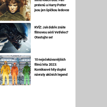
prstenů a Harry Potter
jsou jen špičkou ledovce
KVÍZ: Jak dobře znáte
filmovou sérii Vetřelec?
Otestujte se!
10 nejočekávanějších
filmů léta 2023:
Komiksové hity doplní
návraty akčních legend