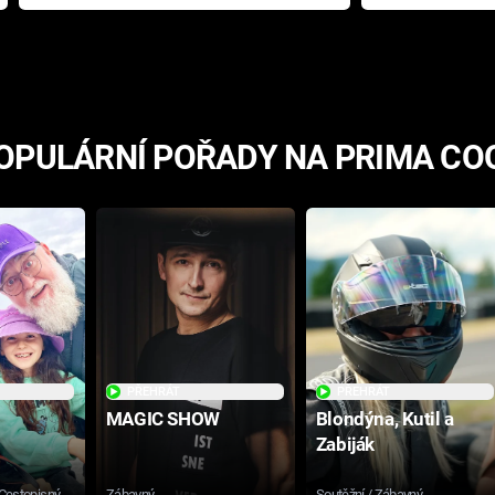
přichází s neodolatelnou
Ameriky
hororovou nabídkou
OPULÁRNÍ POŘADY NA PRIMA CO
PŘEHRÁT
PŘEHRÁT
MAGIC SHOW
Blondýna, Kutil a
Zabiják
 Cestopisný
Zábavný
Soutěžní / Zábavný