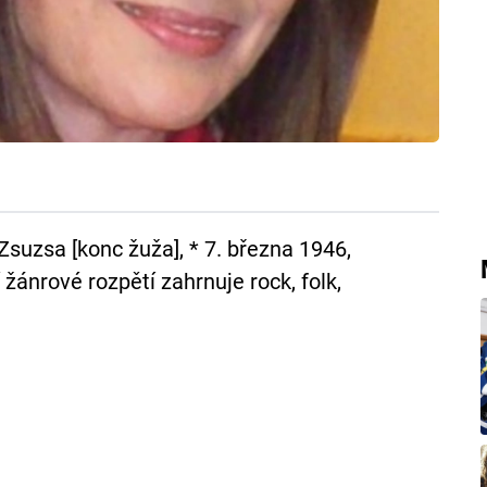
uzsa [konc žuža], * 7. března 1946,
žánrové rozpětí zahrnuje rock, folk,