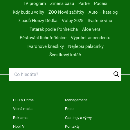
TV program
Změna času
Partie
Počasí
Kdy budou volby
ZOO Nové začátky
Auto – katalog
7 pádů Honzy Dědka
Volby 2025
Svařené víno
Tatarák podle Pohlreicha
Aloe vera
Pěstování lichořeřišnice
Výpočet ascendentu
Tvarohové knedlíky
Nejlepší palačinky
Švestkový koláč
O FTV Prima
Management
Volná místa
Press
Reklama
Castingy a výzvy
HbbTV
Kontakty