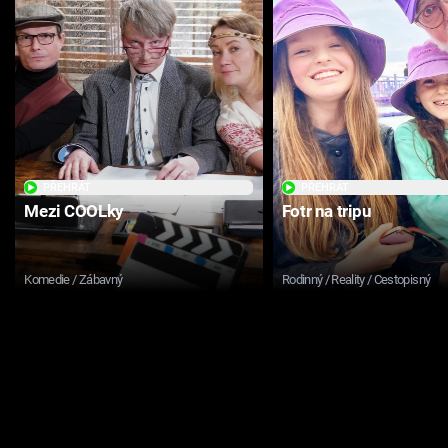
PŘEHRÁT
PŘEHRÁT
Mezi COOLky
Fotr na tripu
Komedie / Zábavný
Rodinný / Reality / Cestopisný