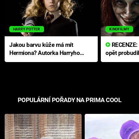
HARRY POTTER
KINOFILMY
Jakou barvu kůže má mít
RECENZE: Smrtelné zlo se
Hermiona? Autorka Harryho
opět probudi
Pottera přišla s ráznou
přichází s n
odpovědí
hororovou n
POPULÁRNÍ POŘADY NA PRIMA COOL