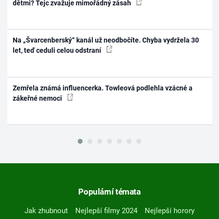
dětmi? Tejc zvažuje mimořádný zásah
Na „Švarcenberský“ kanál už neodbočíte. Chyba vydržela 30
let, teď ceduli celou odstraní
Zemřela známá influencerka. Towleová podlehla vzácné a
zákeřné nemoci
Populární témata
Jak zhubnout
Nejlepší filmy 2024
Nejlepší horory