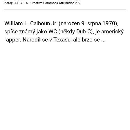
Zdroj: CC-BY-2.5 - Creative Commons Attribution 2.5
Cool Esport
Pořady
William L. Calhoun Jr. (narozen 9. srpna 1970),
spíše známý jako WC (někdy Dub-C), je americký
TV Program
rapper. Narodil se v Texasu, ale brzo se ...
Sledujte prima+
Přihlášení
Sledujte nás