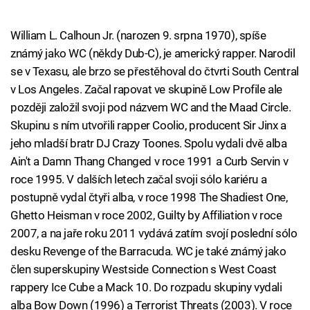
William L. Calhoun Jr. (narozen 9. srpna 1970), spíše
známý jako WC (někdy Dub-C), je americký rapper. Narodil
se v Texasu, ale brzo se přestěhoval do čtvrti South Central
v Los Angeles. Začal rapovat ve skupině Low Profile ale
později založil svoji pod názvem WC and the Maad Circle.
Skupinu s ním utvořili rapper Coolio, producent Sir Jinx a
jeho mladší bratr DJ Crazy Toones. Spolu vydali dvě alba
Ain't a Damn Thang Changed v roce 1991 a Curb Servin v
roce 1995. V dalších letech začal svoji sólo kariéru a
postupně vydal čtyři alba, v roce 1998 The Shadiest One,
Ghetto Heisman v roce 2002, Guilty by Affiliation v roce
2007, a na jaře roku 2011 vydává zatím svojí poslední sólo
desku Revenge of the Barracuda. WC je také známý jako
člen superskupiny Westside Connection s West Coast
rappery Ice Cube a Mack 10. Do rozpadu skupiny vydali
alba Bow Down (1996) a Terrorist Threats (2003). V roce