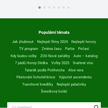
Populární témata
Jak zhubnout
Nejlepší filmy 2024
Nejlepší horory
TV program
Změna času
Partie
Počasí
Kdy budou volby
ZOO Nové začátky
Auto – katalog
7 pádů Honzy Dědka
Volby 2025
Svařené víno
Tatarák podle Pohlreicha
Aloe vera
Pěstování lichořeřišnice
Výpočet ascendentu
Tvarohové knedlíky
Nejlepší palačinky
Švestkový koláč