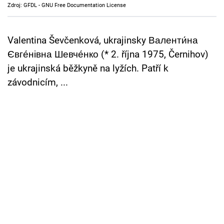
Zdroj: GFDL - GNU Free Documentation License
Cool Esport
Pořady
Valentina Ševčenková, ukrajinsky Валенти́на
Євге́нівна Шевче́нко (* 2. října 1975, Černihov)
TV Program
je ukrajinská běžkyně na lyžích. Patří k
závodnicím, ...
Sledujte prima+
Přihlášení
Sledujte nás