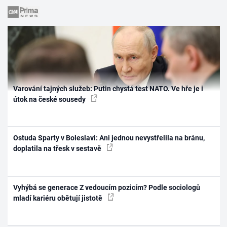
Varování tajných služeb: Putin chystá test NATO. Ve hře je i
útok na české sousedy
Ostuda Sparty v Boleslavi: Ani jednou nevystřelila na bránu,
doplatila na třesk v sestavě
Vyhýbá se generace Z vedoucím pozicím? Podle sociologů
mladí kariéru obětují jistotě