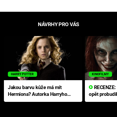
NÁVRHY PRO VÁS
HARRY POTTER
KINOFILMY
Jakou barvu kůže má mít
RECENZE: Smrtelné zlo se
Hermiona? Autorka Harryho
opět probudi
Pottera přišla s ráznou
přichází s n
odpovědí
hororovou n