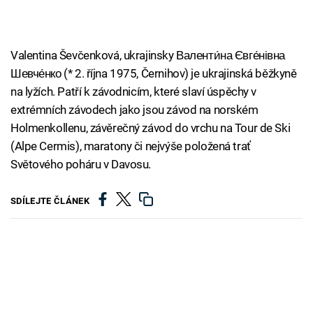
Valentina Ševčenková, ukrajinsky Валенти́на Євге́нівна
Шевче́нко (* 2. října 1975, Černihov) je ukrajinská běžkyně
na lyžích. Patří k závodnicím, které slaví úspěchy v
extrémních závodech jako jsou závod na norském
Holmenkollenu, závěrečný závod do vrchu na Tour de Ski
(Alpe Cermis), maratony či nejvýše položená trať
Světového poháru v Davosu.
SDÍLEJTE ČLÁNEK