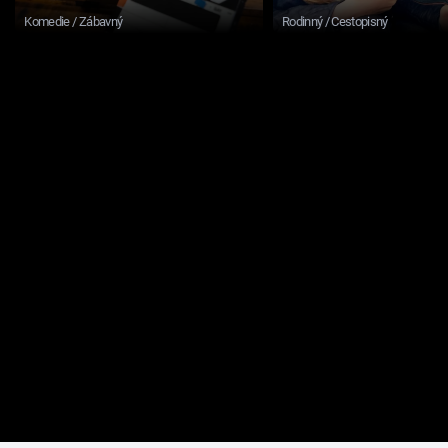
Komedie / Zábavný
Rodinný / Cestopisný