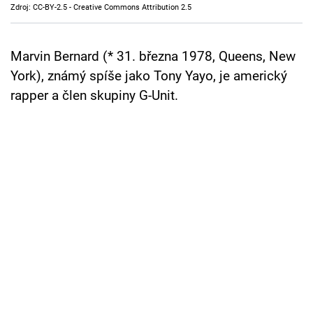
Zdroj: CC-BY-2.5 - Creative Commons Attribution 2.5
Cool Esport
Pořady
Marvin Bernard (* 31. března 1978, Queens, New
York), známý spíše jako Tony Yayo, je americký
TV Program
rapper a člen skupiny G-Unit.
Sledujte prima+
Přihlášení
Sledujte nás