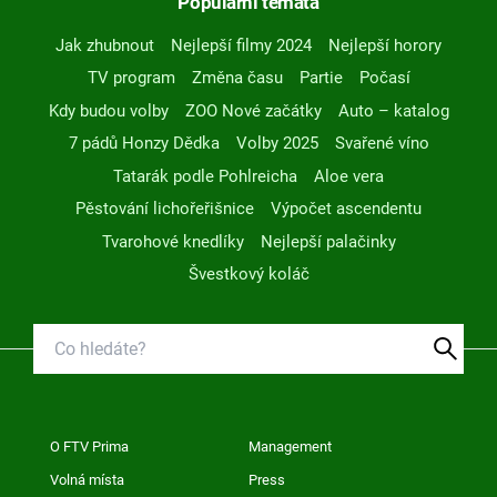
Populární témata
Jak zhubnout
Nejlepší filmy 2024
Nejlepší horory
TV program
Změna času
Partie
Počasí
Kdy budou volby
ZOO Nové začátky
Auto – katalog
7 pádů Honzy Dědka
Volby 2025
Svařené víno
Tatarák podle Pohlreicha
Aloe vera
Pěstování lichořeřišnice
Výpočet ascendentu
Tvarohové knedlíky
Nejlepší palačinky
Švestkový koláč
O FTV Prima
Management
Volná místa
Press