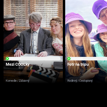
PŘEHRÁT
PŘEHRÁT
Mezi COOLky
Fotr na tripu
Komedie / Zábavný
Rodinný / Cestopisný