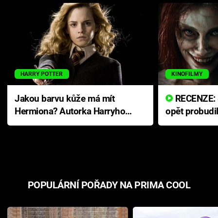
HARRY POTTER
KINOFILMY
Jakou barvu kůže má mít
RECENZE: Smrtelné zlo se
Hermiona? Autorka Harryho
opět probudi
Pottera přišla s ráznou
přichází s n
odpovědí
hororovou n
POPULÁRNÍ POŘADY NA PRIMA COOL