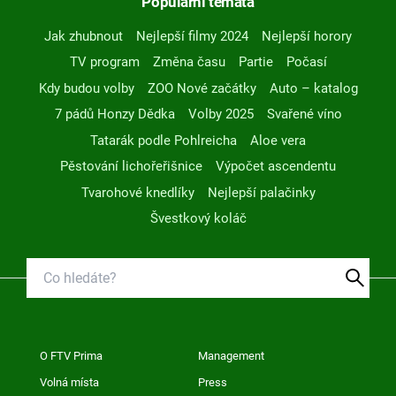
Populární témata
Jak zhubnout
Nejlepší filmy 2024
Nejlepší horory
TV program
Změna času
Partie
Počasí
Kdy budou volby
ZOO Nové začátky
Auto – katalog
7 pádů Honzy Dědka
Volby 2025
Svařené víno
Tatarák podle Pohlreicha
Aloe vera
Pěstování lichořeřišnice
Výpočet ascendentu
Tvarohové knedlíky
Nejlepší palačinky
Švestkový koláč
O FTV Prima
Management
Volná místa
Press