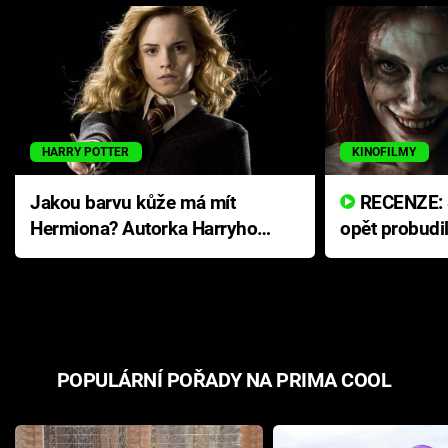
HARRY POTTER
KINOFILMY
Jakou barvu kůže má mít
RECENZE: Smrtelné zlo se
Hermiona? Autorka Harryho
opět probudi
Pottera přišla s ráznou
přichází s n
odpovědí
hororovou n
POPULÁRNÍ POŘADY NA PRIMA COOL