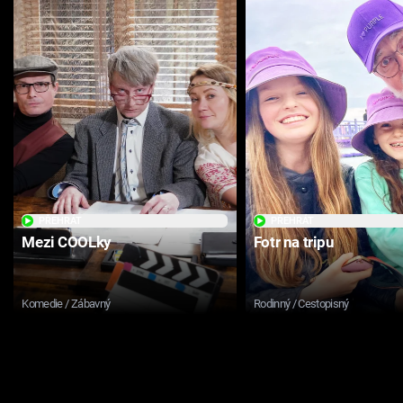
PŘEHRÁT
PŘEHRÁT
Mezi COOLky
Fotr na tripu
Komedie / Zábavný
Rodinný / Cestopisný