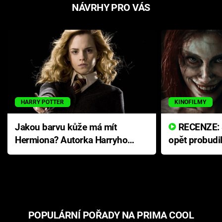
NÁVRHY PRO VÁS
HARRY POTTER
KINOFILMY
Jakou barvu kůže má mít
RECENZE: Smrtelné zlo se
Hermiona? Autorka Harryho
opět probudi
Pottera přišla s ráznou
přichází s n
odpovědí
hororovou n
POPULÁRNÍ POŘADY NA PRIMA COOL