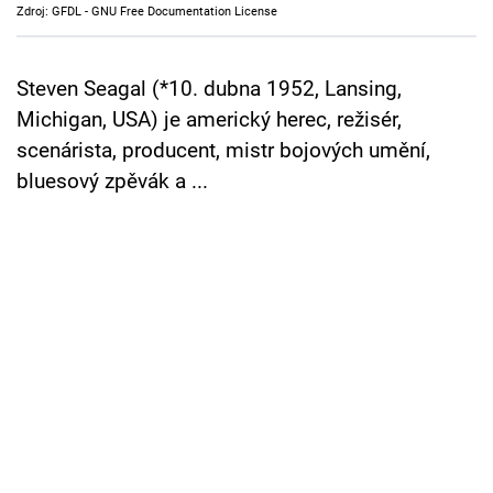
Zdroj: GFDL - GNU Free Documentation License
Cool Esport
Pořady
Steven Seagal (*10. dubna 1952, Lansing,
Michigan, USA) je americký herec, režisér,
TV Program
scenárista, producent, mistr bojových umění,
bluesový zpěvák a ...
Sledujte prima+
Přihlášení
Sledujte nás