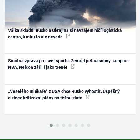
Válka skladů: Rusko a Ukrajina si navzájem ničí logistická
centra, k míru to ale nevede
Smutná zpráva pro svět sportu: Zemřel pětinásobný šampion
NBA. Nelson zářil i jako trenér
„Veselého mlékaře“ z USA chce Rusko vyhostit. Úspěšný
cizinec kritizoval plány na těžbu zlata