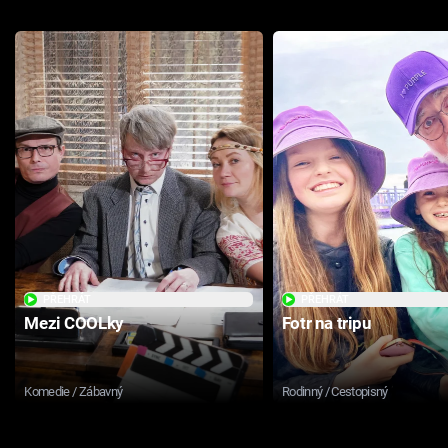
PŘEHRÁT
PŘEHRÁT
Mezi COOLky
Fotr na tripu
Komedie / Zábavný
Rodinný / Cestopisný