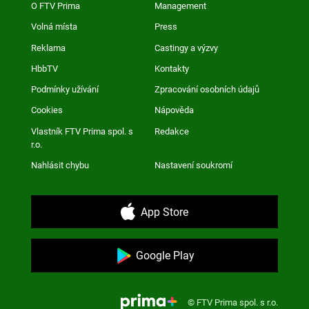
O FTV Prima
Management
Volná místa
Press
Reklama
Castingy a výzvy
HbbTV
Kontakty
Podmínky užívání
Zpracování osobních údajů
Cookies
Nápověda
Vlastník FTV Prima spol. s
Redakce
r.o.
Nahlásit chybu
Nastavení soukromí
App Store
Google Play
© FTV Prima spol. s r.o.