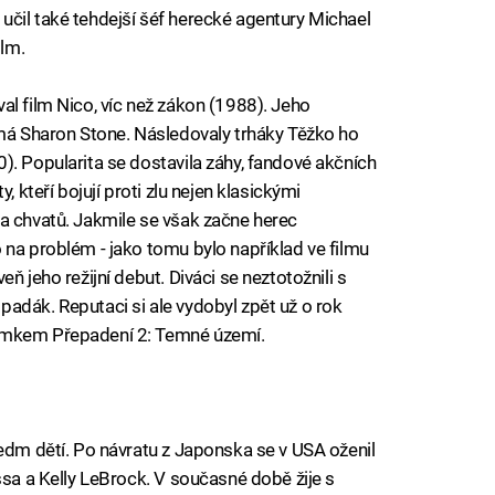
čil také tehdejší šéf herecké agentury Michael
ilm.
al film Nico, víc než zákon (1988). Jeho
ámá Sharon Stone. Následovaly trháky Těžko ho
). Popularita se dostavila záhy, fandové akčních
, kteří bojují proti zlu nejen klasickými
a chvatů. Jakmile se však začne herec
 na problém - jako tomu bylo například ve filmu
ň jeho režijní debut. Diváci se neztotožnili s
adák. Reputaci si ale vydobyl zpět už o rok
ímkem Přepadení 2: Temné území.
sedm dětí. Po návratu z Japonska se v USA oženil
ssa a Kelly LeBrock. V současné době žije s