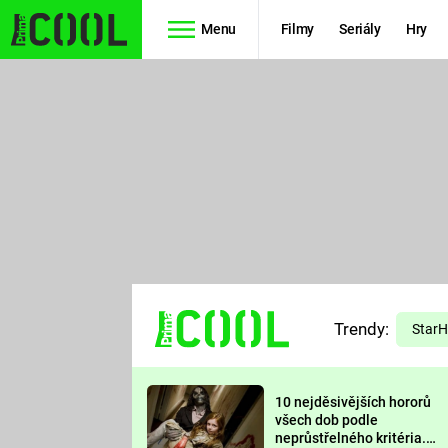
Menu
Filmy
Seriály
Hry
Seriály
Filmy
SIMPSONOVI
STAR WARS
HVĚZDNÁ
AVENGERS
BRÁNA
RYCHLE A
TEORIE
ZBĚSILE 10
Trendy:
VELKÉHO
Star
PREDÁTOR
TŘESKU
10 nejděsivějších hororů
FUTURAMA
všech dob podle
neprůstřelného kritéria.