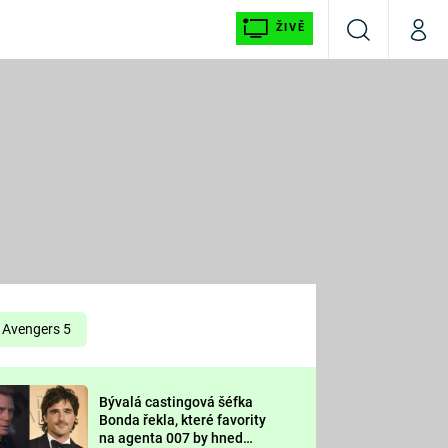
ŽIVĚ
Vyhledávání
Můj p
Prima+
É
CNN Prima NEWS
E
Prima FRESH
ŠÍ
Prima LIVING
E
Prima Ženy
Avengers 5
Prima LAJK
Bývalá castingová šéfka
OOL
Bonda řekla, které favority
Sledujte nás
na agenta 007 by hned