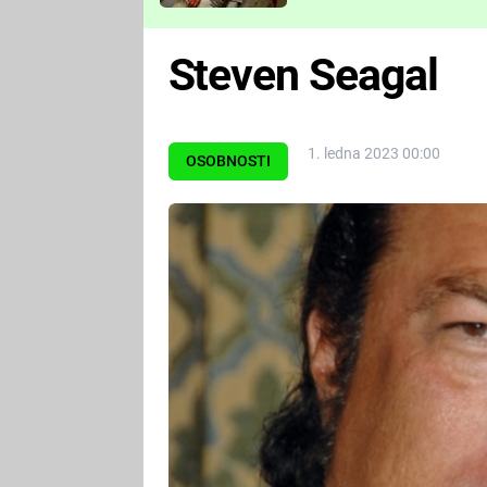
Které děsivé pecky vám
nejvíc zvednou tep?
Steven Seagal
1. ledna 2023 00:00
OSOBNOSTI