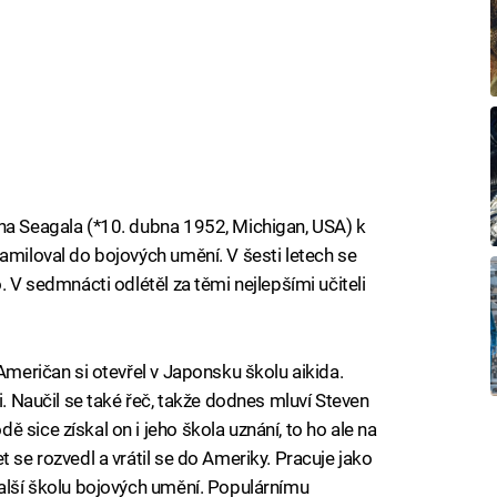
na Seagala (*10. dubna 1952, Michigan, USA) k
amiloval do bojových umění. V šesti letech se
. V sedmnácti odlétěl za těmi nejlepšími učiteli
 Američan si otevřel v Japonsku školu aikida.
i. Naučil se také řeč, takže dodnes mluví Steven
 sice získal on i jeho škola uznání, to ho ale na
t se rozvedl a vrátil se do Ameriky. Pracuje jako
další školu bojových umění. Populárnímu