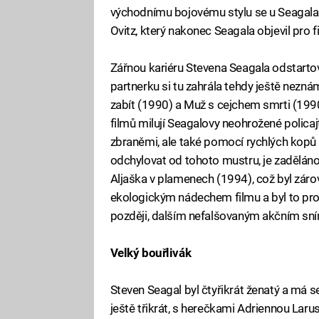
východnímu bojovému stylu se u Seagala u
Ovitz, který nakonec Seagala objevil pro f
Zářnou kariéru Stevena Seagala odstartov
partnerku si tu zahrála tehdy ještě nezn
zabít (1990) a Muž s cejchem smrti (1990
filmů milují Seagalovy neohrožené policajty
zbraněmi, ale také pomocí rychlých kopů 
odchylovat od tohoto mustru, je zaděláno
Aljaška v plamenech (1994), což byl zárove
ekologickým nádechem filmu a byl to prop
později, dalším nefalšovaným akčním sn
Velký bouřlivák
Steven Seagal byl čtyřikrát ženatý a má 
ještě třikrát, s herečkami Adriennou Laru