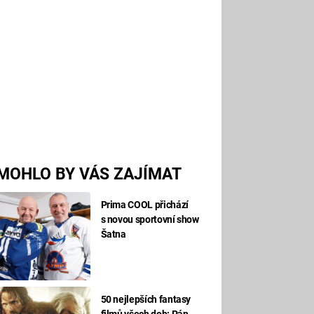
MOHLO BY VÁS ZAJÍMAT
Prima COOL přichází
s novou sportovní show
Šatna
50 nejlepších fantasy
filmů všech dob: Pán