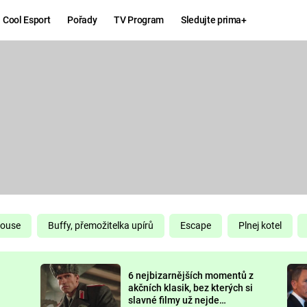
Cool Esport
Pořady
TV Program
Sledujte prima+
Hry
Zábava
MAFIA
ZÁBAVN
GALERI
GTA 6
NEJLEP
KINGDOM
KOMEDI
COME:
DELIVERANCE
CHUCK
House
Buffy, přemožitelka upírů
Escape
Plnej kotel
NORRIS
ESPORT
6 nejbizarnějších momentů z
DEADP
akčních klasik, bez kterých si
slavné filmy už nejde