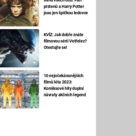
prstenů a Harry Potter
jsou jen špičkou ledovce
KVÍZ: Jak dobře znáte
filmovou sérii Vetřelec?
Otestujte se!
10 nejočekávanějších
filmů léta 2023:
Komiksové hity doplní
návraty akčních legend