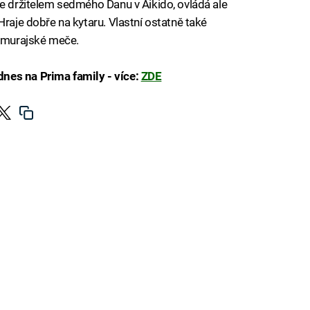
Je držitelem sedmého Danu v Aikido, ovládá ale
Hraje dobře na kytaru. Vlastní ostatně také
samurajské meče.
nes na Prima family - více:
ZDE