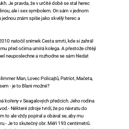
. Je pravda, že v určité době se stal herec
inou, ale i sex symbolem. On sám v jednom
jednou znám spíše jako skvělý herec a
2010 natočil snímek Cesta smrti, kde si zahrál
rému před očima umírá kolega. A přestože chtějí
Axel neuposlechne a rozhodne se sám hledat
Glimmer Man, Lovec Policajtů, Patriot, Mačeta,
sem - je to Blani možné?
 má kořeny v Seagalových předcích. Jeho rodina
od.- Některé zdroje tvrdí, že po návratu do
m to ale vždy popíral a obával se, aby mu
u.- Je to skutečný obr. Měří 193 centimetrů.