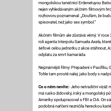
mongolskou tanečnicí Erdenetuyou Batsukh
nejen vyhledávaným akčním filmovým hrd
rozhovoru poznamenal: „Doufám, že budu 
spisovatel, než jako sex symbol.“
Akčním filmům ale zůstává věrný. V roce 
roli agenta Interpolu Samuela Axela, kte
šéfové celou jednotku z akce stáhnout, 
odplatu za smrt kamaráda.
Nejznámější filmy: Přepadení v Pacifiku, 
Tohle tam prostě nalej: jako body s nadpi
Co o něm nevíte:
- Jeho netradiční vizáž
má rusko-židovský, irský a mongolský pův
Ameriky spolupracoval s FBI a CIA. On sá
podobná nařčení nezničila hereckou kariér