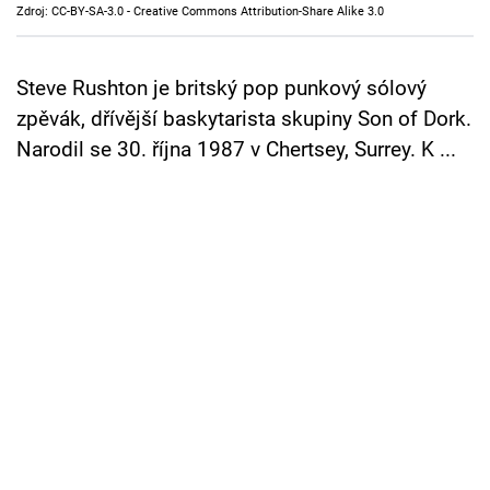
Zdroj: CC-BY-SA-3.0 - Creative Commons Attribution-Share Alike 3.0
Cool Esport
Pořady
Steve Rushton je britský pop punkový sólový
zpěvák, dřívější baskytarista skupiny Son of Dork.
TV Program
Narodil se 30. října 1987 v Chertsey, Surrey. K ...
Sledujte prima+
Přihlášení
Sledujte nás