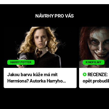
NÁVRHY PRO VÁS
HARRY POTTER
KINOFILMY
Jakou barvu kůže má mít
RECENZE: Smrtelné zlo se
Hermiona? Autorka Harryho
opět probudi
Pottera přišla s ráznou
přichází s n
odpovědí
hororovou n