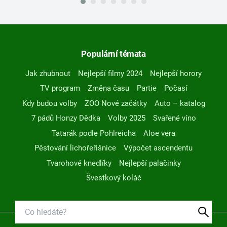
Populární témata
Jak zhubnout
Nejlepší filmy 2024
Nejlepší horory
TV program
Změna času
Partie
Počasí
Kdy budou volby
ZOO Nové začátky
Auto – katalog
7 pádů Honzy Dědka
Volby 2025
Svařené víno
Tatarák podle Pohlreicha
Aloe vera
Pěstování lichořeřišnice
Výpočet ascendentu
Tvarohové knedlíky
Nejlepší palačinky
Švestkový koláč