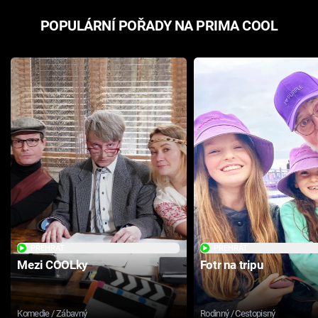
POPULÁRNÍ POŘADY NA PRIMA COOL
PŘEHRÁT
PŘEHRÁT
Mezi COOLky
Fotr na tripu
Komedie / Zábavný
Rodinný / Cestopisný