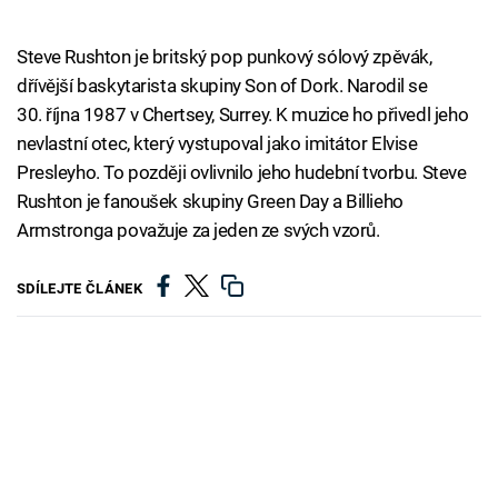
Steve Rushton je britský pop punkový sólový zpěvák,
dřívější baskytarista skupiny Son of Dork. Narodil se
30. října 1987 v Chertsey, Surrey. K muzice ho přivedl jeho
nevlastní otec, který vystupoval jako imitátor Elvise
Presleyho. To později ovlivnilo jeho hudební tvorbu. Steve
Rushton je fanoušek skupiny Green Day a Billieho
Armstronga považuje za jeden ze svých vzorů.
SDÍLEJTE ČLÁNEK