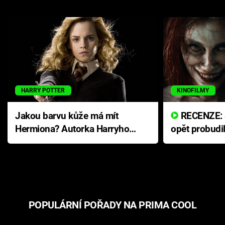
HARRY POTTER
KINOFILMY
Jakou barvu kůže má mít
RECENZE: Smrtelné zlo se
Hermiona? Autorka Harryho
opět probudi
Pottera přišla s ráznou
přichází s n
odpovědí
hororovou n
POPULÁRNÍ POŘADY NA PRIMA COOL