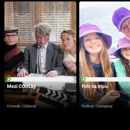
PŘEHRÁT
PŘEHRÁT
Mezi COOLky
Fotr na tripu
Komedie / Zábavný
Rodinný / Cestopisný