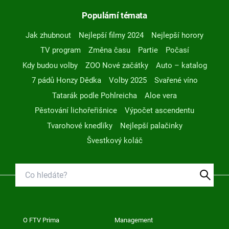
Populární témata
Jak zhubnout
Nejlepší filmy 2024
Nejlepší horory
TV program
Změna času
Partie
Počasí
Kdy budou volby
ZOO Nové začátky
Auto – katalog
7 pádů Honzy Dědka
Volby 2025
Svařené víno
Tatarák podle Pohlreicha
Aloe vera
Pěstování lichořeřišnice
Výpočet ascendentu
Tvarohové knedlíky
Nejlepší palačinky
Švestkový koláč
O FTV Prima
Management