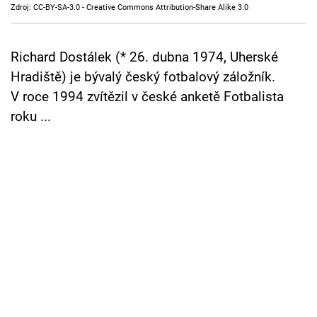
Zdroj: CC-BY-SA-3.0 - Creative Commons Attribution-Share Alike 3.0
Cool Esport
Pořady
Richard Dostálek (* 26. dubna 1974, Uherské
Hradiště) je bývalý český fotbalový záložník.
TV Program
V roce 1994 zvítězil v české anketě Fotbalista
roku ...
Sledujte prima+
Přihlášení
Sledujte nás