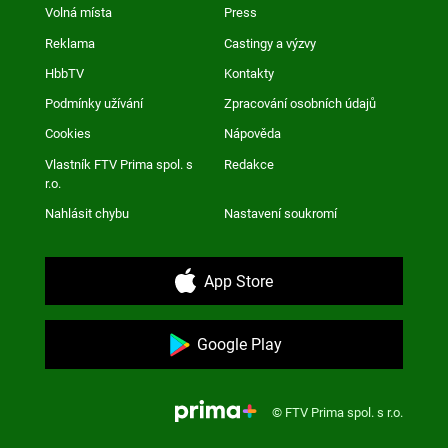
Volná místa
Press
Reklama
Castingy a výzvy
HbbTV
Kontakty
Podmínky užívání
Zpracování osobních údajů
Cookies
Nápověda
Vlastník FTV Prima spol. s
Redakce
r.o.
Nahlásit chybu
Nastavení soukromí
App Store
Google Play
© FTV Prima spol. s r.o.