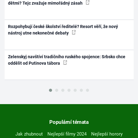
dětmi? Tejc zvažuje mimořádný zásah
Rozpohybují české školství ředitelé? Resort věří, že nový
nástroj utne nekonečné debaty
Zelenskyj navštíví tradičního ruského spojence: Srbsko chce
oddělit od Putinova tábora
Populární témata
Jak zhubnout
Nejlepší filmy 2024
Nejlepší horory