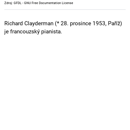
Zdroj: GFDL - GNU Free Documentation License
Cool Esport
Pořady
Richard Clayderman (* 28. prosince 1953, Paříž)
je francouzský pianista.
TV Program
Sledujte prima+
Přihlášení
Sledujte nás