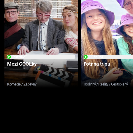
PŘEHRÁT
PŘEHRÁT
Mezi COOLky
Fotr na tripu
Komedie / Zábavný
Rodinný / Reality / Cestopisný