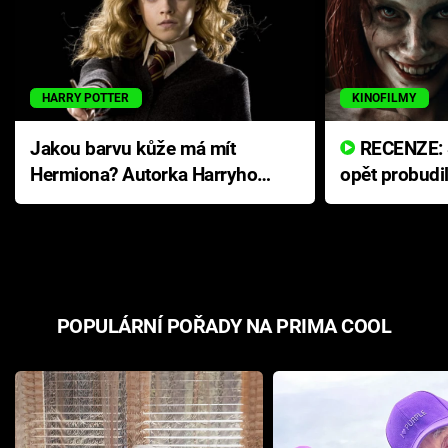
HARRY POTTER
KINOFILMY
Jakou barvu kůže má mít
RECENZE: Smrtelné zlo se
Hermiona? Autorka Harryho
opět probudi
Pottera přišla s ráznou
přichází s n
odpovědí
hororovou n
POPULÁRNÍ POŘADY NA PRIMA COOL