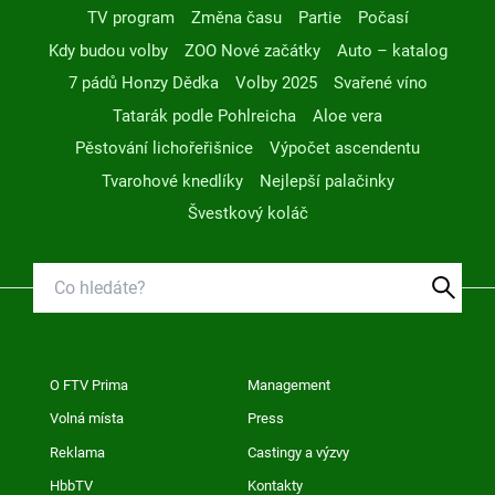
TV program
Změna času
Partie
Počasí
Kdy budou volby
ZOO Nové začátky
Auto – katalog
7 pádů Honzy Dědka
Volby 2025
Svařené víno
Tatarák podle Pohlreicha
Aloe vera
Pěstování lichořeřišnice
Výpočet ascendentu
Tvarohové knedlíky
Nejlepší palačinky
Švestkový koláč
O FTV Prima
Management
Volná místa
Press
Reklama
Castingy a výzvy
HbbTV
Kontakty