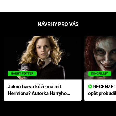
NÁVRHY PRO VÁS
HARRY POTTER
KINOFILMY
Jakou barvu kůže má mít
RECENZE: Smrtelné zlo se
Hermiona? Autorka Harryho
opět probudi
Pottera přišla s ráznou
přichází s n
odpovědí
hororovou n