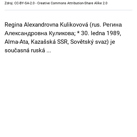
Zdroj: CC-BY-SA-2.0 - Creative Commons Attribution-Share Alike 2.0
Cool Esport
Pořady
Regina Alexandrovna Kulikovová (rus. Регина
Александровна Куликова; * 30. ledna 1989,
TV Program
Alma-Ata, Kazašská SSR, Sovětský svaz) je
současná ruská ...
Sledujte prima+
Přihlášení
Sledujte nás