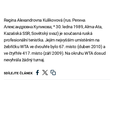
Regina Alexandrovna Kulikovová (rus. Регина
Александровна Куликова; * 30. ledna 1989, Alma-Ata,
Kazašská SSR, Sovětský svaz) je současná ruská
profesionální tenistka. Jejím nejvyšším umístěním na
žebříčku WTA ve dvouhře bylo 67. místo (duben 2010) a
ve čtyřhře 417. místo (září 2009). Na okruhu WTA dosud
nevyhrála žádný turnaj.
SDÍLEJTE ČLÁNEK