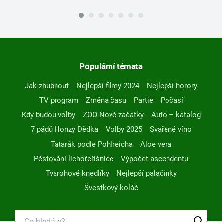
Populární témata
Jak zhubnout
Nejlepší filmy 2024
Nejlepší horory
TV program
Změna času
Partie
Počasí
Kdy budou volby
ZOO Nové začátky
Auto – katalog
7 pádů Honzy Dědka
Volby 2025
Svařené víno
Tatarák podle Pohlreicha
Aloe vera
Pěstování lichořeřišnice
Výpočet ascendentu
Tvarohové knedlíky
Nejlepší palačinky
Švestkový koláč