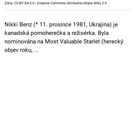
Zdroj: CC-BY-SA-2.0 - Creative Commons Attribution-Share Alike 2.0
Cool Esport
Pořady
Nikki Benz (* 11. prosince 1981, Ukrajina) je
kanadská pornoherečka a režisérka. Byla
TV Program
nominována na Most Valuable Starlet (herecký
objev roku, ...
Sledujte prima+
Přihlášení
Sledujte nás