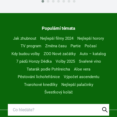
Populární témata
Jak zhubnout
Nejlepší filmy 2024
Nejlepší horory
TV program
Změna času
Partie
Počasí
Kdy budou volby
ZOO Nové začátky
Auto – katalog
7 pádů Honzy Dědka
Volby 2025
Svařené víno
Tatarák podle Pohlreicha
Aloe vera
Pěstování lichořeřišnice
Výpočet ascendentu
Tvarohové knedlíky
Nejlepší palačinky
Švestkový koláč