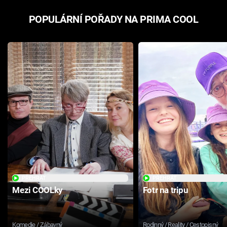
POPULÁRNÍ POŘADY NA PRIMA COOL
PŘEHRÁT
PŘEHRÁT
Mezi COOLky
Fotr na tripu
Komedie / Zábavný
Rodinný / Reality / Cestopisný