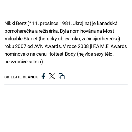
Nikki Benz (* 11. prosince 1981, Ukrajina) je kanadská
pornoherečka a režisérka. Byla nominována na Most
Valuable Starlet (herecký objev roku, začínající herečka)
roku 2007 od AVN Awards. V roce 2008 ji F.A.M.E. Awards
nominovalo na cenu Hottest Body (nejvíce sexy tělo,
nejvzrušivější tělo)
SDÍLEJTE ČLÁNEK