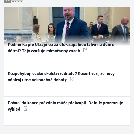
Podmínka pro Ukrajince za útok zápalnou lahví na dům s
dětmi? Tejc zvažuje mimořádný zásah
Rozpohybují české školství ředitelé? Resort věří, že nový
nástroj utne nekonečné debaty
Počasí do konce prázdnin může překvapit. Detaily prozrazuje
výhled