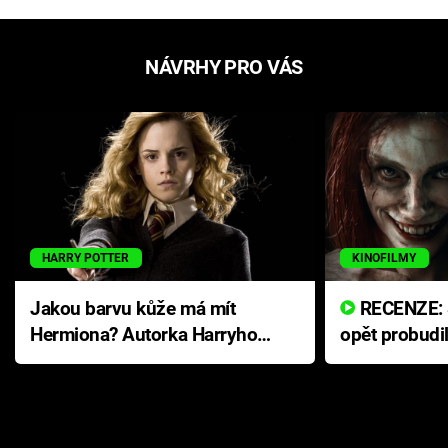
NÁVRHY PRO VÁS
HARRY POTTER
KINOFILMY
Jakou barvu kůže má mít
RECENZE: Smrtelné zlo se
Hermiona? Autorka Harryho
opět probudi
Pottera přišla s ráznou
přichází s n
odpovědí
hororovou n