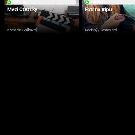
PŘEHRÁT
PŘEHRÁT
Mezi COOLky
Fotr na tripu
Komedie / Zábavný
Rodinný / Cestopisný