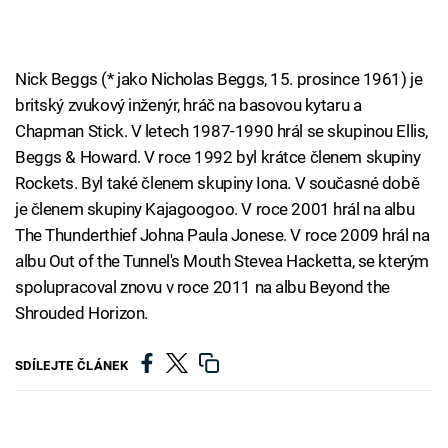
Nick Beggs (* jako Nicholas Beggs, 15. prosince 1961) je
britský zvukový inženýr, hráč na basovou kytaru a
Chapman Stick. V letech 1987-1990 hrál se skupinou Ellis,
Beggs & Howard. V roce 1992 byl krátce členem skupiny
Rockets. Byl také členem skupiny Iona. V současné době
je členem skupiny Kajagoogoo. V roce 2001 hrál na albu
The Thunderthief Johna Paula Jonese. V roce 2009 hrál na
albu Out of the Tunnel's Mouth Stevea Hacketta, se kterým
spolupracoval znovu v roce 2011 na albu Beyond the
Shrouded Horizon.
SDÍLEJTE ČLÁNEK