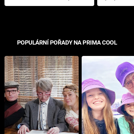
Pottera přišla s ráznou
přichází s n
odpovědí
hororovou n
POPULÁRNÍ POŘADY NA PRIMA COOL