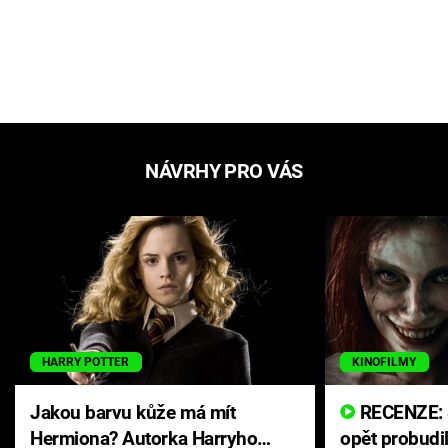
NÁVRHY PRO VÁS
HARRY POTTER
KINOFILMY
Jakou barvu kůže má mít
RECENZE: Smrtelné zlo se
Hermiona? Autorka Harryho
opět probudi