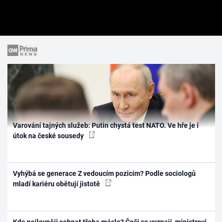
Varování tajných služeb: Putin chystá test NATO. Ve hře je i
útok na české sousedy
Vyhýbá se generace Z vedoucím pozicím? Podle sociologů
mladí kariéru obětují jistotě
Kde nejlevněji sehnat třeba máslo? Češi se vyznají, ministrovi