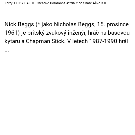
Zdroj: CC-BY-SA-3.0 - Creative Commons Attribution-Share Alike 3.0
Cool Esport
Pořady
Nick Beggs (* jako Nicholas Beggs, 15. prosince
1961) je britský zvukový inženýr, hráč na basovou
TV Program
kytaru a Chapman Stick. V letech 1987-1990 hrál
...
Sledujte prima+
Přihlášení
Sledujte nás