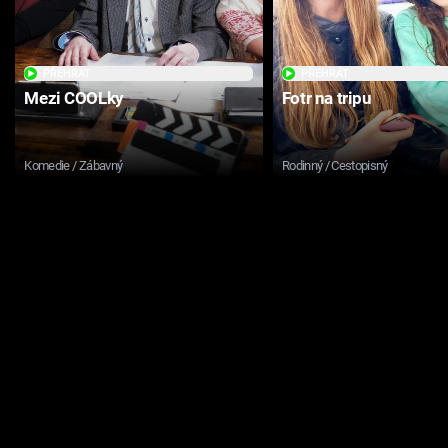
PŘEHRÁT
PŘEHRÁT
Mezi COOLky
Fotr na tripu
Komedie / Zábavný
Rodinný / Cestopisný