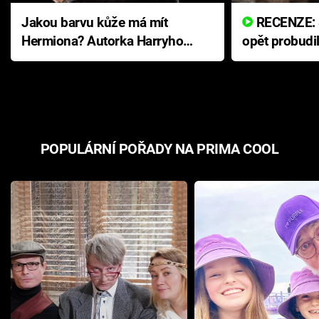
Jakou barvu kůže má mít
RECENZE: Smrtelné zlo se
Hermiona? Autorka Harryho
opět probudi
Pottera přišla s ráznou
přichází s n
odpovědí
hororovou n
POPULÁRNÍ POŘADY NA PRIMA COOL