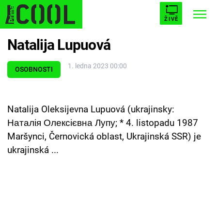
ŽIVĚ
Natalija Lupuová
STARHOUSE
BUFFY, PŘEMOŽITELKA UPÍRŮ
Trendy:
1. ledna 2023 00:00
ESCAPE
PLNEJ KOTEL
AVENGERS 5
OSOBNOSTI
Natalija Oleksijevna Lupuová (ukrajinsky:
Наталія Олексієвна Лупу; * 4. listopadu 1987
Témata
Maršynci, Černovická oblast, Ukrajinská SSR) je
ukrajinská ...
Filmy
Seriály
Hry