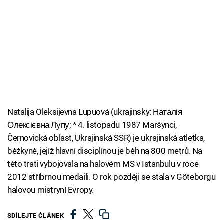
Cool Esport
Pořady
TV Program
Sledujte prima+
Natalija Oleksijevna Lupuová (ukrajinsky: Наталія
Přihlášení
Олексієвна Лупу; * 4. listopadu 1987 Maršynci,
Černovická oblast, Ukrajinská SSR) je ukrajinská atletka,
běžkyně, jejíž hlavní disciplínou je běh na 800 metrů. Na
Sledujte nás
této trati vybojovala na halovém MS v Istanbulu v roce
2012 stříbrnou medaili. O rok později se stala v Göteborgu
halovou mistryní Evropy.
SDÍLEJTE ČLÁNEK