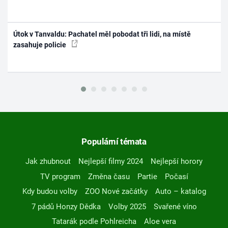
Útok v Tanvaldu: Pachatel měl pobodat tři lidi, na místě
zasahuje policie
Populární témata
Jak zhubnout
Nejlepší filmy 2024
Nejlepší horory
TV program
Změna času
Partie
Počasí
Kdy budou volby
ZOO Nové začátky
Auto – katalog
7 pádů Honzy Dědka
Volby 2025
Svařené víno
Tatarák podle Pohlreicha
Aloe vera