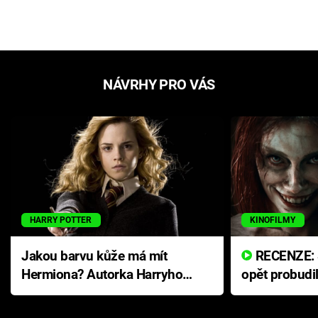
NÁVRHY PRO VÁS
HARRY POTTER
KINOFILMY
Jakou barvu kůže má mít
RECENZE: Smrtelné zlo se
Hermiona? Autorka Harryho
opět probudi
Pottera přišla s ráznou
přichází s n
odpovědí
hororovou n