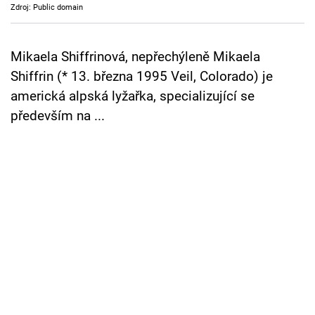
Zdroj: Public domain
Cool Esport
Pořady
Mikaela Shiffrinová, nepřechýleně Mikaela
Shiffrin (* 13. března 1995 Veil, Colorado) je
TV Program
americká alpská lyžařka, specializující se
především na ...
Sledujte prima+
Přihlášení
Sledujte nás