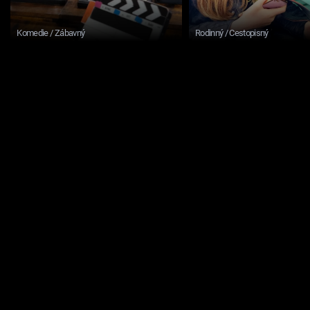
Komedie / Zábavný
Rodinný / Cestopisný