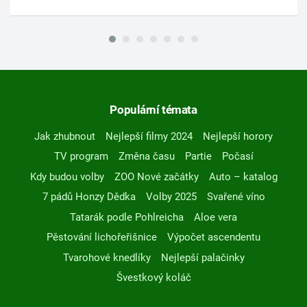
Populární témata
Jak zhubnout
Nejlepší filmy 2024
Nejlepší horory
TV program
Změna času
Partie
Počasí
Kdy budou volby
ZOO Nové začátky
Auto – katalog
7 pádů Honzy Dědka
Volby 2025
Svařené víno
Tatarák podle Pohlreicha
Aloe vera
Pěstování lichořeřišnice
Výpočet ascendentu
Tvarohové knedlíky
Nejlepší palačinky
Švestkový koláč