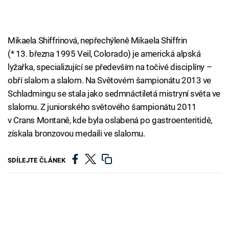
Mikaela Shiffrinová, nepřechýleně Mikaela Shiffrin
(* 13. března 1995 Veil, Colorado) je americká alpská
lyžařka, specializující se především na točivé disciplíny –
obří slalom a slalom. Na Světovém šampionátu 2013 ve
Schladmingu se stala jako sedmnáctiletá mistryní světa ve
slalomu. Z juniorského světového šampionátu 2011
v Crans Montaně, kde byla oslabená po gastroenteritidě,
získala bronzovou medaili ve slalomu.
SDÍLEJTE ČLÁNEK