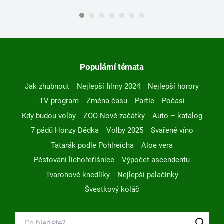
Populární témata
Jak zhubnout
Nejlepší filmy 2024
Nejlepší horory
TV program
Změna času
Partie
Počasí
Kdy budou volby
ZOO Nové začátky
Auto – katalog
7 pádů Honzy Dědka
Volby 2025
Svařené víno
Tatarák podle Pohlreicha
Aloe vera
Pěstování lichořeřišnice
Výpočet ascendentu
Tvarohové knedlíky
Nejlepší palačinky
Švestkový koláč