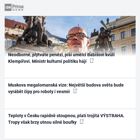
Neodborné, plýtváte penězi, píší umělci Babišovi kvůli
Klempířovi. Ministr kulturní politiku hájí
Muskova megalomanská vize: Největší budova světa bude
vyrábět čipy pro roboty i vesmír
Teploty v Česku rapidně stoupnou, platí trojitá VÝSTRAHA.
Tropy však brzy utnou silné bouřky