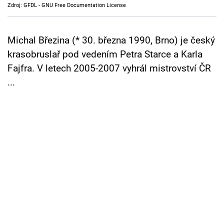
Zdroj: GFDL - GNU Free Documentation License
Cool Esport
Pořady
Michal Březina (* 30. března 1990, Brno) je český
krasobruslař pod vedením Petra Starce a Karla
TV Program
Fajfra. V letech 2005-2007 vyhrál mistrovství ČR
...
Sledujte prima+
Přihlášení
Sledujte nás