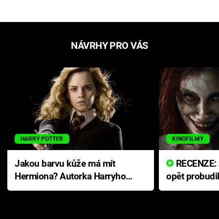
NÁVRHY PRO VÁS
HARRY POTTER
KINOFILMY
Jakou barvu kůže má mít
RECENZE: Smrtelné zlo se
Hermiona? Autorka Harryho
opět probudi
Pottera přišla s ráznou
přichází s n
odpovědí
hororovou n