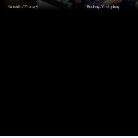
Komedie / Zábavný
Rodinný / Cestopisný