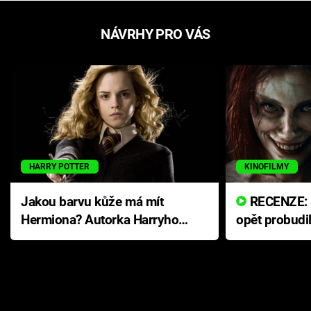
NÁVRHY PRO VÁS
HARRY POTTER
KINOFILMY
Jakou barvu kůže má mít
RECENZE: Smrtelné zlo se
Hermiona? Autorka Harryho
opět probudi
Pottera přišla s ráznou
přichází s n
odpovědí
hororovou n