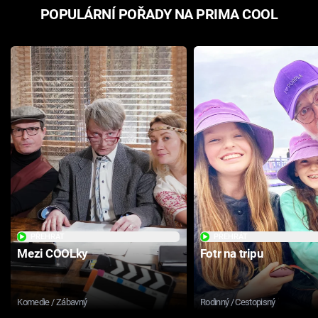
POPULÁRNÍ POŘADY NA PRIMA COOL
PŘEHRÁT
PŘEHRÁT
Mezi COOLky
Fotr na tripu
Komedie / Zábavný
Rodinný / Cestopisný