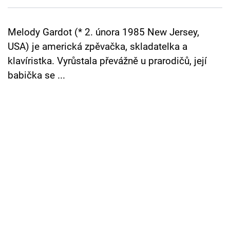
Cool Esport
Melody Gardot (* 2. února 1985 New Jersey,
Pořady
USA) je americká zpěvačka, skladatelka a
TV Program
klavíristka. Vyrůstala převážně u prarodičů, její
babička se ...
Sledujte prima+
Přihlášení
Sledujte nás