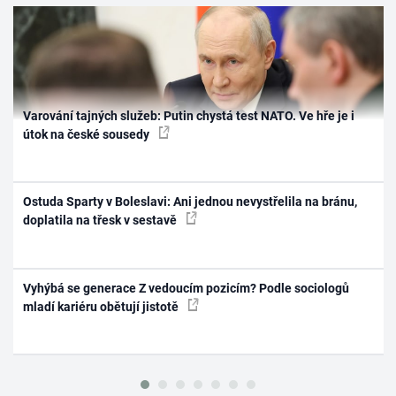
Varování tajných služeb: Putin chystá test NATO. Ve hře je i
útok na české sousedy
Ostuda Sparty v Boleslavi: Ani jednou nevystřelila na bránu,
doplatila na třesk v sestavě
Vyhýbá se generace Z vedoucím pozicím? Podle sociologů
mladí kariéru obětují jistotě