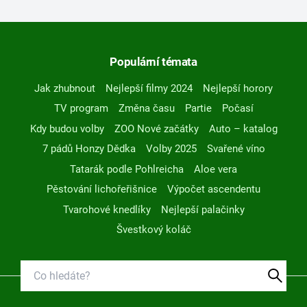
Populární témata
Jak zhubnout
Nejlepší filmy 2024
Nejlepší horory
TV program
Změna času
Partie
Počasí
Kdy budou volby
ZOO Nové začátky
Auto – katalog
7 pádů Honzy Dědka
Volby 2025
Svařené víno
Tatarák podle Pohlreicha
Aloe vera
Pěstování lichořeřišnice
Výpočet ascendentu
Tvarohové knedlíky
Nejlepší palačinky
Švestkový koláč