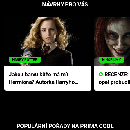
NÁVRHY PRO VÁS
HARRY POTTER
KINOFILMY
Jakou barvu kůže má mít
RECENZE: Smrtelné zlo se
Hermiona? Autorka Harryho
opět probudi
Pottera přišla s ráznou
přichází s n
odpovědí
hororovou n
POPULÁRNÍ POŘADY NA PRIMA COOL