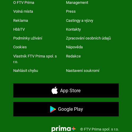
O FTV Prima
Management
Volná místa
Press
Reklama
Castingy a výzvy
HbbTV
Kontakty
Podmínky užívání
Zpracování osobních údajů
Cookies
Nápověda
Vlastník FTV Prima spol. s
Redakce
r.o.
Nahlásit chybu
Nastavení soukromí
App Store
Google Play
© FTV Prima spol. s r.o.