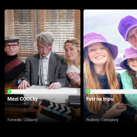
PŘEHRÁT
PŘEHRÁT
Mezi COOLky
Fotr na tripu
Komedie / Zábavný
Rodinný / Cestopisný