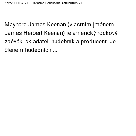
Zdroj: CC-BY-2.0 - Creative Commons Attribution 2.0
Cool Esport
Pořady
Maynard James Keenan (vlastním jménem
James Herbert Keenan) je americký rockový
TV Program
zpěvák, skladatel, hudebník a producent. Je
členem hudebních ...
Sledujte prima+
Přihlášení
Sledujte nás