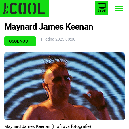
ŽIVĚ
Maynard James Keenan
STARHOUSE
BUFFY, PŘEMOŽITELKA UPÍRŮ
Trendy:
1. ledna 2023 00:00
ESCAPE
PLNEJ KOTEL
AVENGERS 5
OSOBNOSTI
Témata
Filmy
Seriály
Hry
Maynard James Keenan (Profilová fotografie)