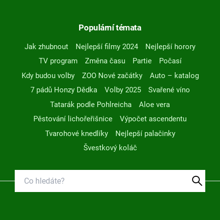
Populární témata
Jak zhubnout
Nejlepší filmy 2024
Nejlepší horory
TV program
Změna času
Partie
Počasí
Kdy budou volby
ZOO Nové začátky
Auto – katalog
7 pádů Honzy Dědka
Volby 2025
Svařené víno
Tatarák podle Pohlreicha
Aloe vera
Pěstování lichořeřišnice
Výpočet ascendentu
Tvarohové knedlíky
Nejlepší palačinky
Švestkový koláč