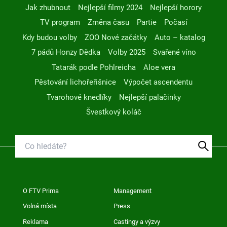
Jak zhubnout
Nejlepší filmy 2024
Nejlepší horory
TV program
Změna času
Partie
Počasí
Kdy budou volby
ZOO Nové začátky
Auto – katalog
7 pádů Honzy Dědka
Volby 2025
Svařené víno
Tatarák podle Pohlreicha
Aloe vera
Pěstování lichořeřišnice
Výpočet ascendentu
Tvarohové knedlíky
Nejlepší palačinky
Švestkový koláč
O FTV Prima
Management
Volná místa
Press
Reklama
Castingy a výzvy