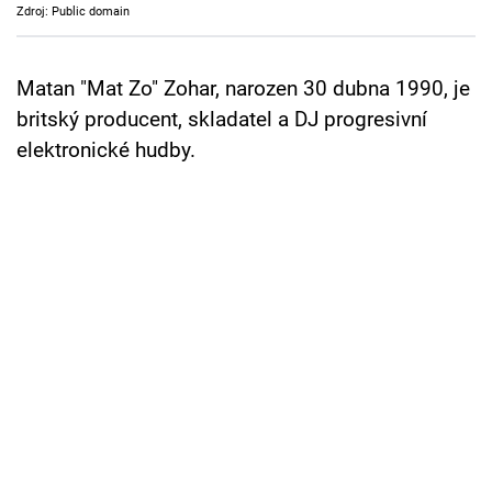
Zdroj: Public domain
Cool Esport
Pořady
Matan "Mat Zo" Zohar, narozen 30 dubna 1990, je
britský producent, skladatel a DJ progresivní
TV Program
elektronické hudby.
Sledujte prima+
Přihlášení
Sledujte nás