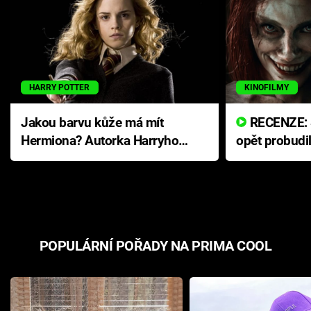
HARRY POTTER
KINOFILMY
Jakou barvu kůže má mít
RECENZE: Smrtelné zlo se
Hermiona? Autorka Harryho
opět probudi
Pottera přišla s ráznou
přichází s n
odpovědí
hororovou n
POPULÁRNÍ POŘADY NA PRIMA COOL