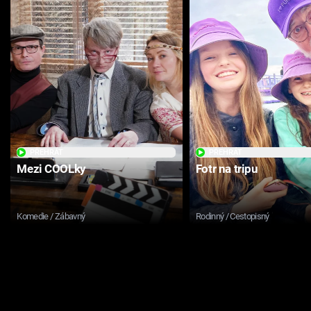
PŘEHRÁT
PŘEHRÁT
Mezi COOLky
Fotr na tripu
Komedie / Zábavný
Rodinný / Cestopisný